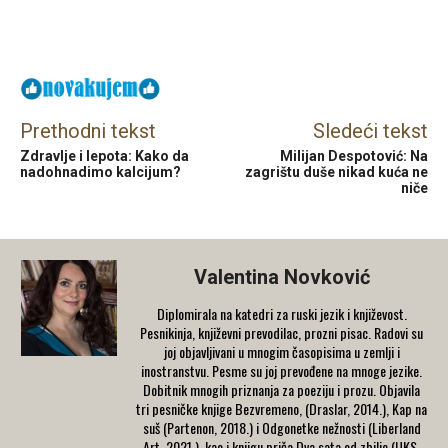
Facebook
X
Email
Prethodni tekst
Sledeći tekst
Zdravlje i lepota: Kako da
Milijan Despotović: Na
nadohnadimo kalcijum?
zagrištu duše nikad kuća ne
niče
Valentina Novković
Diplomirala na katedri za ruski jezik i književost.
Pesnikinja, književni prevodilac, prozni pisac. Radovi su
joj objavljivani u mnogim časopisima u zemlji i
inostranstvu. Pesme su joj prevođene na mnoge jezike.
Dobitnik mnogih priznanja za poeziju i prozu. Objavila
tri pesničke knjige Bezvremeno, (Draslar, 2014.), Kap na
suš (Partenon, 2018.) i Odgonetke nežnosti (Liberland
Art, 2021.), kao i knjigu priča Dva sata od zbilje (UKS,