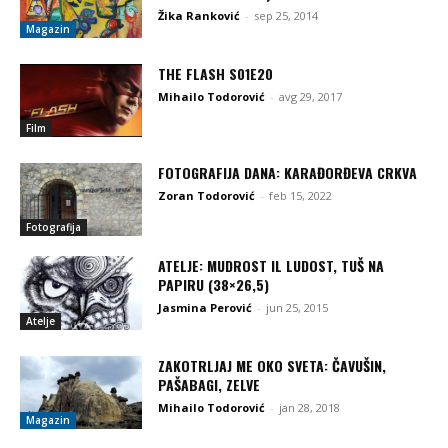
Žika Ranković
-
sep 25, 2014
Magazin
THE FLASH S01E20
Mihailo Todorović
-
avg 29, 2017
Film
FOTOGRAFIJA DANA: KARAĐORĐEVA CRKVA
Zoran Todorović
-
feb 15, 2022
Fotografija
ATELJE: MUDROST IL LUDOST, TUŠ NA
PAPIRU (38×26,5)
Jasmina Perović
-
jun 25, 2015
Atelje
ZAKOTRLJAJ ME OKO SVETA: ČAVUŠIN,
PAŠABAGI, ZELVE
Mihailo Todorović
-
jan 28, 2018
Magazin