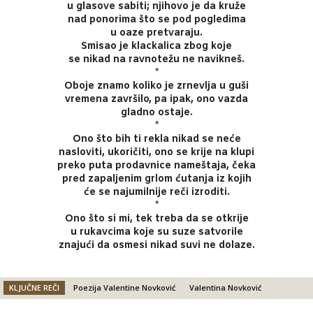
u glasove sabiti; njihovo je da kruže
nad ponorima što se pod pogledima
u oaze pretvaraju.
Smisao je klackalica zbog koje
se nikad na ravnotežu ne navikneš.
*
Oboje znamo koliko je zrnevlja u guši
vremena završilo, pa ipak, ono vazda
gladno ostaje.
*
Ono što bih ti rekla nikad se neće
nasloviti, ukoričiti, ono se krije na klupi
preko puta prodavnice nameštaja, čeka
pred zapaljenim grlom ćutanja iz kojih
će se najumilnije reči izroditi.
*
Ono što si mi, tek treba da se otkrije
u rukavcima koje su suze satvorile
znajući da osmesi nikad suvi ne dolaze.
KLJUČNE REČI
Poezija Valentine Novković
Valentina Novković