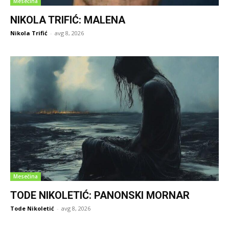
Mesečina
NIKOLA TRIFIĆ: MALENA
Nikola Trifić
-
avg 8, 2026
Mesečina
TODE NIKOLETIĆ: PANONSKI MORNAR
Tode Nikoletić
-
avg 8, 2026