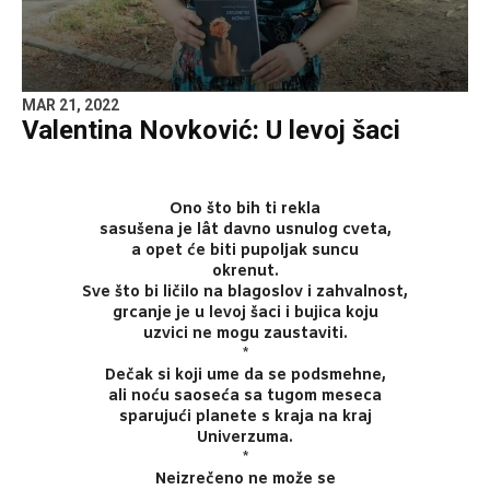
MAR 21, 2022
Valentina Novković: U levoj šaci
Ono što bih ti rekla
sasušena je lât davno usnulog cveta,
a opet će biti pupoljak suncu
okrenut.
Sve što bi ličilo na blagoslov i zahvalnost,
grcanje je u levoj šaci i bujica koju
uzvici ne mogu zaustaviti.
*
Dečak si koji ume da se podsmehne,
ali noću saoseća sa tugom meseca
sparujući planete s kraja na kraj
Univerzuma.
*
Neizrečeno ne može se