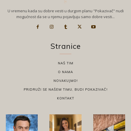
U vremenu kada su dobre vesti u durgom planu "Pokazivač" nudi
mogućnost da se u njemu pojavljuju samo dobre vesti...
Stranice
NAŠ TIM
O NAMA
NOVAKUJMO!
PRIDRUŽI SE NAŠEM TIMU, BUDI POKAZIVAČ!
KONTAKT