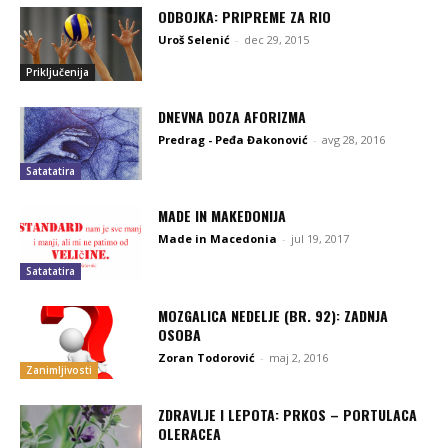
ODBOJKA: PRIPREME ZA RIO
Uroš Selenić
-
dec 29, 2015
Priključenija
DNEVNA DOZA AFORIZMA
Predrag - Peđa Đakonović
-
avg 28, 2016
Satatatira
MADE IN MAKEDONIJA
Made in Macedonia
-
jul 19, 2017
Satatatira
MOZGALICA NEDELJE (BR. 92): ZADNJA
OSOBA
Zoran Todorović
-
maj 2, 2016
Zanimljivosti
ZDRAVLJE I LEPOTA: PRKOS – PORTULACA
OLERACEA