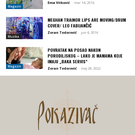
Ema Vitković
-
mar 14, 2016
Magazin
MEGHAN TRAINOR LIPS ARE MOVING/DRUM
COVER/ LEO FABIJANČIĆ
Zoran Todorović
-
jun 4, 2016
Muzika
POVRATAK NA POSAO NAKON
PORODILJSKOG – LAKO JE MAMAMA KOJE
IMAJU „BAKA SERVIS”
Magazin
Zoran Todorović
-
maj 28, 2022