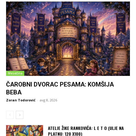
Mesečina
ČAROBNI DVORAC PESAMA: KOMŠIJA
BEBA
Zoran Todorović
-
avg 8, 2026
ATELJE ŽIKE RANKOVIĆA: L E T O (ULJE NA
PLATNU: 120 X100)