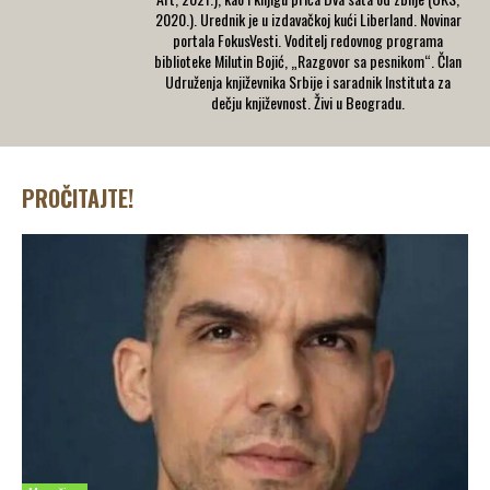
2020.). Urednik je u izdavačkoj kući Liberland. Novinar
portala FokusVesti. Voditelj redovnog programa
biblioteke Milutin Bojić, „Razgovor sa pesnikom“. Član
Udruženja književnika Srbije i saradnik Instituta za
dečju književnost. Živi u Beogradu.
PROČITAJTE!