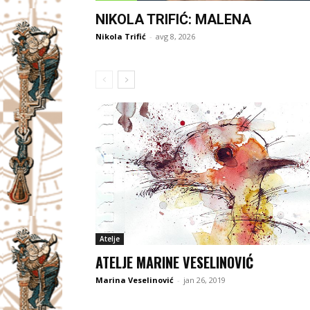
NIKOLA TRIFIĆ: MALENA
Nikola Trifić
-
avg 8, 2026
Atelje
ATELJE MARINE VESELINOVIĆ
Marina Veselinović
-
jan 26, 2019