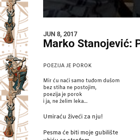
JUN 8, 2017
Marko Stanojević: P
POEZIJA JE POROK
Mir ću naći samo tuđom dušom
bez stiha ne postojim,
poezija je porok
i ja, ne želim leka…
Umiraću živeći za nju!
Pesma će biti moje gubilište