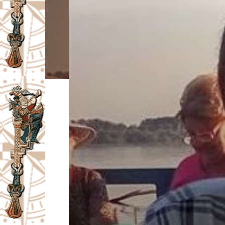
I
V
A
Č