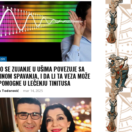
zin
O SE ZUJANJE U UŠIMA POVEZUJE SA
INOM SPAVANJA, I DA LI TA VEZA MOŽE
POMOGNE U LEČENJU TINITUSA
 Todorović
-
mar 14, 2025