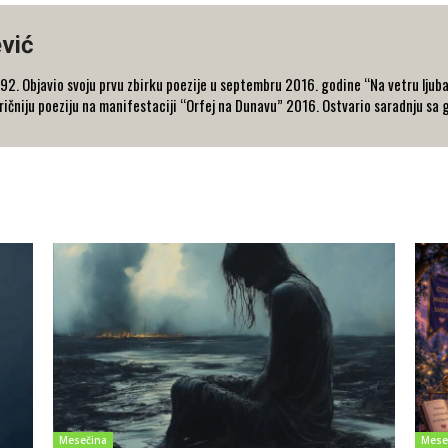
vić
. Objavio svoju prvu zbirku poezije u septembru 2016. godine “Na vetru ljubavi
ičniju poeziju na manifestaciji “Orfej na Dunavu” 2016. Ostvario saradnju sa g
Mesečina
Mese