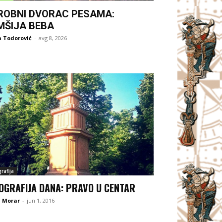
ROBNI DVORAC PESAMA:
MŠIJA BEBA
 Todorović
-
avg 8, 2026
rafija
OGRAFIJA DANA: PRAVO U CENTAR
a Morar
-
jun 1, 2016