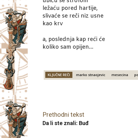
ubiću se strofom
ležaću pored hartije,
slivaće se reči niz usne
kao krv
a, poslednja kap reći će
koliko sam opijen…
KLJUČNE REČI
marko stnaojevic
mesecina
po
Facebook
X
Email
Prethodni tekst
Da li ste znali: Buđ