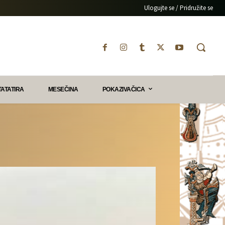
Ulogujte se / Pridružite se
TATATIRA
MESEČINA
POKAZIVAČICA