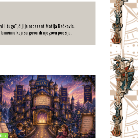
 i tuge", čiji je recezent Matija Bećković.
lumcima koji su govorili njegovu poeziju.
čina