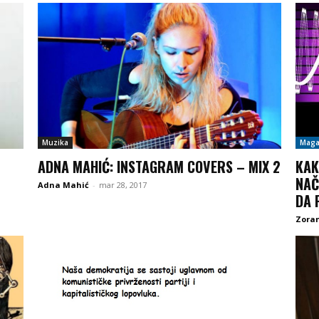
Muzika
Maga
ADNA MAHIĆ: INSTAGRAM COVERS – MIX 2
KAK
NAČ
Adna Mahić
-
mar 28, 2017
DA 
Zoran