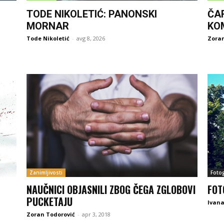
TODE NIKOLETIĆ: PANONSKI
ČA
MORNAR
KO
Tode Nikoletić
-
avg 8, 2026
Zoran
Zanimljivosti
Fotog
NAUČNICI OBJASNILI ZBOG ČEGA ZGLOBOVI
FOT
PUCKETAJU
Ivan
Zoran Todorović
-
apr 3, 2018