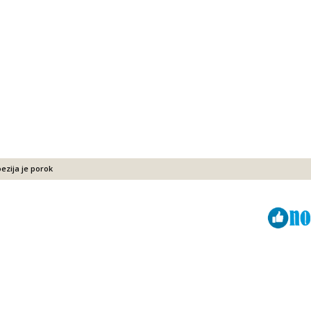
ezija je porok
Viber
ReddIt