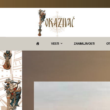
P
VESTI
ZANIMLJIVOSTI
OT
O
K
A
Z