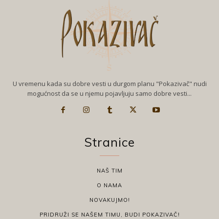
U vremenu kada su dobre vesti u durgom planu "Pokazivač" nudi
mogućnost da se u njemu pojavljuju samo dobre vesti...
Stranice
NAŠ TIM
O NAMA
NOVAKUJMO!
PRIDRUŽI SE NAŠEM TIMU, BUDI POKAZIVAČ!