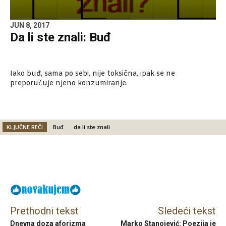
JUN 8, 2017
Da li ste znali: Buđ
Iako buđ, sama po sebi, nije toksična, ipak se ne
preporučuje njeno konzumiranje.
KLJUČNE REČI
Buđ
da li ste znali
Facebook
X
Email
Prethodni tekst
Sledeći tekst
Dnevna doza aforizma
Marko Stanojević: Poezija je