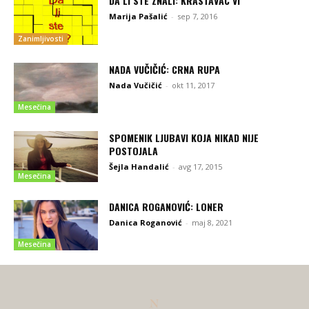
DA LI STE ZNALI: KRASTAVAC VI
Marija Pašalić
-
sep 7, 2016
Zanimljivosti
NADA VUČIČIĆ: CRNA RUPA
Nada Vučičić
-
okt 11, 2017
Mesečina
SPOMENIK LJUBAVI KOJA NIKAD NIJE
POSTOJALA
Šejla Handalić
-
avg 17, 2015
Mesečina
DANICA ROGANOVIĆ: LONER
Danica Roganović
-
maj 8, 2021
Mesečina