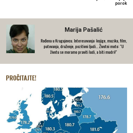
porok
Marija Pašalić
​Rođena u Kragujevcu. Interesovanja: knjige, muzika, film,
putovanja, druženje, pozitivni ljudi... Životni moto: "U
životu se moramo praviti ludi, a biti mudri!"
PROČITAJTE!