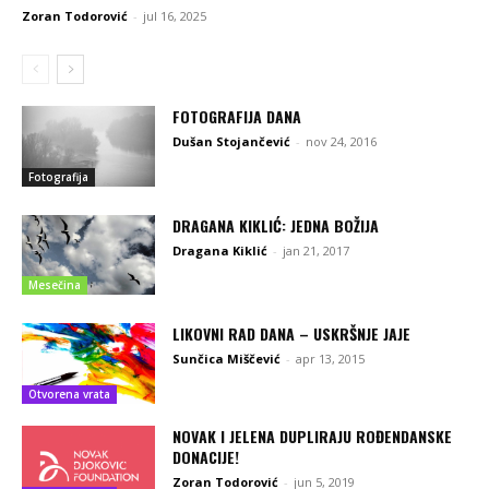
Zoran Todorović
-
jul 16, 2025
FOTOGRAFIJA DANA
Dušan Stojančević
-
nov 24, 2016
Fotografija
DRAGANA KIKLIĆ: JEDNA BOŽIJA
Dragana Kiklić
-
jan 21, 2017
Mesečina
LIKOVNI RAD DANA – USKRŠNJE JAJE
Sunčica Miščević
-
apr 13, 2015
Otvorena vrata
NOVAK I JELENA DUPLIRAJU ROĐENDANSKE
DONACIJE!
Zoran Todorović
-
jun 5, 2019