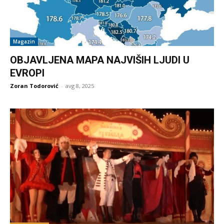
Magazin
OBJAVLJENA MAPA NAJVIŠIH LJUDI U
EVROPI
Zoran Todorović
-
avg 8, 2025