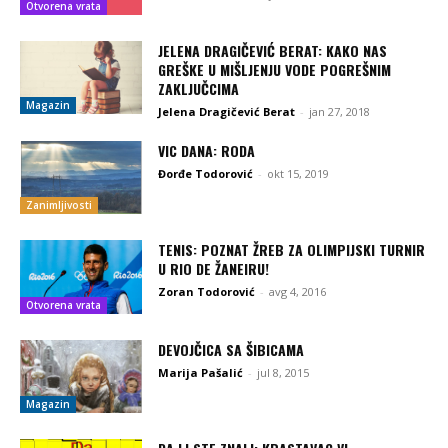
Otvorena vrata
JELENA DRAGIČEVIĆ BERAT: KAKO NAS
GREŠKE U MIŠLJENJU VODE POGREŠNIM
ZAKLJUČCIMA
Magazin
Jelena Dragičević Berat
-
jan 27, 2018
VIC DANA: RODA
Đorđe Todorović
-
okt 15, 2019
Zanimljivosti
TENIS: POZNAT ŽREB ZA OLIMPIJSKI TURNIR
U RIO DE ŽANEIRU!
Zoran Todorović
-
avg 4, 2016
Otvorena vrata
DEVOJČICA SA ŠIBICAMA
Marija Pašalić
-
jul 8, 2015
Magazin