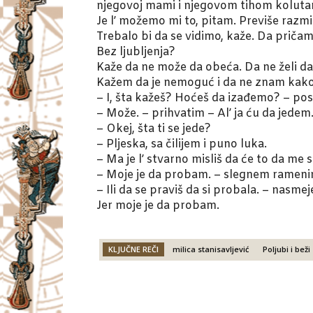
njegovoj mami i njegovom tihom koluta
Je l’ možemo mi to, pitam. Previše razmi
Trebalo bi da se vidimo, kaže. Da pričam
Bez ljubljenja?
Kaže da ne može da obeća. Da ne želi d
Kažem da je nemoguć i da ne znam kako t
– I, šta kažeš? Hoćeš da izađemo? – post
– Može. – prihvatim – Al’ ja ću da jedem
– Okej, šta ti se jede?
– Pljeska, sa čilijem i puno luka.
– Ma je l’ stvarno misliš da će to da me 
– Moje je da probam. – slegnem rameni
– Ili da se praviš da si probala. – nasm
Jer moje je da probam.
KLJUČNE REČI
milica stanisavljević
Poljubi i beži
Facebook
X
Email