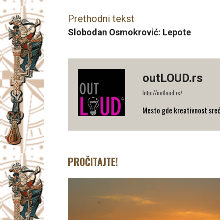
Prethodni tekst
Slobodan Osmokrović: Lepote
outLOUD.rs
http://outloud.rs/
Mesto gde kreativnost sreće 
PROČITAJTE!