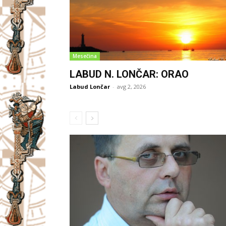
Mesečina
LABUD N. LONČAR: ORAO
Labud Lončar
-
avg 2, 2026