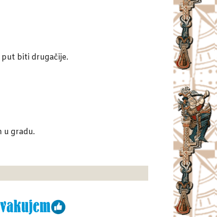
put biti drugačije.
m u gradu.