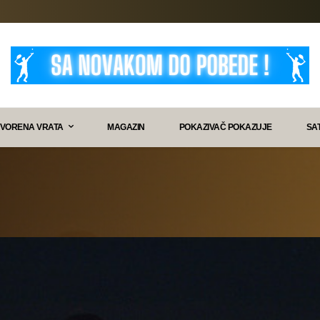
VORENA VRATA
MAGAZIN
POKAZIVAČ POKAZUJE
SA