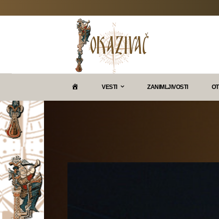
P
VESTI
ZANIMLJIVOSTI
OT
O
K
A
Z