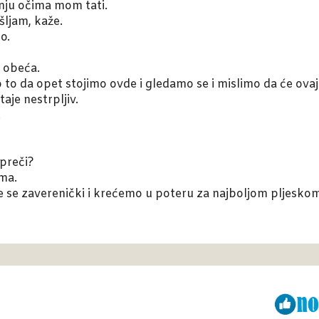
nju očima mom tati.
šljam, kaže.
o.
a obeća.
o da opet stojimo ovde i gledamo se i mislimo da će ovaj 
aje nestrpljiv.
.
spreči?
ma.
eje se zaverenički i krećemo u poteru za najboljom pljesko
Viber
ReddIt