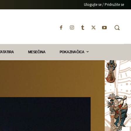
Ulogujte se / Pridružite se
TATATIRA
MESEČINA
POKAZIVAČICA