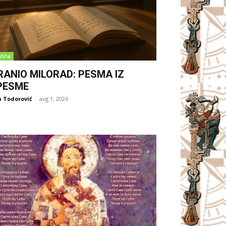
čina
RANIO MILORAD: PESMA IZ
PESME
 Todorović
-
avg 1, 2026