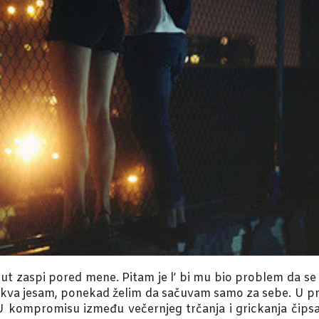
t zaspi pored mene. Pitam je l’ bi mu bio problem da se 
akva jesam, ponekad želim da sačuvam samo za sebe. U prego
U kompromisu između večernjeg trčanja i grickanja čip