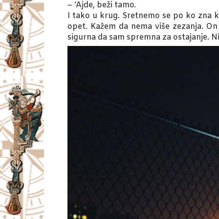
– ‘Ajde, beži tamo.
I tako u krug. Sretnemo se po ko zna k
opet. Kažem da nema više zezanja. On 
sigurna da sam spremna za ostajanje. Ni