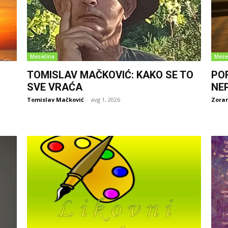
Mesečina
Mese
TOMISLAV MAČKOVIĆ: KAKO SE TO
PO
SVE VRAĆA
NE
Tomislav Mačković
-
avg 1, 2026
Zoran