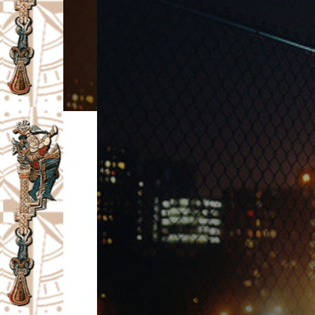
I
V
A
Č