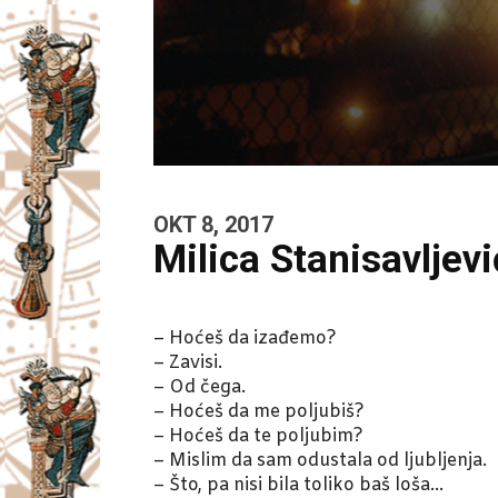
OKT 8, 2017
Milica Stanisavljevi
– Hoćeš da izađemo?
– Zavisi.
– Od čega.
– Hoćeš da me poljubiš?
– Hoćeš da te poljubim?
– Mislim da sam odustala od ljubljenja.
– Što, pa nisi bila toliko baš loša…