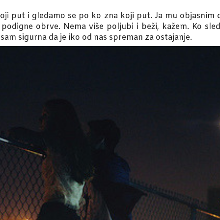
oji put i gledamo se po ko zna koji put. Ja mu objasnim
podigne obrve. Nema više poljubi i beži, kažem. Ko sled
sam sigurna da je iko od nas spreman za ostajanje.