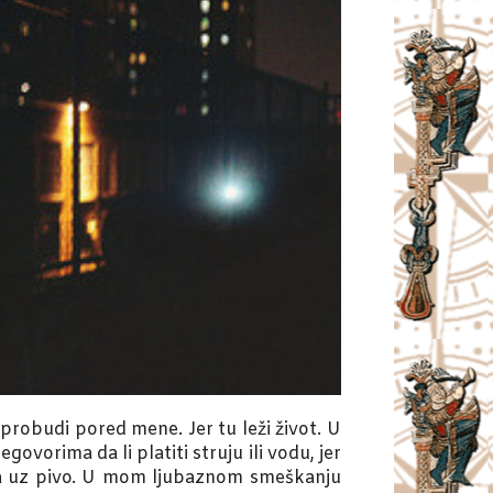
probudi pored mene. Jer tu leži život. U
vorima da li platiti struju ili vodu, jer
sa uz pivo. U mom ljubaznom smeškanju