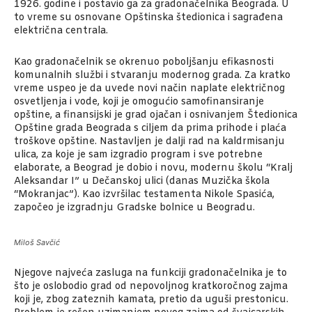
1926. godine i postavio ga za gradonačelnika Beograda. U
to vreme su osnovane Opštinska štedionica i sagrađena
električna centrala.
Kao gradonačelnik se okrenuo poboljšanju efikasnosti
komunalnih službi i stvaranju modernog grada. Za kratko
vreme uspeo je da uvede novi način naplate električnog
osvetljenja i vode, koji je omogućio samofinansiranje
opštine, a finansijski je grad ojačan i osnivanjem Štedionica
Opštine grada Beograda s ciljem da prima prihode i plaća
troškove opštine. Nastavljen je dalji rad na kaldrmisanju
ulica, za koje je sam izgradio program i sve potrebne
elaborate, a Beograd je dobio i novu, modernu školu “Kralj
Aleksandar I” u Dečanskoj ulici (danas Muzička škola
“Mokranjac”). Kao izvršilac testamenta Nikole Spasića,
započeo je izgradnju Gradske bolnice u Beogradu.
Miloš Savčić
Njegove najveća zasluga na funkciji gradonačelnika je to
što je oslobodio grad od nepovoljnog kratkoročnog zajma
koji je, zbog zateznih kamata, pretio da uguši prestonicu.