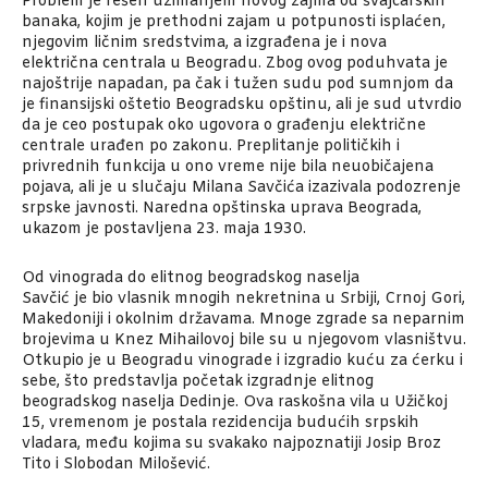
Problem je rešen uzimanjem novog zajma od švajcarskih
banaka, kojim je prethodni zajam u potpunosti isplaćen,
njegovim ličnim sredstvima, a izgrađena je i nova
električna centrala u Beogradu. Zbog ovog poduhvata je
najoštrije napadan, pa čak i tužen sudu pod sumnjom da
je finansijski oštetio Beogradsku opštinu, ali je sud utvrdio
da je ceo postupak oko ugovora o građenju električne
centrale urađen po zakonu. Preplitanje političkih i
privrednih funkcija u ono vreme nije bila neuobičajena
pojava, ali je u slučaju Milana Savčića izazivala podozrenje
srpske javnosti. Naredna opštinska uprava Beograda,
ukazom je postavljena 23. maja 1930.
Od vinograda do elitnog beogradskog naselja
Savčić je bio vlasnik mnogih nekretnina u Srbiji, Crnoj Gori,
Makedoniji i okolnim državama. Mnoge zgrade sa neparnim
brojevima u Knez Mihailovoj bile su u njegovom vlasništvu.
Otkupio je u Beogradu vinograde i izgradio kuću za ćerku i
sebe, što predstavlja početak izgradnje elitnog
beogradskog naselja Dedinje. Ova raskošna vila u Užičkoj
15, vremenom je postala rezidencija budućih srpskih
vladara, među kojima su svakako najpoznatiji Josip Broz
Tito i Slobodan Milošević.