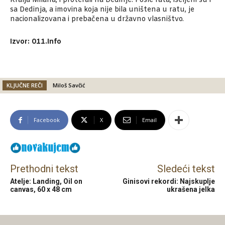
Kralja Milana, i proterali na Dedinje. Posle rata, iseljeni su i
sa Dedinja, a imovina koja nije bila uništena u ratu, je
nacionalizovana i prebačena u državno vlasništvo.
Izvor: 011.Info
KLJUČNE REČI
Miloš Savčić
Facebook
X
Email
Prethodni tekst
Sledeći tekst
Atelje: Landing, Oil on
Ginisovi rekordi: Najskuplje
canvas, 60 x 48 cm
ukrašena jelka