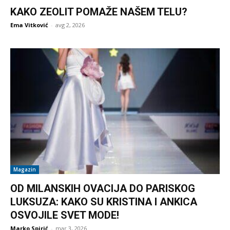
KAKO ZEOLIT POMAŽE NAŠEM TELU?
Ema Vitković
-
avg 2, 2026
Magazin
OD MILANSKIH OVACIJA DO PARISKOG
LUKSUZA: KAKO SU KRISTINA I ANKICA
OSVOJILE SVET MODE!
Marko Spirić
-
mar 3, 2026