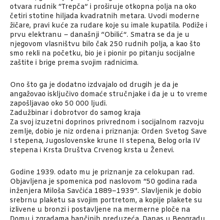
otvara rudnik “Trepča” i proširuje otkopna polja na oko
četiri stotine hiljada kvadratnih metara. Uvodi moderne
žičare, pravi kuće za rudare koje su imale kupatila. Podiže i
prvu elektranu – današnji “Obilić”. Smatra se da je u
njegovom vlasništvu bilo čak 250 rudnih polja, a kao što
smo rekli na početku, bio je i pionir po pitanju socijalne
zaštite i brige prema svojim radnicima.
Ono što ga je dodatno izdvajalo od drugih je da je
angažovao isključivo domaće stručnjake i da je u to vreme
zapošljavao oko 50 000 ljudi.
Zadužbinar i dobrotvor do samog kraja
Za svoj izuzetni doprinos privrednom i socijalnom razvoju
zemlje, dobio je niz ordena i priznanja: Orden Svetog Save
I stepena, Jugoslovenske krune II stepena, Belog orla IV
stepena i Krsta Društva Crvenog krsta u Ženevi.
Godine 1939. odato mu je priznanje za celokupan rad.
Objavljena je spomenica pod naslovom “50 godina rada
inženjera Miloša Savčića 1889–1939”. Slavljenik je dobio
srebrnu plaketu sa svojim portretom, a kopije plakete su
izlivene u bronzi i postavljene na mermerne ploče na
Domu i zgradama bančinih preduzeća. Danas u Beogradu