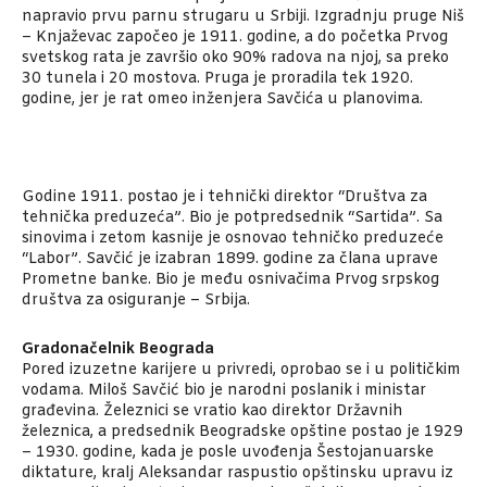
napravio prvu parnu strugaru u Srbiji. Izgradnju pruge Niš
– Knjaževac započeo je 1911. godine, a do početka Prvog
svetskog rata je završio oko 90% radova na njoj, sa preko
30 tunela i 20 mostova. Pruga je proradila tek 1920.
godine, jer je rat omeo inženjera Savčića u planovima.
Godine 1911. postao je i tehnički direktor “Društva za
tehnička preduzeća”. Bio je potpredsednik “Sartida”. Sa
sinovima i zetom kasnije je osnovao tehničko preduzeće
“Labor”. Savčić je izabran 1899. godine za člana uprave
Prometne banke. Bio je među osnivačima Prvog srpskog
društva za osiguranje – Srbija.
Gradonačelnik Beograda
Pored izuzetne karijere u privredi, oprobao se i u političkim
vodama. Miloš Savčić bio je narodni poslanik i ministar
građevina. Železnici se vratio kao direktor Državnih
železnica, a predsednik Beogradske opštine postao je 1929
– 1930. godine, kada je posle uvođenja Šestojanuarske
diktature, kralj Aleksandar raspustio opštinsku upravu iz