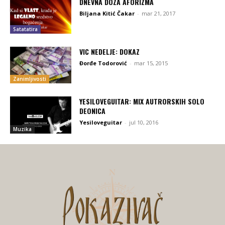
DNEVNA DOZA AFORIZMA
Biljana Kitić Čakar
-
mar 21, 2017
Satatatira
VIC NEDELJE: DOKAZ
Đorđe Todorović
-
mar 15, 2015
Zanimljivosti
YESILOVEGUITAR: MIX AUTRORSKIH SOLO
DEONICA
Yesiloveguitar
-
jul 10, 2016
Muzika