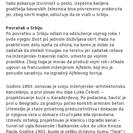
tada pokazuje izvrsnost u poslu. Uspešna karijera
graditelja bavarskih železnica biva privremeno prekinuta
jer, zbog smrti majke, odlučuje da se vrati u Srbiju.
Povratak u Srbiju
Po povratku u Srbiju odlazi na odsluženje vojnog roka. I
ovde njegov život još jednom doživljava obrt. Pada na
praktičnom delu ispita za oficira, na kome je dobio za
zadatak da obeleži trougao na terenu jer zadatak rešava
na inženjersko-traserski način, umesto po vojnim
pravilima. Zbog toga je morao da produži vojni rok i otkaže
ugovor sa francuskim inženjerom Ajfelom, koji mu je
ponudio saradnju na izgradnji Ajfelovog tornja.
Godine 1893. osnovao je svoju inženjersko–arhitektonsku
kancelariju, a prvi posao mu daje Luka Ćelović –
projektovanje kuće u Karađorđevoj. Po podacima, Savčić je
prvi u Beogradu za gradnju počeo koristiti armirani beton.
Utemeljio je staze privatnog preduzetništva i dokazao da
je njegova vera u domaće stručnjake bila opravdana.
Između ostalog, projektovao je klanicu i izgradio kanal –
tunel od ugla Bosanske i Balkanske ulice do ulice Kneza
Pavla. Godine 1901. kupio je veliku državnu šumu “Tara” i