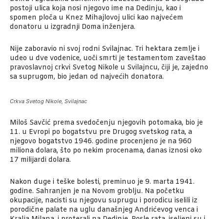
postoji ulica koja nosi njegovo ime na Dedinju, kao i
spomen ploča u Knez Mihajlovoj ulici kao najvećem
donatoru u izgradnji Doma inženjera.
Nije zaboravio ni svoj rodni Svilajnac. Tri hektara zemlje i
udeo u dve vodenice, uoči smrti je testamentom zaveštao
pravoslavnoj crkvi Svetog Nikole u Svilajncu, čiji je, zajedno
sa suprugom, bio jedan od najvećih donatora.
Crkva Svetog Nikole, Svilajnac
Miloš Savčić prema svedočenju njegovih potomaka, bio je
11. u Evropi po bogatstvu pre Drugog svetskog rata, a
njegovo bogatstvo 1946. godine procenjeno je na 960
miliona dolara, što po nekim procenama, danas iznosi oko
17 milijardi dolara.
Nakon duge i teške bolesti, preminuo je 9. marta 1941.
godine. Sahranjen je na Novom groblju. Na početku
okupacije, nacisti su njegovu suprugu i porodicu iselili iz
porodične palate na uglu današnjeg Andrićevog venca i