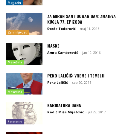
Magazin
ZA MIRAN SAN I DOBAR DAN: ZMAJEVA
KUGLA 77. EPIZODA
Đorđe Todorović
-
maj 11, 2016
Zanimljivosti
MASKE
Amra Kamberović
-
jan 10, 2016
Mesečina
PEKO LALIČIĆ: VREME I TEMELJI
Peko Laličić
-
sep 20, 2016
Mesečina
KARIKATURA DANA
Radič Miša Mijatović
-
jul 29, 2017
Satatatira