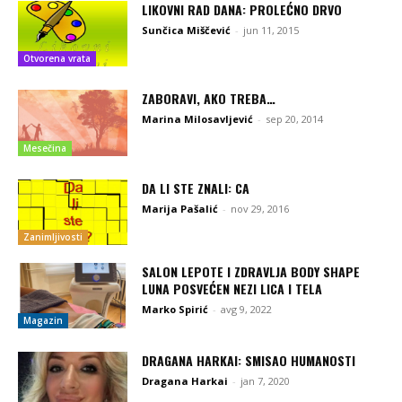
LIKOVNI RAD DANA: PROLEĆNO DRVO
Sunčica Miščević
-
jun 11, 2015
Otvorena vrata
ZABORAVI, AKO TREBA…
Marina Milosavljević
-
sep 20, 2014
Mesečina
DA LI STE ZNALI: CA
Marija Pašalić
-
nov 29, 2016
Zanimljivosti
SALON LEPOTE I ZDRAVLJA BODY SHAPE
LUNA POSVEĆEN NEZI LICA I TELA
Marko Spirić
-
avg 9, 2022
Magazin
DRAGANA HARKAI: SMISAO HUMANOSTI
Dragana Harkai
-
jan 7, 2020