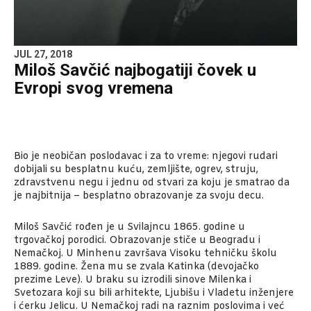
JUL 27, 2018
Miloš Savčić najbogatiji čovek u
Evropi svog vremena
Bio je neobičan poslodavac i za to vreme: njegovi rudari
dobijali su besplatnu kuću, zemljište, ogrev, struju,
zdravstvenu negu i jednu od stvari za koju je smatrao da
je najbitnija – besplatno obrazovanje za svoju decu.
Miloš Savčić rođen je u Svilajncu 1865. godine u
trgovačkoj porodici. Obrazovanje stiče u Beogradu i
Nemačkoj. U Minhenu završava Visoku tehničku školu
1889. godine. Žena mu se zvala Katinka (devojačko
prezime Leve). U braku su izrodili sinove Milenka i
Svetozara koji su bili arhitekte, Ljubišu i Vladetu inženjere
i ćerku Jelicu. U Nemačkoj radi na raznim poslovima i već