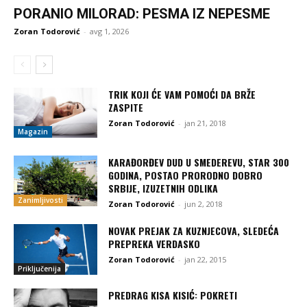
PORANIO MILORAD: PESMA IZ NEPESME
Zoran Todorović
-
avg 1, 2026
TRIK KOJI ĆE VAM POMOĆI DA BRŽE
ZASPITE
Zoran Todorović
-
jan 21, 2018
Magazin
KARAĐORĐEV DUD U SMEDEREVU, STAR 300
GODINA, POSTAO PRORODNO DOBRO
SRBIJE, IZUZETNIH ODLIKA
Zanimljivosti
Zoran Todorović
-
jun 2, 2018
NOVAK PREJAK ZA KUZNJECOVA, SLEDEĆA
PREPREKA VERDASKO
Zoran Todorović
-
jan 22, 2015
Priključenija
PREDRAG KISA KISIĆ: POKRETI