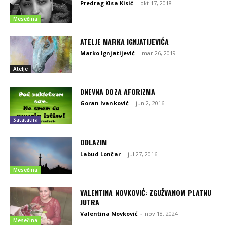
Predrag Kisa Kisić
-
okt 17, 2018
Mesečina
ATELJE MARKA IGNJATIJEVIĆA
Marko Ignjatijević
-
mar 26, 2019
Atelje
DNEVNA DOZA AFORIZMA
Goran Ivanković
-
jun 2, 2016
Satatatira
ODLAZIM
Labud Lončar
-
jul 27, 2016
Mesečina
VALENTINA NOVKOVIĆ: ZGUŽVANOM PLATNU
JUTRA
Valentina Novković
-
nov 18, 2024
Mesečina