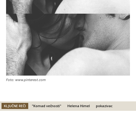
Foto: www.pinterest.com
KLJUČNE REČI
"Komad večnosti"
Helena Himel
pokazivac
Facebook
X
Email