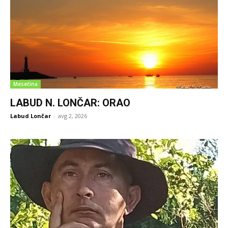
Mesečina
LABUD N. LONČAR: ORAO
Labud Lončar
-
avg 2, 2026