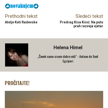
Prethodni tekst
Sledeći tekst
Atelje Keti Radevske
Predrag Kisa Kisić: Na putu
prah razveja vjetar
Helena Himel
„Čovek samo srcem dobro vidi" - Antoan de Sent
Egziperi
PROČITAJTE!