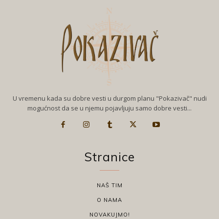
U vremenu kada su dobre vesti u durgom planu "Pokazivač" nudi
mogućnost da se u njemu pojavljuju samo dobre vesti...
Stranice
NAŠ TIM
O NAMA
NOVAKUJMO!