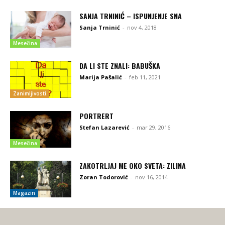
SANJA TRNINIĆ – ISPUNJENJE SNA
Sanja Trninić
-
nov 4, 2018
Mesečina
DA LI STE ZNALI: BABUŠKA
Marija Pašalić
-
feb 11, 2021
Zanimljivosti
PORTRERT
Stefan Lazarević
-
mar 29, 2016
Mesečina
ZAKOTRLJAJ ME OKO SVETA: ZILINA
Zoran Todorović
-
nov 16, 2014
Magazin