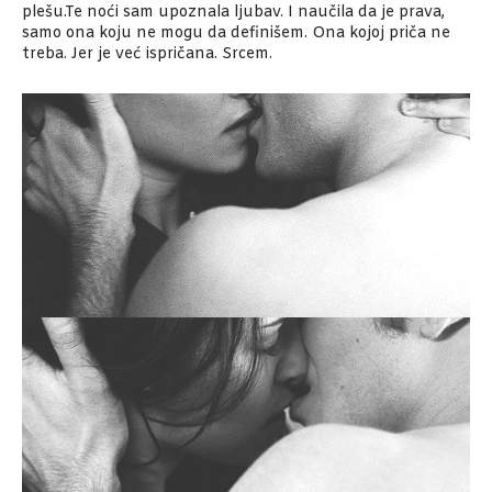
plešu.Te noći sam upoznala ljubav. I naučila da je prava,
samo ona koju ne mogu da definišem. Ona kojoj priča ne
treba. Jer je već ispričana. Srcem.