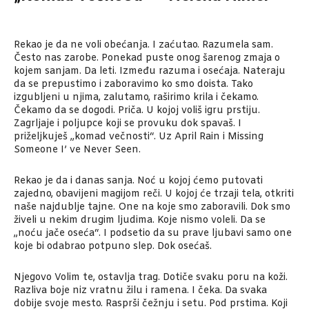
Rekao je da ne voli obećanja. I zaćutao. Razumela sam.
Često nas zarobe. Ponekad puste onog šarenog zmaja o
kojem sanjam. Da leti. Između razuma i osećaja. Nateraju
da se prepustimo i zaboravimo ko smo doista. Tako
izgubljeni u njima, zalutamo, raširimo krila i čekamo.
Čekamo da se dogodi. Priča. U kojoj voliš igru prstiju.
Zagrljaje i poljupce koji se provuku dok spavaš. I
priželjkuješ „komad večnosti“. Uz April Rain i Missing
Someone I’ ve Never Seen.
Rekao je da i danas sanja. Noć u kojoj ćemo putovati
zajedno, obavijeni magijom reči. U kojoj će trzaji tela, otkriti
naše najdublje tajne. One na koje smo zaboravili. Dok smo
živeli u nekim drugim ljudima. Koje nismo voleli. Da se
„noću jače oseća“. I podsetio da su prave ljubavi samo one
koje bi odabrao potpuno slep. Dok osećaš.
Njegovo Volim te, ostavlja trag. Dotiče svaku poru na koži.
Razliva boje niz vratnu žilu i ramena. I čeka. Da svaka
dobije svoje mesto. Rasprši čežnju i setu. Pod prstima. Koji