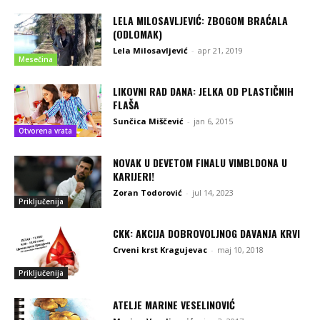
LELA MILOSAVLJEVIĆ: ZBOGOM BRAĆALA
(ODLOMAK)
Lela Milosavljević
-
apr 21, 2019
Mesečina
LIKOVNI RAD DANA: JELKA OD PLASTIČNIH
FLAŠA
Sunčica Miščević
-
jan 6, 2015
Otvorena vrata
NOVAK U DEVETOM FINALU VIMBLDONA U
KARIJERI!
Zoran Todorović
-
jul 14, 2023
Priključenija
CKK: AKCIJA DOBROVOLJNOG DAVANJA KRVI
Crveni krst Kragujevac
-
maj 10, 2018
Priključenija
ATELJE MARINE VESELINOVIĆ