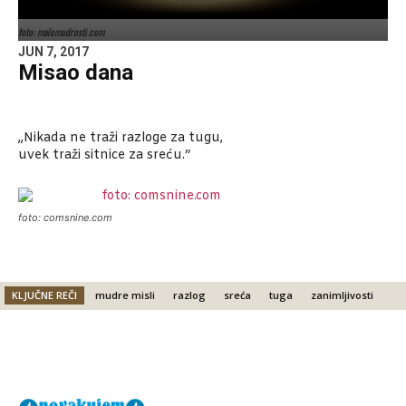
foto: malemudrosti.com
JUN 7, 2017
Misao dana
„Nikada ne traži razloge za tugu,
uvek traži sitnice za sreću.“
foto: comsnine.com
KLJUČNE REČI
mudre misli
razlog
sreća
tuga
zanimljivosti
Facebook
X
Email