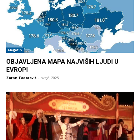
Magazin
OBJAVLJENA MAPA NAJVIŠIH LJUDI U
EVROPI
Zoran Todorović
-
avg 8, 2025