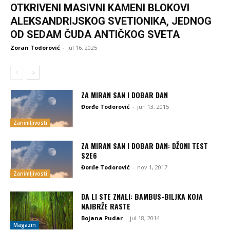
OTKRIVENI MASIVNI KAMENI BLOKOVI
ALEKSANDRIJSKOG SVETIONIKA, JEDNOG
OD SEDAM ČUDA ANTIČKOG SVETA
Zoran Todorović
-
jul 16, 2025
ZA MIRAN SAN I DOBAR DAN
Đorđe Todorović
-
jun 13, 2015
Zanimljivosti
ZA MIRAN SAN I DOBAR DAN: DŽONI TEST
S2E6
Đorđe Todorović
-
nov 1, 2017
Zanimljivosti
DA LI STE ZNALI: BAMBUS-BILJKA KOJA
NAJBRŽE RASTE
Bojana Pudar
-
jul 18, 2014
Magazin