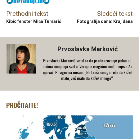
Prethodni tekst
Sledeći tekst
Kibic fenster Mića Tumarić
Fotografija dana: Kraj dana
Prvoslavka Marković
Prvoslavka Marković smatra da je obrazovanje jedan od
načina menjanja sveta. Veruje u magičnu moć brojeva.Za
nju važi Pitagorina misao: „Ne troši mnogo reči da kažeš
malo, već malo da kažeš mnogo“.
PROČITAJTE!