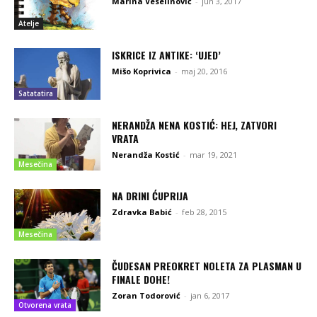
Marina Veselinović
-
jun 3, 2017
Atelje
ISKRICE IZ ANTIKE: ‘UJED’
Mišo Koprivica
-
maj 20, 2016
Satatatira
NERANDŽA NENA KOSTIĆ: HEJ, ZATVORI
VRATA
Nerandža Kostić
-
mar 19, 2021
Mesečina
NA DRINI ĆUPRIJA
Zdravka Babić
-
feb 28, 2015
Mesečina
ČUDESAN PREOKRET NOLETA ZA PLASMAN U
FINALE DOHE!
Zoran Todorović
-
jan 6, 2017
Otvorena vrata