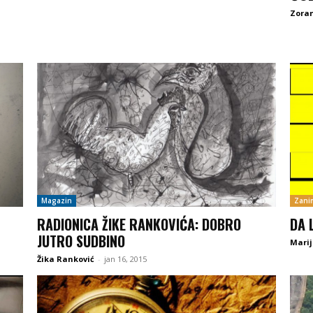
Zoran
Magazin
Zanim
RADIONICA ŽIKE RANKOVIĆA: DOBRO
DA 
JUTRO SUDBINO
Marij
Žika Ranković
-
jan 16, 2015