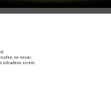
ed.
enutke, ne novac.
no odrađeno srcem.