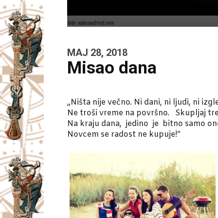
foto: malemudrosti.com
MAJ 28, 2018
Misao dana
„Ništa nije večno. Ni dani, ni ljudi, ni izgl
Ne troši vreme na površno. Skupljaj tr
Na kraju dana, jedino je bitno samo o
Novcem se radost ne kupuje!“