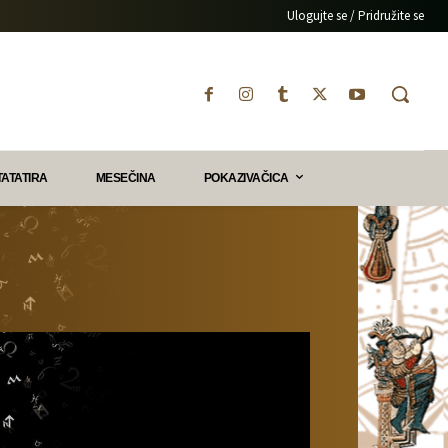
Ulogujte se / Pridružite se
TATATIRA
MESEČINA
POKAZIVAČICA