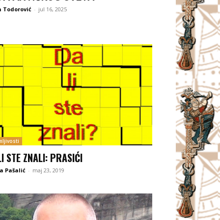
 Todorović
-
jul 16, 2025
ljivosti
LI STE ZNALI: PRASIĆI
a Pašalić
-
maj 23, 2019