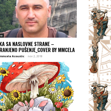
ka
KA SA NASLOVNE STRANE –
RANJENO PUŠENJE_COVER BY MMCELA
 mmcela Acoustic
-
nov 2, 2018
e