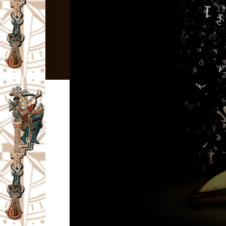
I
V
A
Č