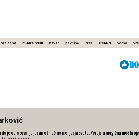
sao dana
mudre misli
novac
površno
srce
trenuci
večno
vr
Viber
ReddIt
arković
 da je obrazovanje jedan od načina menjanja sveta. Veruje u magičnu moć broje
o da kažeš mnogo“.