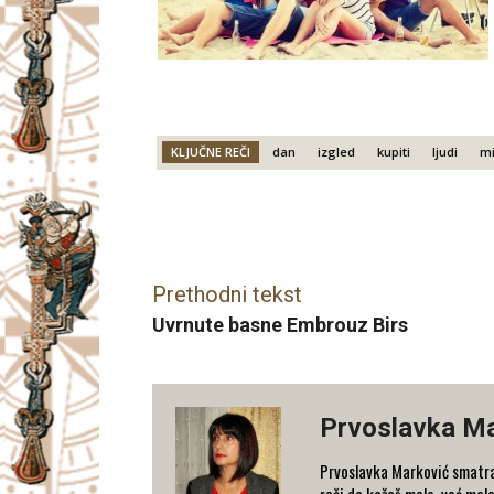
KLJUČNE REČI
dan
izgled
kupiti
ljudi
mi
Facebook
X
Email
Prethodni tekst
Uvrnute basne Embrouz Birs
Prvoslavka M
Prvoslavka Marković smatra
reči da kažeš malo, već mal