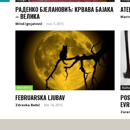
РАДЕНКО БЈЕЛАНОВИЋ: КРВАВА БАЈАКА
ATE
– ВЕЛИКА
Marin
Miloš Ignjatović
-
nov 7, 2015
Mesečina
Kultu
FEBRUARSKA LJUBAV
POS
EVR
Zdravka Babić
-
feb 14, 2015
Zoran