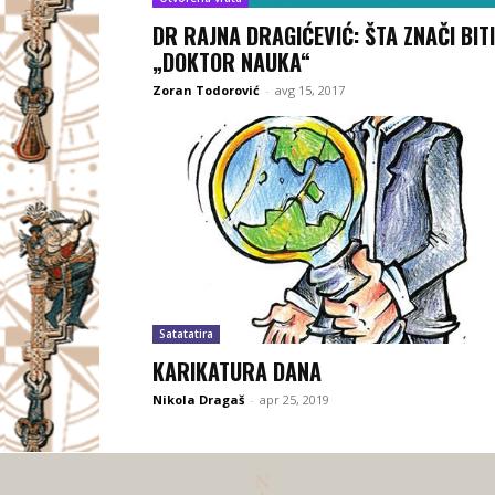
DR RAJNA DRAGIĆEVIĆ: ŠTA ZNAČI BITI
„DOKTOR NAUKA“
Zoran Todorović
-
avg 15, 2017
Satatatira
KARIKATURA DANA
Nikola Dragaš
-
apr 25, 2019