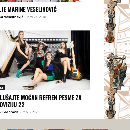
LJE MARINE VESELINOVIĆ
a Veselinović
-
nov 24, 2018
ra
LUŠAJTE MOĆAN REFREN PESME ZA
OVIZIJU 22
 Todorović
-
feb 5, 2022