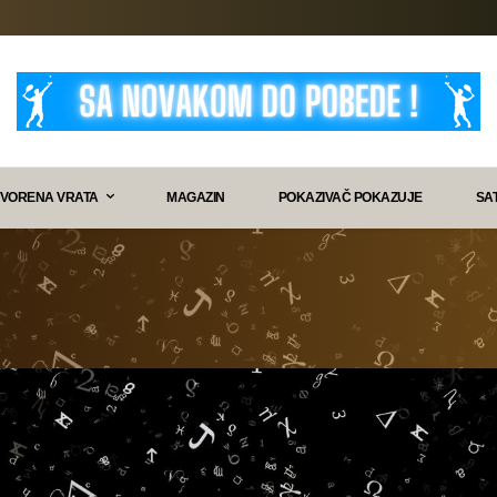
VORENA VRATA
MAGAZIN
POKAZIVAČ POKAZUJE
SA