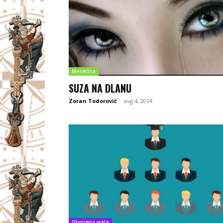
Mesečina
SUZA NA DLANU
Zoran Todorović
-
avg 4, 2014
Otvorena vrata