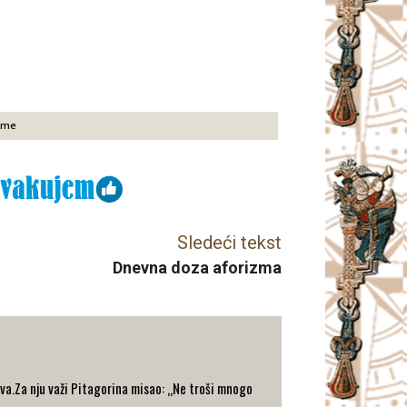
eme
Sledeći tekst
Dnevna doza aforizma
va.Za nju važi Pitagorina misao: „Ne troši mnogo