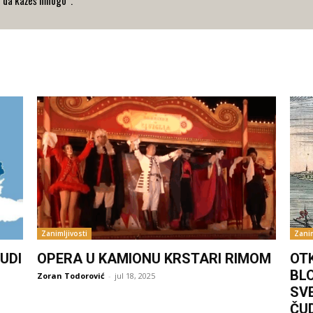
Zanimljivosti
Zanim
UDI
OPERA U KAMIONU KRSTARI RIMOM
OT
BL
Zoran Todorović
-
jul 18, 2025
SV
ČU