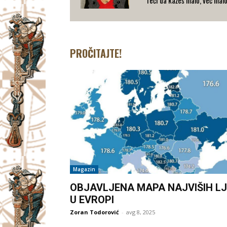
PROČITAJTE!
Magazin
OBJAVLJENA MAPA NAJVIŠIH LJ
U EVROPI
Zoran Todorović
-
avg 8, 2025