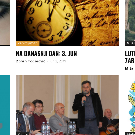
Zanimljivosti
Muzi
NA DANASNJI DAN: 3. JUN
LUT
ZAB
Zoran Todorović
-
jun 3, 2019
Miša
Knjige
Atelj