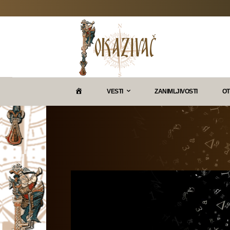
P
VESTI
ZANIMLJIVOSTI
OT
O
K
A
Z