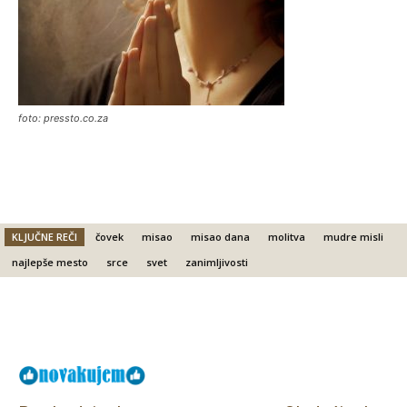
foto: pressto.co.za
KLJUČNE REČI
čovek
misao
misao dana
molitva
mudre misli
najlepše mesto
srce
svet
zanimljivosti
Facebook
X
Email