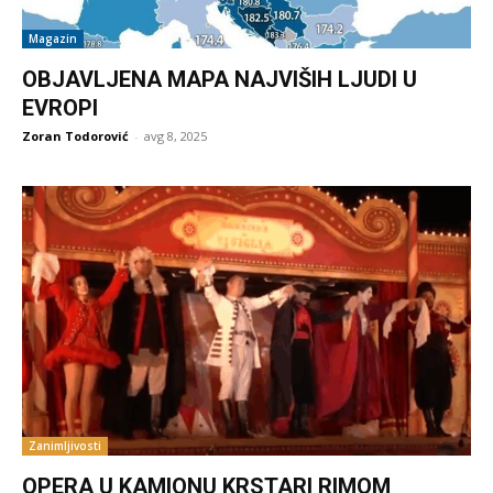
Magazin
OBJAVLJENA MAPA NAJVIŠIH LJUDI U
EVROPI
Zoran Todorović
-
avg 8, 2025
Zanimljivosti
OPERA U KAMIONU KRSTARI RIMOM