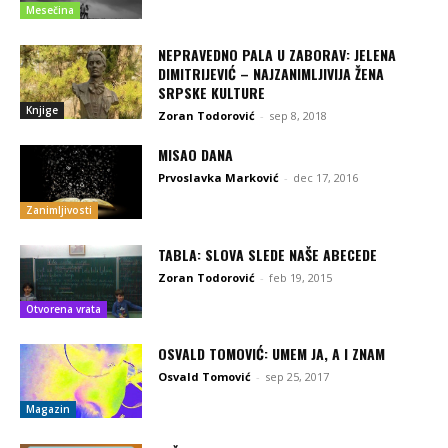
Mesečina
NEPRAVEDNO PALA U ZABORAV: JELENA
DIMITRIJEVIĆ – NAJZANIMLJIVIJA ŽENA
SRPSKE KULTURE
Knjige
Zoran Todorović
-
sep 8, 2018
MISAO DANA
Prvoslavka Marković
-
dec 17, 2016
Zanimljivosti
TABLA: SLOVA SLEDE NAŠE ABECEDE
Zoran Todorović
-
feb 19, 2015
Otvorena vrata
OSVALD TOMOVIĆ: UMEM JA, A I ZNAM
Osvald Tomović
-
sep 25, 2017
Magazin