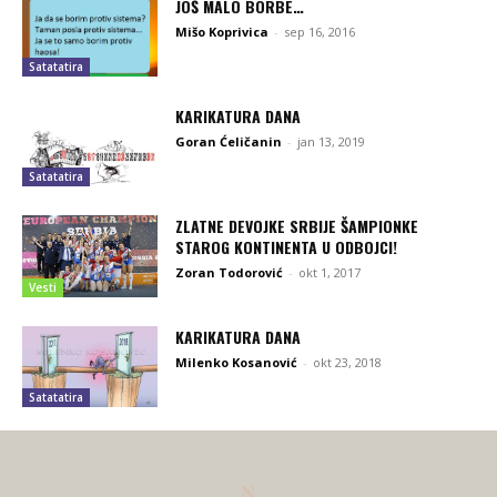
JOŠ MALO BORBE…
Mišo Koprivica
-
sep 16, 2016
Satatatira
KARIKATURA DANA
Goran Ćeličanin
-
jan 13, 2019
Satatatira
ZLATNE DEVOJKE SRBIJE ŠAMPIONKE
STAROG KONTINENTA U ODBOJCI!
Zoran Todorović
-
okt 1, 2017
Vesti
KARIKATURA DANA
Milenko Kosanović
-
okt 23, 2018
Satatatira