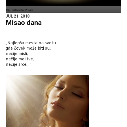
foto: malemudrosti.com
JUL 21, 2018
Misao dana
„Najlepša mesta na svetu
gde čovek može biti su:
nečije misli,
nečije molitve,
nečije srce…“