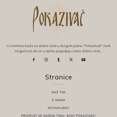
U vremenu kada su dobre vesti u durgom planu "Pokazivač" nudi
mogućnost da se u njemu pojavljuju samo dobre vesti...
Stranice
NAŠ TIM
O NAMA
NOVAKUJMO!
PRIDRUŽI SE NAŠEM TIMU, BUDI POKAZIVAČ!