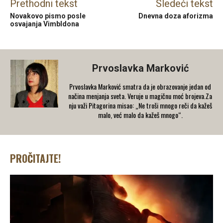
Prethodni tekst
Sledeći tekst
Novakovo pismo posle
Dnevna doza aforizma
osvajanja Vimbldona
Prvoslavka Marković
Prvoslavka Marković smatra da je obrazovanje jedan od
načina menjanja sveta. Veruje u magičnu moć brojeva.Za
nju važi Pitagorina misao: „Ne troši mnogo reči da kažeš
malo, već malo da kažeš mnogo“.
PROČITAJTE!