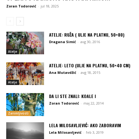
Zoran Todorović
-
jul 18, 2025
ATELJE: RUŽA ( ULJE NA PLATNU, 50×80)
Dragana Simić
-
avg 30, 2016
Atelje
ATELJE: LETO (ULJE NA PLATNU, 50×40 CM)
Ana Mutavdžić
-
avg 18, 2015
Atelje
DA LI STE ZNALI: KOALE I
Zoran Todorović
-
maj 22, 2014
Zanimljivosti
LELA MILOSAVLJEVIĆ: AKO ZABORAVIM
Lela Milosavljević
-
feb 3, 2019