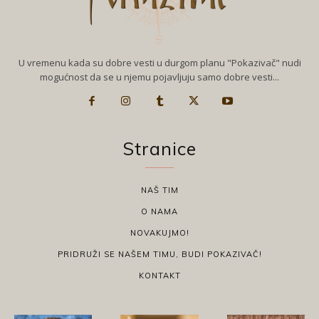
U vremenu kada su dobre vesti u durgom planu "Pokazivač" nudi
mogućnost da se u njemu pojavljuju samo dobre vesti...
Stranice
NAŠ TIM
O NAMA
NOVAKUJMO!
PRIDRUŽI SE NAŠEM TIMU, BUDI POKAZIVAČ!
KONTAKT