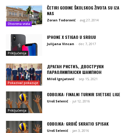
ČETIRI GODINE ŠKOLSKOG ŽIVOTA SU IZA
NAS
Zoran Todorović
-
avg 27, 2014
Otvorena vrata
IPHONE X STIGAO U SRBIJU
Julijana Vincan
-
dec 7, 2017
Priključenija
ДРАГАН РИСТИЋ, ДВОСТРУКИ
ПАРАОЛИМПИЈСКИ ШАМПИОН
Miloš Ignjatović
-
sep 15, 2021
Pokazivač pokazuje
ODBOJKA: FINALNI TURNIR SVETSKE LIGE
Uroš Selenić
-
jul 12, 2016
Priključenija
ODBOJKA: GRBIĆ SKRATIO SPISAK
Uroš Selenić
-
jan 3, 2016