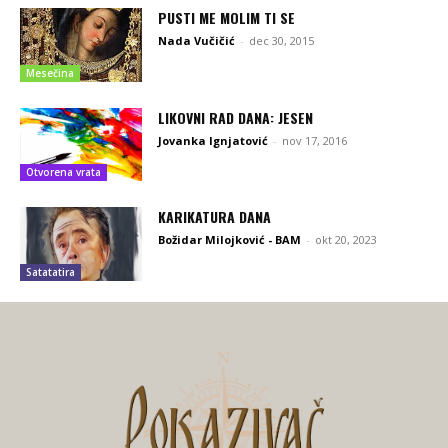
PUSTI ME MOLIM TI SE
Nada Vučičić
-
dec 30, 2015
Mesečina
LIKOVNI RAD DANA: JESEN
Jovanka Ignjatović
-
nov 17, 2016
Otvorena vrata
KARIKATURA DANA
Božidar Milojković - BAM
-
okt 20, 2023
Satatatira