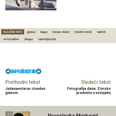
KLJUČNE REČI
glava
kapa
misao dana
mudre misli
sakriti
siromaštvo
skupo
zanimljivosti
Facebook
X
Email
Prethodni tekst
Sledeći tekst
Jedanaesterac izveden
Fotografija dana: Zimsko
glavom
predveče u voćnjaku
Prvoslavka Marković