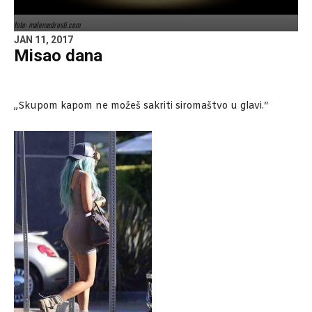
foto: malemudrosti.com
JAN 11, 2017
Misao dana
„Skupom kapom ne možeš sakriti siromaštvo u glavi.“