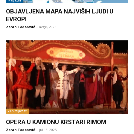
Magazin
OBJAVLJENA MAPA NAJVIŠIH LJUDI U
EVROPI
Zoran Todorović
-
avg 8, 2025
Zanimljivosti
OPERA U KAMIONU KRSTARI RIMOM
Zoran Todorović
-
jul 18, 2025