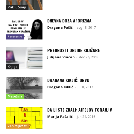
Priključenija
DNEVNA DOZA AFORIZMA
Dragana Pašić
-
avg 18, 2017
Satatatira
PREDNOSTI ONLINE KNJIŽARE
Julijana Vincan
-
dec 26, 2018
Knjige
DRAGANA KIKLIĆ: DRVO
Dragana Kiklić
-
jul 8, 2017
Mesečina
DA LI STE ZNALI: AJFELOV TORANJ V
Marija Pašalić
-
jan 24, 2016
Zanimljivosti