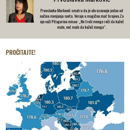
Prvoslavka Marković smatra da je obrazovanje jedan od
načina menjanja sveta. Veruje u magičnu moć brojeva.Za
nju važi Pitagorina misao: „Ne troši mnogo reči da kažeš
malo, već malo da kažeš mnogo“.
PROČITAJTE!