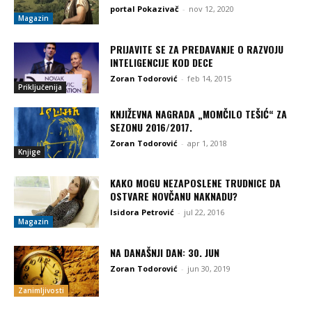
portal Pokazivač
-
nov 12, 2020
Magazin
PRIJAVITE SE ZA PREDAVANJE O RAZVOJU
INTELIGENCIJE KOD DECE
Zoran Todorović
-
feb 14, 2015
Priključenija
KNJIŽEVNA NAGRADA „MOMČILO TEŠIĆ“ ZA
SEZONU 2016/2017.
Zoran Todorović
-
apr 1, 2018
Knjige
KAKO MOGU NEZAPOSLENE TRUDNICE DA
OSTVARE NOVČANU NAKNADU?
Isidora Petrović
-
jul 22, 2016
Magazin
NA DANAŠNJI DAN: 30. JUN
Zoran Todorović
-
jun 30, 2019
Zanimljivosti