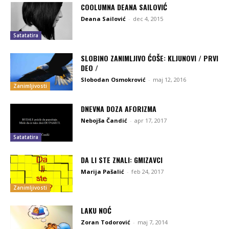
COOLUMNA DEANA SAILOVIĆ
Deana Sailović
-
dec 4, 2015
Satatatira
SLOBINO ZANIMLJIVO ĆOŠE: KLJUNOVI / PRVI
DEO /
Slobodan Osmokrović
-
maj 12, 2016
Zanimljivosti
DNEVNA DOZA AFORIZMA
Nebojša Čandić
-
apr 17, 2017
Satatatira
DA LI STE ZNALI: GMIZAVCI
Marija Pašalić
-
feb 24, 2017
Zanimljivosti
LAKU NOĆ
Zoran Todorović
-
maj 7, 2014