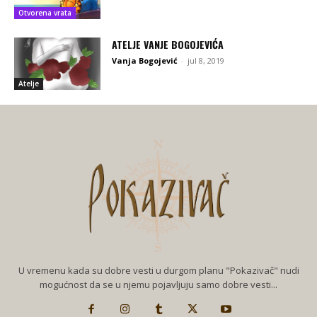
Otvorena vrata
ATELJE VANJE BOGOJEVIĆA
Vanja Bogojević
-
jul 8, 2019
Atelje
U vremenu kada su dobre vesti u durgom planu "Pokazivač" nudi
mogućnost da se u njemu pojavljuju samo dobre vesti...