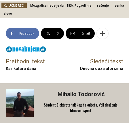
KLJUČNE REČI
Mozgalica nedelje (br. 183): Pogodi niz
rešenje
senka
slovo
Facebook
X
Email
Prethodni tekst
Sledeći tekst
Karikatura dana
Dnevna doza aforizma
Mihailo Todorović
Student Elektrotehničkog fakulteta. Voli druženje,
filmove i sport.