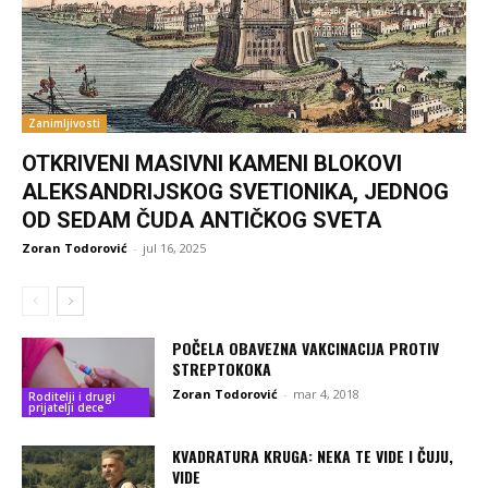
Zanimljivosti
OTKRIVENI MASIVNI KAMENI BLOKOVI
ALEKSANDRIJSKOG SVETIONIKA, JEDNOG
OD SEDAM ČUDA ANTIČKOG SVETA
Zoran Todorović
-
jul 16, 2025
POČELA OBAVEZNA VAKCINACIJA PROTIV
STREPTOKOKA
Zoran Todorović
-
mar 4, 2018
Roditelji i drugi
prijatelji dece
KVADRATURA KRUGA: NEKA TE VIDE I ČUJU,
VIDE