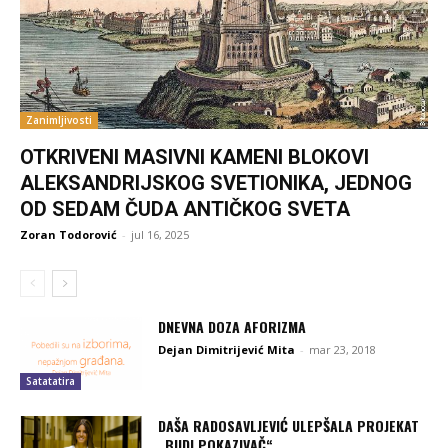
Zanimljivosti
OTKRIVENI MASIVNI KAMENI BLOKOVI
ALEKSANDRIJSKOG SVETIONIKA, JEDNOG
OD SEDAM ČUDA ANTIČKOG SVETA
Zoran Todorović
-
jul 16, 2025
DNEVNA DOZA AFORIZMA
Dejan Dimitrijević Mita
-
mar 23, 2018
Satatatira
DAŠA RADOSAVLJEVIĆ ULEPŠALA PROJEKAT
„BUDI POKAZIVAČ“