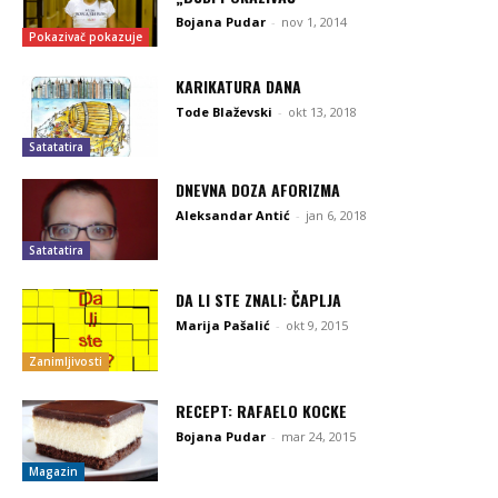
Bojana Pudar
-
nov 1, 2014
Pokazivač pokazuje
KARIKATURA DANA
Tode Blaževski
-
okt 13, 2018
Satatatira
DNEVNA DOZA AFORIZMA
Aleksandar Antić
-
jan 6, 2018
Satatatira
DA LI STE ZNALI: ČAPLJA
Marija Pašalić
-
okt 9, 2015
Zanimljivosti
RECEPT: RAFAELO KOCKE
Bojana Pudar
-
mar 24, 2015
Magazin