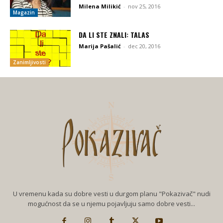
Milena Milikić
-
nov 25, 2016
Magazin
DA LI STE ZNALI: TALAS
Marija Pašalić
-
dec 20, 2016
Zanimljivosti
U vremenu kada su dobre vesti u durgom planu "Pokazivač" nudi
mogućnost da se u njemu pojavljuju samo dobre vesti...