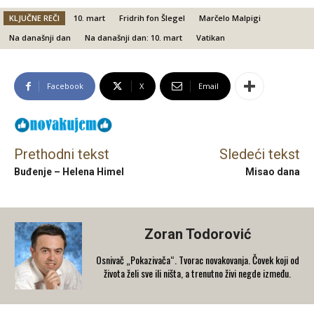
KLJUČNE REČI
10. mart
Fridrih fon Šlegel
Marčelo Malpigi
Na današnji dan
Na današnji dan: 10. mart
Vatikan
Facebook
X
Email
Prethodni tekst
Sledeći tekst
Buđenje – Helena Himel
Misao dana
Zoran Todorović
Osnivač „Pokazivača“. Tvorac novakovanja. Čovek koji od
života želi sve ili ništa, a trenutno živi negde između.