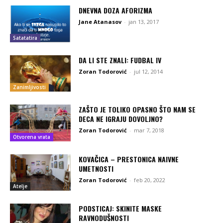
DNEVNA DOZA AFORIZMA
Jane Atanasov
-
jan 13, 2017
Satatatira
DA LI STE ZNALI: FUDBAL IV
Zoran Todorović
-
jul 12, 2014
Zanimljivosti
ZAŠTO JE TOLIKO OPASNO ŠTO NAM SE
DECA NE IGRAJU DOVOLJNO?
Zoran Todorović
-
mar 7, 2018
Otvorena vrata
KOVAČICA – PRESTONICA NAIVNE
UMETNOSTI
Zoran Todorović
-
feb 20, 2022
Atelje
PODSTICAJ: SKINITE MASKE
RAVNODUŠNOSTI