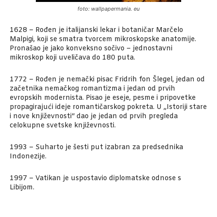
foto: wallpapermania. eu
1628 – Rođen je italijanski lekar i botaničar Marčelo
Malpigi, koji se smatra tvorcem mikroskopske anatomije.
Pronašao je jako konveksno sočivo – jednostavni
mikroskop koji uveličava do 180 puta.
1772 – Rođen je nemački pisac Fridrih fon Šlegel, jedan od
začetnika nemačkog romantizma i jedan od prvih
evropskih modernista. Pisao je eseje, pesme i pripovetke
propagirajući ideje romantičarskog pokreta. U „Istoriji stare
i nove književnosti“ dao je jedan od prvih pregleda
celokupne svetske književnosti.
1993 – Suharto je šesti put izabran za predsednika
Indonezije.
1997 – Vatikan je uspostavio diplomatske odnose s
Libijom.