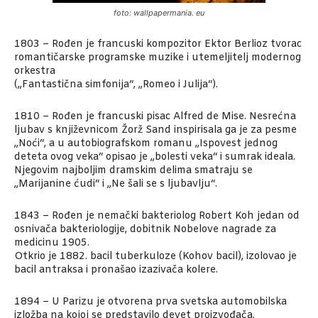
foto: wallpapermania. eu
1803 – Rođen je francuski kompozitor Ektor Berlioz tvorac
romantičarske programske muzike i utemeljitelj modernog
orkestra
(„Fantastična simfonija“, „Romeo i Julija“).
1810 – Rođen je francuski pisac Alfred de Mise. Nesrećna
ljubav s književnicom Žorž Sand inspirisala ga je za pesme
„Noći“, a u autobiografskom romanu „Ispovest jednog
deteta ovog veka“ opisao je „bolesti veka“ i sumrak ideala.
Njegovim najboljim dramskim delima smatraju se
„Marijanine ćudi“ i „Ne šali se s ljubavlju“.
1843 – Rođen je nemački bakteriolog Robert Koh jedan od
osnivača bakteriologije, dobitnik Nobelove nagrade za
medicinu 1905.
Otkrio je 1882. bacil tuberkuloze (Kohov bacil), izolovao je
bacil antraksa i pronašao izazivača kolere.
1894 – U Parizu je otvorena prva svetska automobilska
izložba na kojoj se predstavilo devet proizvođača.