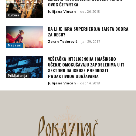
OVOG ČETVRTKA
Julijana Vincan
-
dec 26, 2018
Kultura
DA LI JE IGRA SUPERHEROJA ZAISTA DOBRA
ZA DECU?
Zoran Todorović
-
jan 29, 2017
Magazin
VEŠTAČKA INTELIGENCIJA I MAŠINSKO
UČENJE OMOGUĆAVAJU ZAPOSLENIMA U IT
SEKTORU DA ISKUSE PREDNOSTI
PROAKTIVNOG ODRŽAVANJA
Priključenija
Julijana Vincan
-
dec 14, 2018