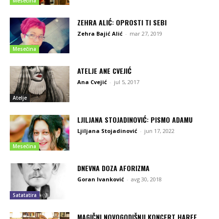
Mesečina
ZEHRA ALIĆ: OPROSTI TI SEBI
Zehra Bajić Alić
-
mar 27, 2019
Mesečina
ATELJE ANE CVEJIĆ
Ana Cvejić
-
jul 5, 2017
Atelje
LJILJANA STOJADINOVIĆ: PISMO ADAMU
Ljiljana Stojadinović
-
jun 17, 2022
Mesečina
DNEVNA DOZA AFORIZMA
Goran Ivanković
-
avg 30, 2018
Satatatira
MAGIČNI NOVOGODIŠNJI KONCERT HARFE