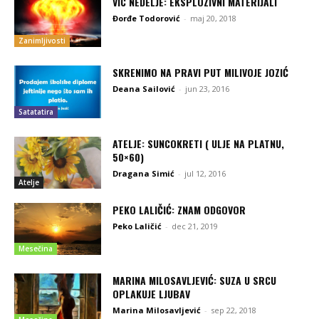
VIC NEDELJE: EKSPLOZIVNI MATERIJALI
Đorđe Todorović
-
maj 20, 2018
Zanimljivosti
SKRENIMO NA PRAVI PUT MILIVOJE JOZIĆ
Deana Sailović
-
jun 23, 2016
Satatatira
ATELJE: SUNCOKRETI ( ULJE NA PLATNU,
50×60)
Dragana Simić
-
jul 12, 2016
Atelje
PEKO LALIČIĆ: ZNAM ODGOVOR
Peko Laličić
-
dec 21, 2019
Mesečina
MARINA MILOSAVLJEVIĆ: SUZA U SRCU
OPLAKUJE LJUBAV
Marina Milosavljević
-
sep 22, 2018