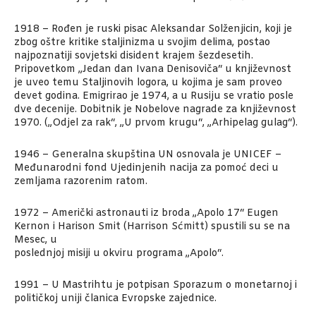
1918 – Rođen je ruski pisac Aleksandar Solženjicin, koji je
zbog oštre kritike staljinizma u svojim delima, postao
najpoznatiji sovjetski disident krajem šezdesetih.
Pripovetkom „Jedan dan Ivana Denisoviča“ u književnost
je uveo temu Staljinovih logora, u kojima je sam proveo
devet godina. Emigrirao je 1974, a u Rusiju se vratio posle
dve decenije. Dobitnik je Nobelove nagrade za književnost
1970. („Odjel za rak“, „U prvom krugu“, „Arhipelag gulag“).
1946 – Generalna skupština UN osnovala je UNICEF –
Međunarodni fond Ujedinjenih nacija za pomoć deci u
zemljama razorenim ratom.
1972 – Američki astronauti iz broda „Apolo 17“ Eugen
Kernon i Harison Smit (Harrison Sćmitt) spustili su se na
Mesec, u
poslednjoj misiji u okviru programa „Apolo“.
1991 – U Mastrihtu je potpisan Sporazum o monetarnoj i
političkoj uniji članica Evropske zajednice.