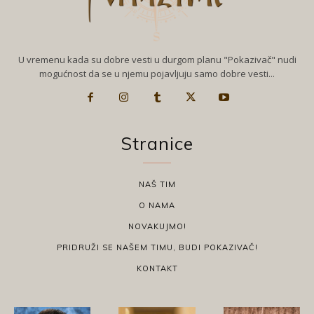
U vremenu kada su dobre vesti u durgom planu "Pokazivač" nudi
mogućnost da se u njemu pojavljuju samo dobre vesti...
Stranice
NAŠ TIM
O NAMA
NOVAKUJMO!
PRIDRUŽI SE NAŠEM TIMU, BUDI POKAZIVAČ!
KONTAKT