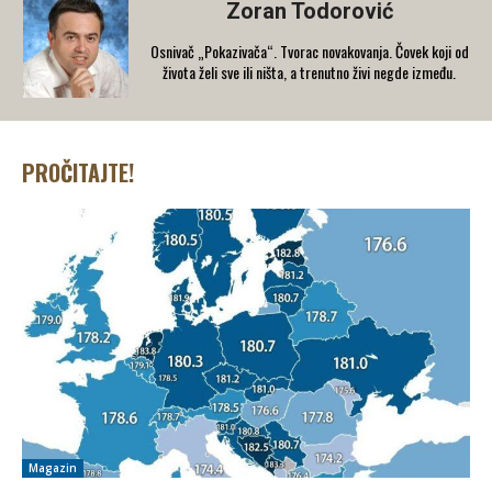
Zoran Todorović
Osnivač „Pokazivača“. Tvorac novakovanja. Čovek koji od
života želi sve ili ništa, a trenutno živi negde između.
PROČITAJTE!
Magazin