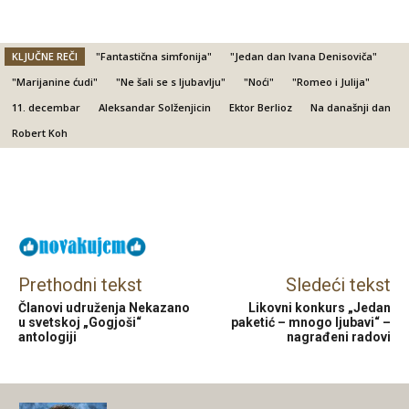
KLJUČNE REČI
"Fantastična simfonija"
"Jedan dan Ivana Denisoviča"
"Marijanine ćudi"
"Ne šali se s ljubavlju"
"Noći"
"Romeo i Julija"
11. decembar
Aleksandar Solženjicin
Ektor Berlioz
Na današnji dan
Robert Koh
Facebook
X
Email
Prethodni tekst
Sledeći tekst
Članovi udruženja Nekazano
Likovni konkurs „Jedan
u svetskoj „Gogjoši“
paketić – mnogo ljubavi“ –
antologiji
nagrađeni radovi