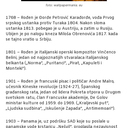
foto: wallpapermania. eu
1768 – Rođen je Đorđe Petrović Karađorđe, vođa Prvog
srpskog ustanka protiv Turaka 1804. Nakon sloma
ustanka 1813. pobegao je u Austriju, a zatim u Rusiju.
Ubijen je po nalogu kneza Miloša Obrenovića 1817. kada
se tajno vratio u Srbiju.
1801 – Rođen je italijanski operski kompozitor Vinčenco
Belini, jedan od najpoznatijih stvaralaca italijanskog
belkanta („Norma“, „Puritanci“, „Pirat, „Kapuleti i
Monteki“).
1901 – Rođen je francuski pisac i političar Andre Malro,
učesnik Kineske revolucije (1924-27), Španskog
građanskog rata, jedan od lidera Pokreta otpora u Drugom
svetskom ratu, član Francuske akademije, De Golov
ministar kulture od 1959. do 1969. („Kraljevski put“,
„Ljudska sudbina“, „Iskušenje Zapada“, „Antimemoari“).
1903 – Panama je, uz podršku SAD koje su poslale u
panamske vode krstaricu „Nešvil“, proglasila nezavisnost