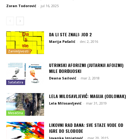
Zoran Todorović
-
jul 16, 2025
DA LI STE ZNALI: JOD 2
Marija Pašalić
-
dec 2, 2016
Zanimljivosti
UTRINSKI AFORIZMI (JUTARNJI AFOIZMI)
MILE ĐORĐIJOSKI
Deana Sailović
-
mar 2, 2018
Satatatira
LELA MILOSAVLJEVIĆ: MAGIJA (ODLOMAK)
Lela Milosavljević
-
mar 31, 2019
Mesečina
LIKOVNI RAD DANA: SVE STAZE VODE OD
IGRE DO SLOBODE
Jovanka Ignjatović
-
mar 20, 2015