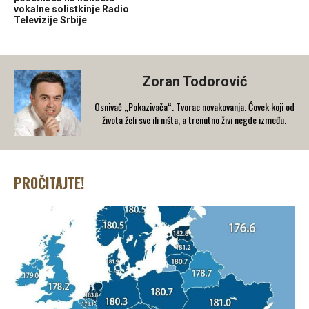
vokalne solistkinje Radio
Televizije Srbije
Zoran Todorović
Osnivač „Pokazivača“. Tvorac novakovanja. Čovek koji od
života želi sve ili ništa, a trenutno živi negde između.
PROČITAJTE!