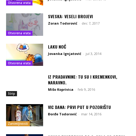
Otvorena vrata
SVESKA: VESELI BROJEVI
Zoran Todorović
-
dec 7, 2017
Otvorena vrata
LAKU NOĆ
Jovanka Ignjatović
-
jul 3, 2014
Otvorena vrata
IZ PRADAVNINE: TU SU I KREMENKOVI,
NARAVNO.
Mišo Koprivica
-
feb 9, 2016
Strip
VIC DANA: PRVI PUT U POZORIŠTU
Đorđe Todorović
-
mar 14, 2016
Zanimljivosti