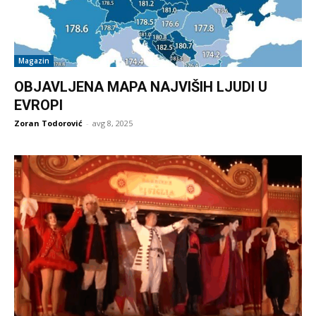
Magazin
OBJAVLJENA MAPA NAJVIŠIH LJUDI U
EVROPI
Zoran Todorović
-
avg 8, 2025