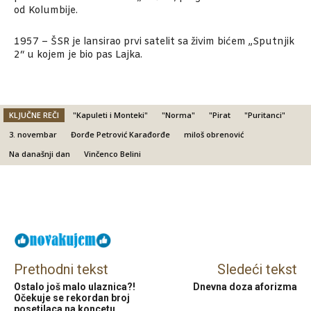
od Kolumbije.
1957 – ŠSR je lansirao prvi satelit sa živim bićem „Sputnjik
2“ u kojem je bio pas Lajka.
KLJUČNE REČI
"Kapuleti i Monteki"
"Norma"
"Pirat
"Puritanci"
3. novembar
Đorđe Petrović Karađorđe
miloš obrenović
Na današnji dan
Vinčenco Belini
Facebook
X
Email
Prethodni tekst
Sledeći tekst
Ostalo još malo ulaznica?!
Dnevna doza aforizma
Očekuje se rekordan broj
posetilaca na koncetu