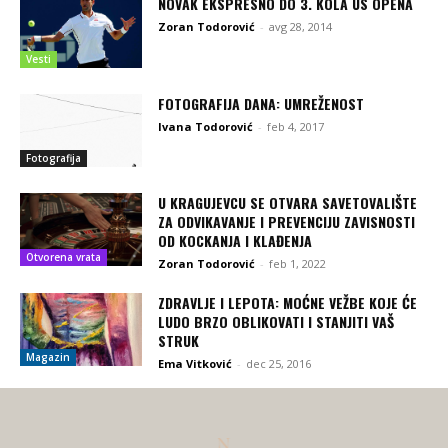
NOVAK EKSPRESNO DO 3. KOLA US OPENA
Zoran Todorović
-
avg 28, 2014
Vesti
FOTOGRAFIJA DANA: UMREŽENOST
Ivana Todorović
-
feb 4, 2017
Fotografija
U KRAGUJEVCU SE OTVARA SAVETOVALIŠTE
ZA ODVIKAVANJE I PREVENCIJU ZAVISNOSTI
OD KOCKANJA I KLAĐENJA
Otvorena vrata
Zoran Todorović
-
feb 1, 2022
ZDRAVLJE I LEPOTA: MOĆNE VEŽBE KOJE ĆE
LUDO BRZO OBLIKOVATI I STANJITI VAŠ
STRUK
Magazin
Ema Vitković
-
dec 25, 2016