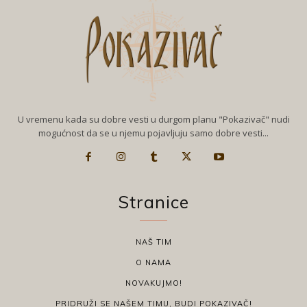
U vremenu kada su dobre vesti u durgom planu "Pokazivač" nudi
mogućnost da se u njemu pojavljuju samo dobre vesti...
Stranice
NAŠ TIM
O NAMA
NOVAKUJMO!
PRIDRUŽI SE NAŠEM TIMU, BUDI POKAZIVAČ!