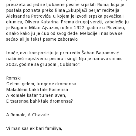
preuzeta od jedne ljubavne pesme srpskih Roma, koja je
postala poznata preko filma „Skupljači perja“ reditelja
Aleksandra Petrovića, u kojem je izvodi srpska pevačica i
glumica, Olivera Katarina. Prema drugoj verziji, zabeležio ju
je Bugarin Milan Ajvazov, rođen 1922. godine u Plovdivu,
onako kako ju je čuo od svog dede. Melodije i naslova se
sećao, ali je tekst pesme zaboravio.
Inače, ovu kompoziciju je preuredio Šaban Bajramović
načinivši sopstvenu pesmu i singl. Nju je nanovo snimio
2003. godine sa grupom „Cubismo“.
Romski
Gelem, gelem, lungone dromensa
Maladilem bakhtale Romensa
A Romale katar tumen aven,
E tsarensa bahktale dromensa?
A Romale, A Chavale
Vi man sas ek bari familiya,