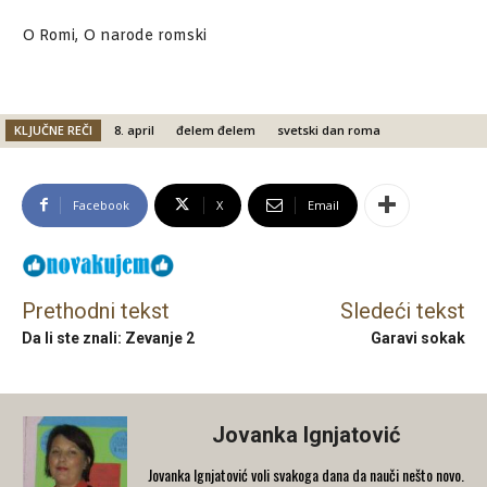
O Romi, O narode romski
KLJUČNE REČI
8. april
đelem đelem
svetski dan roma
Facebook
X
Email
Prethodni tekst
Sledeći tekst
Da li ste znali: Zevanje 2
Garavi sokak
Jovanka Ignjatović
Jovanka Ignjatović voli svakoga dana da nauči nešto novo.