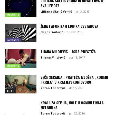
LJILJANA SKELIĆ VEMIĆ: NEUHVATLJIVA JE
SVA LEPOTA
Ljiljana Skelić Vemić
-
jan 3, 2019
Mesečina
ŽENA I AFORIZAM LJUPKA CVETANOVA
Deana Sailović
-
dec 22, 2018
Satatatira
TIJANA MILOJEVIĆ – IGRA PRESTIŽA
Tijana Milojević
-
apr 18, 2017
Mesečina
VEČE SEĆANJA I PRATEĆA IZLOŽBA „KORENI
I KRILA“ U KRALJEVSKOM DVORU
Zoran Todorović
-
dec 5, 2025
Atelje
KRAJ I ZA SEPIJA, NOLE U OSMINI FINALA
MELBURNA
Zoran Todorović
-
jan 22, 2016