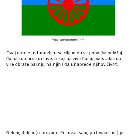
foto: autonomija.info
Ovaj dan je ustanovljen sa ciljem da se poboljša položaj
Roma i da bi se države, u kojima žive Romi, podstakle da
više obrate pažnju na njih i da unaprede njihov život.
Đelem, đelem (u prevodu Putovao sam, putovao sam) je