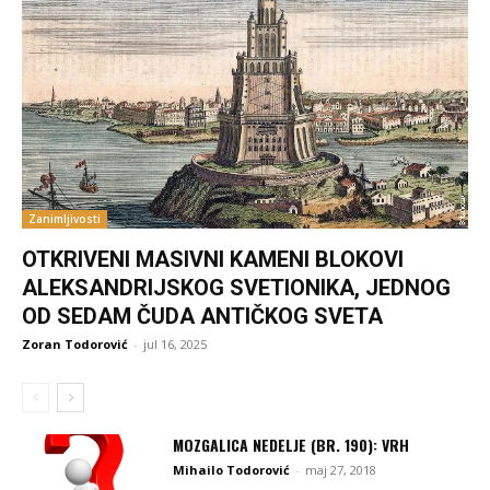
Zanimljivosti
OTKRIVENI MASIVNI KAMENI BLOKOVI
ALEKSANDRIJSKOG SVETIONIKA, JEDNOG
OD SEDAM ČUDA ANTIČKOG SVETA
Zoran Todorović
-
jul 16, 2025
MOZGALICA NEDELJE (BR. 190): VRH
Mihailo Todorović
-
maj 27, 2018