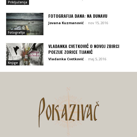
Priključenija
FOTOGRAFIJA DANA: NA DUNAVU
Jovana Kuzmanović
-
nov 15, 2016
Fotografija
VLADANKA CVETKOVIĆ O NOVOJ ZBIRCI
POEZIJE ZORICE TIJANIĆ
Vladanka Cvetković
-
maj 5, 2016
Knjige