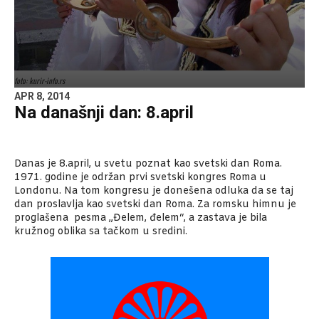
foto: kurir-info.rs
APR 8, 2014
Na današnji dan: 8.april
Danas je 8.april, u svetu poznat kao svetski dan Roma.
1971. godine je održan prvi svetski kongres Roma u
Londonu. Na tom kongresu je donešena odluka da se taj
dan proslavlja kao svetski dan Roma. Za romsku himnu je
proglašena pesma „Đelem, đelem“, a zastava je bila
kružnog oblika sa tačkom u sredini.