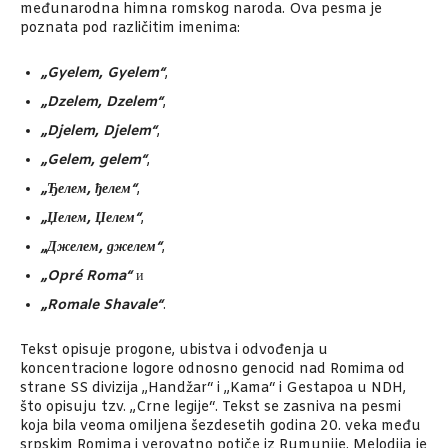
međunarodna himna romskog naroda. Ova pesma je
poznata pod različitim imenima:
„Gyelem, Gyelem“
,
„Dzelem, Dzelem“
,
„Djelem, Djelem“
,
„Gelem, gelem“
,
„Ђелем, ђелем“
,
„Џелем, Џелем“
,
„Джелем, джелем“
,
„Opré Roma“
и
„Romale Shavale“
.
Tekst opisuje progone, ubistva i odvođenja u
koncentracione logore odnosno genocid nad Romima od
strane SS divizija „Handžar“ i „Kama“ i Gestapoa u NDH,
što opisuju tzv. „Crne legije“. Tekst se zasniva na pesmi
koja bila veoma omiljena šezdesetih godina 20. veka među
srpskim Romima i verovatno potiče iz Rumunije. Melodija je