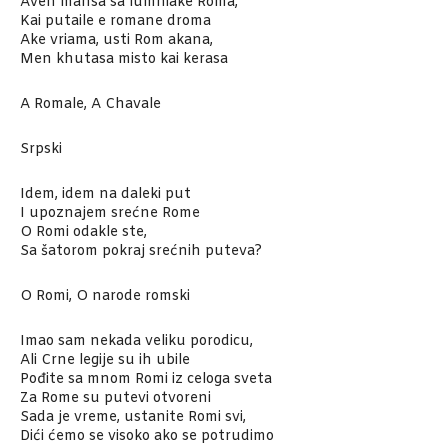
Aven mansa sa lumniake Roma,
Kai putaile e romane droma
Ake vriama, usti Rom akana,
Men khutasa misto kai kerasa
A Romale, A Chavale
Srpski
Idem, idem na daleki put
I upoznajem srećne Rome
O Romi odakle ste,
Sa šatorom pokraj srećnih puteva?
O Romi, O narode romski
Imao sam nekada veliku porodicu,
Ali Crne legije su ih ubile
Pođite sa mnom Romi iz celoga sveta
Za Rome su putevi otvoreni
Sada je vreme, ustanite Romi svi,
Dići ćemo se visoko ako se potrudimo