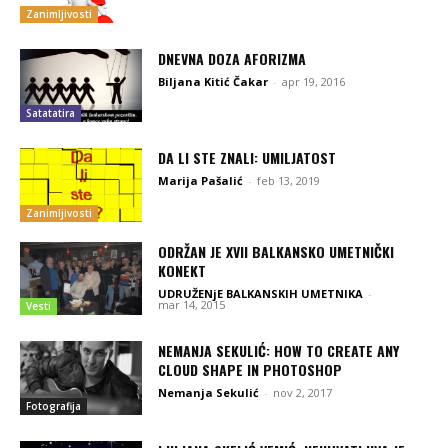
Zanimljivosti
DNEVNA DOZA AFORIZMA
Biljana Kitić Čakar
-
apr 19, 2016
Satatatira
DA LI STE ZNALI: UMILJATOST
Marija Pašalić
-
feb 13, 2019
Zanimljivosti
ODRŽAN JE XVII BALKANSKO UMETNIČKI
KONEKT
UDRUŽENjE BALKANSKIH UMETNIKA
-
mar 14, 2015
Vesti
NEMANJA SEKULIĆ: HOW TO CREATE ANY
CLOUD SHAPE IN PHOTOSHOP
Nemanja Sekulić
-
nov 2, 2017
Fotografija