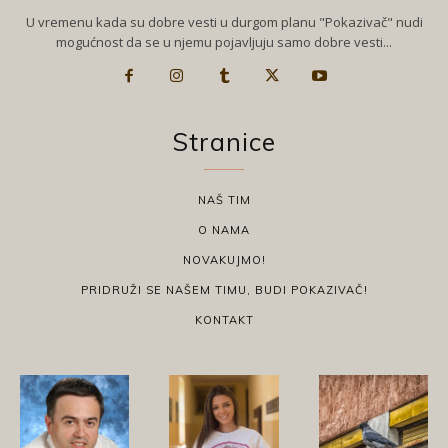
U vremenu kada su dobre vesti u durgom planu "Pokazivač" nudi
mogućnost da se u njemu pojavljuju samo dobre vesti...
Stranice
NAŠ TIM
O NAMA
NOVAKUJMO!
PRIDRUŽI SE NAŠEM TIMU, BUDI POKAZIVAČ!
KONTAKT