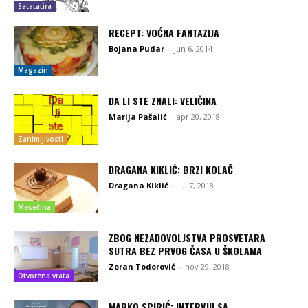
Satatatira
RECEPT: VOĆNA FANTAZIJA
Bojana Pudar
-
jun 6, 2014
Magazin
DA LI STE ZNALI: VELIČINA
Marija Pašalić
-
apr 20, 2018
Zanimljivosti
DRAGANA KIKLIĆ: BRZI KOLAČ
Dragana Kiklić
-
jul 7, 2018
Mesečina
ZBOG NEZADOVOLJSTVA PROSVETARA
SUTRA BEZ PRVOG ČASA U ŠKOLAMA
Zoran Todorović
-
nov 29, 2018
Otvorena vrata
MARKO SPIRIĆ: INTERVJU SA