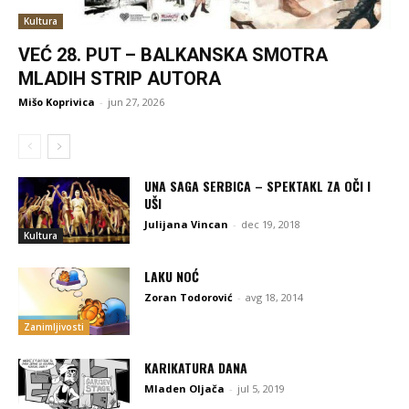
Kultura
VEĆ 28. PUT – BALKANSKA SMOTRA
MLADIH STRIP AUTORA
Mišo Koprivica
-
jun 27, 2026
UNA SAGA SERBICA – SPEKTAKL ZA OČI I
UŠI
Julijana Vincan
-
dec 19, 2018
Kultura
LAKU NOĆ
Zoran Todorović
-
avg 18, 2014
Zanimljivosti
KARIKATURA DANA
Mladen Oljača
-
jul 5, 2019