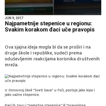
JUN 9, 2017
Najpametnije stepenice u regionu:
Svakim korakom đaci uče pravopis
Ova sjajna ideja mogla bi da se proširi i na
druge škole i republike, sudeći prema
oduševljenim reakcijama korisnika društvenih
mreža.
U Osnovnoj školi “Sveti Sava” u Foči, postoje jako lepe i
jako važne stepenice.
Đaci ih zovu i “pametne stepenice” ili “pravopisne