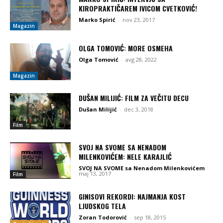
KIROPRAKTIČAREM IVICOM CVETKOVIĆ!
Marko Spirić
-
nov 23, 2017
Magazin
OLGA TOMOVIĆ: MORE OSMEHA
Olga Tomović
-
avg 28, 2022
Magazin
DUŠAN MILIJIĆ: FILM ZA VEČITU DECU
Dušan Milijić
-
dec 3, 2018
Film
SVOJ NA SVOME SA NENADOM
MILENKOVIĆEM: NELE KARAJLIĆ
SVOJ NA SVOME sa Nenadom Milenkovićem
-
maj 13, 2017
Film
GINISOVI REKORDI: NAJMANJA KOST
LJUDSKOG TELA
Zoran Todorović
-
sep 18, 2015