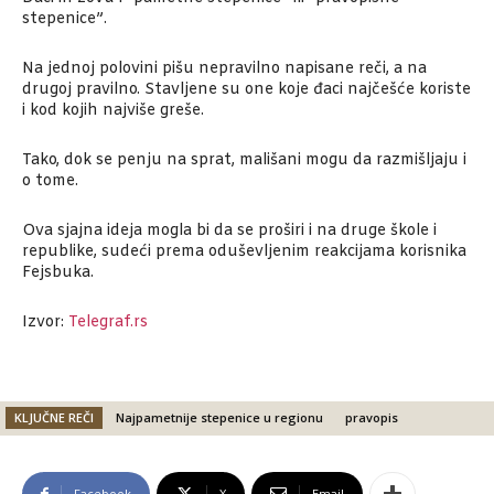
stepenice”.
Na jednoj polovini pišu nepravilno napisane reči, a na
drugoj pravilno. Stavljene su one koje đaci najčešće koriste
i kod kojih najviše greše.
Tako, dok se penju na sprat, mališani mogu da razmišljaju i
o tome.
Ova sjajna ideja mogla bi da se proširi i na druge škole i
republike, sudeći prema oduševljenim reakcijama korisnika
Fejsbuka.
Izvor:
Telegraf.rs
KLJUČNE REČI
Najpametnije stepenice u regionu
pravopis
Facebook
X
Email