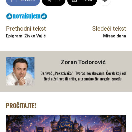
Prethodni tekst
Sledeći tekst
Epigrami Živko Vujić
Misao dana
Zoran Todorović
Osnivač „Pokazivača“. Tvorac novakovanja. Čovek koji od
života želi sve ili ništa, a trenutno živi negde između.
PROČITAJTE!