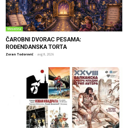
Mesečina
ČAROBNI DVORAC PESAMA:
ROĐENDANSKA TORTA
Zoran Todorović
-
avg 8, 2026