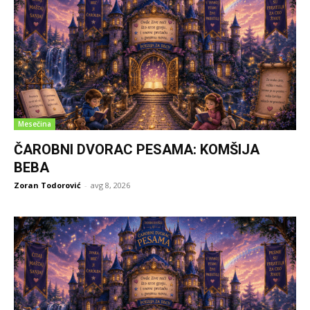
Mesečina
ČAROBNI DVORAC PESAMA: KOMŠIJA
BEBA
Zoran Todorović
-
avg 8, 2026