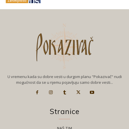
Zanimljivosti
U vremenu kada su dobre vesti u durgom planu "Pokazivač" nudi
mogućnost da se u njemu pojavljuju samo dobre vesti...
Stranice
NAŠ TIM