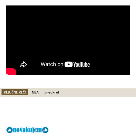
KLJUČNE REČI
NBA
preokret
Facebook
X
Email