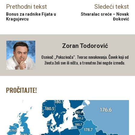
Prethodni tekst
Sledeći tekst
Bonus za radnike Fijata u
Stvaralac sreće – Novak
Kragujevcu
Đoković
Zoran Todorović
Osnivač „Pokazivača“. Tvorac novakovanja. Čovek koji od
života želi sve ili ništa, a trenutno živi negde između.
PROČITAJTE!