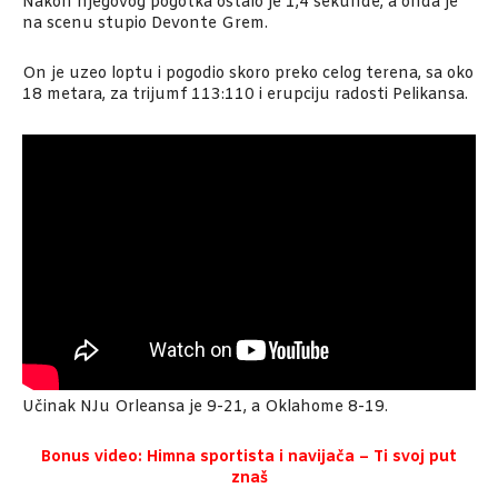
Nakon njegovog pogotka ostalo je 1,4 sekunde, a onda je
na scenu stupio Devonte Grem.
On je uzeo loptu i pogodio skoro preko celog terena, sa oko
18 metara, za trijumf 113:110 i erupciju radosti Pelikansa.
Učinak NJu Orleansa je 9-21, a Oklahome 8-19.
Bonus video: Himna sportista i navijača – Ti svoj put
znaš