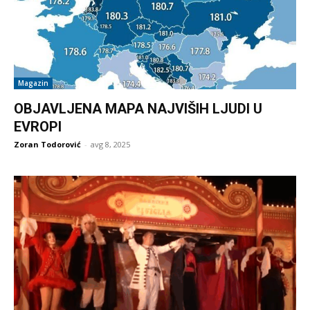
Magazin
OBJAVLJENA MAPA NAJVIŠIH LJUDI U
EVROPI
Zoran Todorović
-
avg 8, 2025