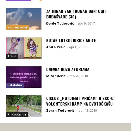
ZA MIRAN SAN I DOBAR DAN: OGI I
BUBAŠVABE (30)
Đorđe Todorović
-
apr 9, 2017
Zanimljivosti
KUTAK LUTKOLJUBICE ANITE
Anita Pešić
-
apr 8, 2021
Atelje
DNEVNA DOZA AFORIZMA
Mitar Đerić
-
feb 20, 2018
Satatatira
CIKLUS „PUTUJEM I PRIČAM“ U SKC-U:
VOLONTERSKI KAMP NA DVOTOČKAŠU
Zoran Todorović
-
apr 13, 2019
Priključenija