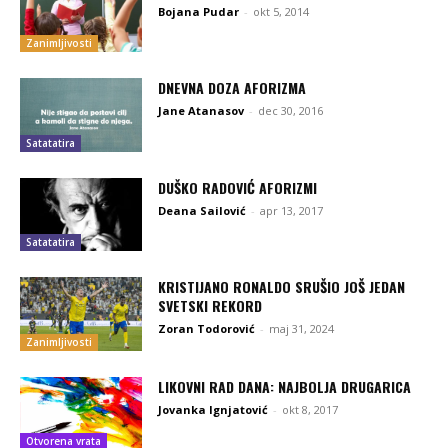
Bojana Pudar
-
okt 5, 2014
Zanimljivosti
DNEVNA DOZA AFORIZMA
Jane Atanasov
-
dec 30, 2016
Satatatira
DUŠKO RADOVIĆ AFORIZMI
Deana Sailović
-
apr 13, 2017
Satatatira
KRISTIJANO RONALDO SRUŠIO JOŠ JEDAN
SVETSKI REKORD
Zoran Todorović
-
maj 31, 2024
Zanimljivosti
LIKOVNI RAD DANA: NAJBOLJA DRUGARICA
Jovanka Ignjatović
-
okt 8, 2017
Otvorena vrata