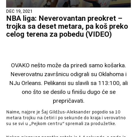
DEC 19, 2021
NBA liga: Neverovantan preokret –
trojka sa deset metara, pa koš preko
celog terena za pobedu (VIDEO)
OVAKO nešto može da priredi samo košarka.
Neverovatnu završnicu odigrali su Oklahoma i
NJu Orleans. Pelikansi su slavili sa 113:100, ali
ono što se desilo u finišu dugo će se
prepričavati.
Naime, najpre je Šaj Gildžus-Aleksander pogodio sa 10
metara trojku na četiri i po sekunde do kraja i verovatno
su se svi u „Pejkom centru“ spremali za produžetke.