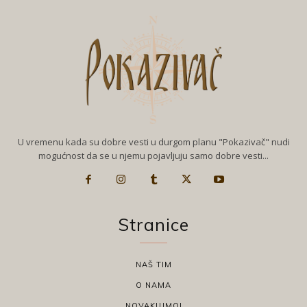
U vremenu kada su dobre vesti u durgom planu "Pokazivač" nudi
mogućnost da se u njemu pojavljuju samo dobre vesti...
Stranice
NAŠ TIM
O NAMA
NOVAKUJMO!