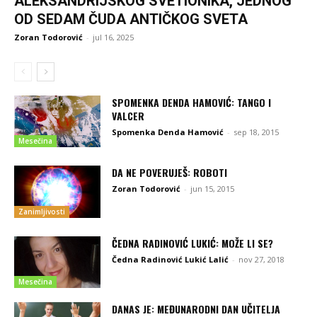
ALEKSANDRIJSKOG SVETIONIKA, JEDNOG
OD SEDAM ČUDA ANTIČKOG SVETA
Zoran Todorović
-
jul 16, 2025
SPOMENKA DENDA HAMOVIĆ: TANGO I
VALCER
Spomenka Denda Hamović
-
sep 18, 2015
Mesečina
DA NE POVERUJEŠ: ROBOTI
Zoran Todorović
-
jun 15, 2015
Zanimljivosti
ČEDNA RADINOVIĆ LUKIĆ: MOŽE LI SE?
Čedna Radinović Lukić Lalić
-
nov 27, 2018
Mesečina
DANAS JE: MEĐUNARODNI DAN UČITELJA