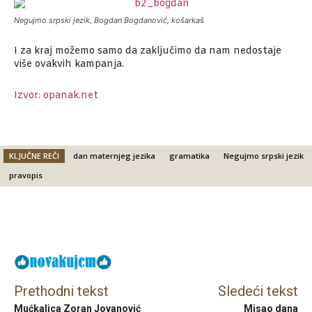
Negujmo srpski jezik, Bogdan Bogdanović, košarkaš
I za kraj možemo samo da zaključimo da nam nedostaje
više ovakvih kampanja.
Izvor: opanak.net
KLJUČNE REČI
dan maternjeg jezika
gramatika
Negujmo srpski jezik
pravopis
Facebook
X
Email
Prethodni tekst
Sledeći tekst
Mućkalica Zoran Jovanović
Misao dana