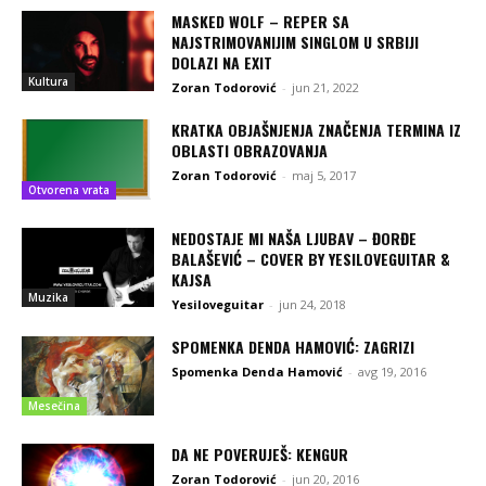
MASKED WOLF – REPER SA
NAJSTRIMOVANIJIM SINGLOM U SRBIJI
DOLAZI NA EXIT
Kultura
Zoran Todorović
-
jun 21, 2022
KRATKA OBJAŠNJENJA ZNAČENJA TERMINA IZ
OBLASTI OBRAZOVANJA
Zoran Todorović
-
maj 5, 2017
Otvorena vrata
NEDOSTAJE MI NAŠA LJUBAV – ĐORĐE
BALAŠEVIĆ – COVER BY YESILOVEGUITAR &
KAJSA
Muzika
Yesiloveguitar
-
jun 24, 2018
SPOMENKA DENDA HAMOVIĆ: ZAGRIZI
Spomenka Denda Hamović
-
avg 19, 2016
Mesečina
DA NE POVERUJEŠ: KENGUR
Zoran Todorović
-
jun 20, 2016