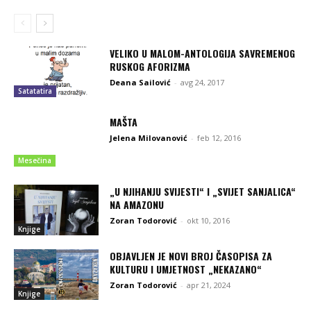
VELIKO U MALOM-ANTOLOGIJA SAVREMENOG
RUSKOG AFORIZMA
Deana Sailović
-
avg 24, 2017
Satatatira
MAŠTA
Jelena Milovanović
-
feb 12, 2016
Mesečina
„U NJIHANJU SVIJESTI“ I „SVIJET SANJALICA“
NA AMAZONU
Zoran Todorović
-
okt 10, 2016
Knjige
OBJAVLJEN JE NOVI BROJ ČASOPISA ZA
KULTURU I UMJETNOST „NEKAZANO“
Zoran Todorović
-
apr 21, 2024
Knjige