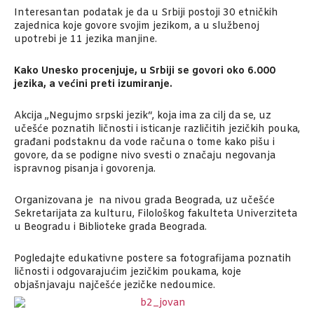
Interesantan podatak je da u Srbiji postoji 30 etničkih
zajednica koje govore svojim jezikom, a u službenoj
upotrebi je 11 jezika manjine.
Kako Unesko procenjuje, u Srbiji se govori oko 6.000
jezika, a većini preti izumiranje.
Akcija „Negujmo srpski jezik“, koja ima za cilj da se, uz
učešće poznatih ličnosti i isticanje različitih jezičkih pouka,
građani podstaknu da vode računa o tome kako pišu i
govore, da se podigne nivo svesti o značaju negovanja
ispravnog pisanja i govorenja.
Organizovana je na nivou grada Beograda, uz učešće
Sekretarijata za kulturu, Filološkog fakulteta Univerziteta
u Beogradu i Biblioteke grada Beograda.
Pogledajte edukativne postere sa fotografijama poznatih
ličnosti i odgovarajućim jezičkim poukama, koje
objašnjavaju najčešće jezičke nedoumice.