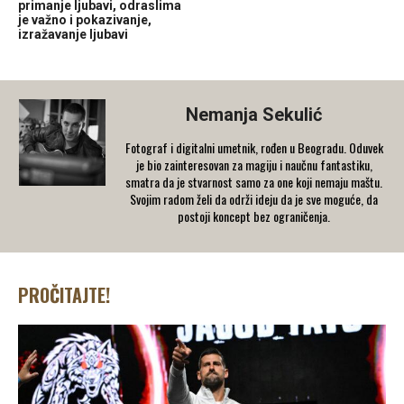
primanje ljubavi, odraslima
je važno i pokazivanje,
izražavanje ljubavi
Nemanja Sekulić
Fotograf i digitalni umetnik, rođen u Beogradu. Oduvek
je bio zainteresovan za magiju i naučnu fantastiku,
smatra da je stvarnost samo za one koji nemaju maštu.
Svojim radom želi da održi ideju da je sve moguće, da
postoji koncept bez ograničenja.
PROČITAJTE!