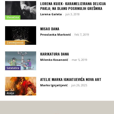
LORENA KUJEK- KARAMELIZIRANA DELICIJA
PAKLA; NA DLANU POSRNULIH GREŠNIKA
Lorena Galeta
-
jun 3, 2018
Mesečina
MISAO DANA
Prvoslavka Marković
-
feb 7, 2019
Zanimljivosti
KARIKATURA DANA
Milenko Kosanović
-
mar 5, 2019
Satatatira
ATELJE MARKA IGNJATIJEVIĆA NOVA ART
Marko Ignjatijević
-
jun 26, 2025
Atelje