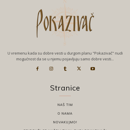
U vremenu kada su dobre vesti u durgom planu "Pokazivač" nudi
mogućnost da se u njemu pojavljuju samo dobre vesti...
Stranice
NAŠ TIM
O NAMA
NOVAKUJMO!