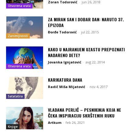
Zoran Todorović
-
jun 26, 2018
Otvorena vrata
ZA MIRAN SAN I DOBAR DAN: NARUTO 37.
EPIZODA
Đorđe Todorović
-
jul 22, 2015
Zanimljivosti
KAKO U NAJRANIJEM UZASTU PREPOZNATI
NADARENO DETE?
Jovanka Ignjatović
-
avg 22, 2014
Otvorena vrata
KARIKATURA DANA
Radič Miša Mijatović
-
nov 4, 2017
Satatatira
VLADANA PERLIĆ – PESNIKINJA KOJA NE
ČEKA INSPIRACIJU SKRŠTENIH RUKU
Artkum
-
feb 26, 2021
Knjige