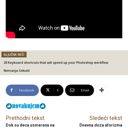
KLJUČNE REČI
20 Keyboard shortcuts that will speed up your Photoshop workflow
Nemanja Sekulić
Facebook
X
Email
Prethodni tekst
Sledeći tekst
Dok su deca usmerena na
Dnevna doza aforizma