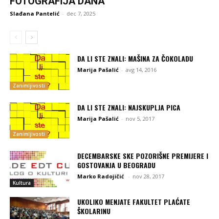
FOTOGRAFIJA DANA
Slađana Pantelić
-
dec 7, 2025
DA LI STE ZNALI: MAŠINA ZA ČOKOLADU
Marija Pašalić
-
avg 14, 2016
Zanimljivosti
DA LI STE ZNALI: NAJSKUPLJA PICA
Marija Pašalić
-
nov 5, 2017
Zanimljivosti
DECEMBARSKE SKE POZORIŠNE PREMIJERE I
GOSTOVANJA U BEOGRADU
Marko Radojičić
-
nov 28, 2017
Kultura
UKOLIKO MENJATE FAKULTET PLAĆATE
ŠKOLARINU