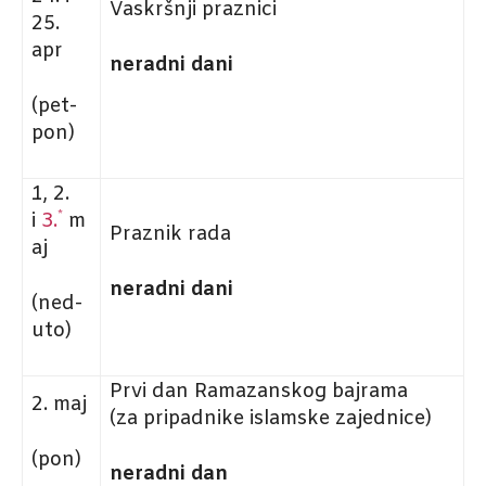
Vaskršnji praznici
25.
apr
neradni dani
(pet-
pon)
1, 2.
*
i
3.
m
Praznik rada
aj
neradni dani
(ned-
uto)
Prvi dan Ramazanskog bajrama
2. maj
(za pripadnike islamske zajednice)
(pon)
neradni dan