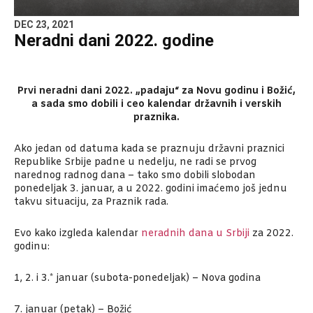
DEC 23, 2021
Neradni dani 2022. godine
Prvi neradni dani 2022. „padaju“ za Novu godinu i Božić,
a sada smo dobili i ceo kalendar državnih i verskih
praznika.
Ako jedan od datuma kada se praznuju državni praznici
Republike Srbije padne u nedelju, ne radi se prvog
narednog radnog dana – tako smo dobili slobodan
ponedeljak 3. januar, a u 2022. godini imaćemo još jednu
takvu situaciju, za Praznik rada.
Evo kako izgleda kalendar
neradnih dana u Srbiji
za 2022.
godinu:
1, 2. i 3.* januar (subota-ponedeljak) – Nova godina
7. januar (petak) – Božić