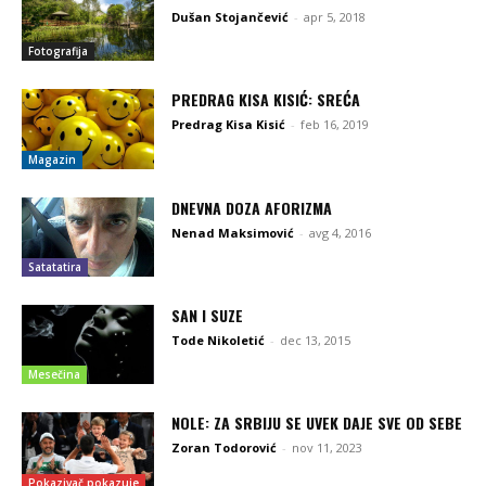
Dušan Stojančević
-
apr 5, 2018
Fotografija
PREDRAG KISA KISIĆ: SREĆA
Predrag Kisa Kisić
-
feb 16, 2019
Magazin
DNEVNA DOZA AFORIZMA
Nenad Maksimović
-
avg 4, 2016
Satatatira
SAN I SUZE
Tode Nikoletić
-
dec 13, 2015
Mesečina
NOLE: ZA SRBIJU SE UVEK DAJE SVE OD SEBE
Zoran Todorović
-
nov 11, 2023
Pokazivač pokazuje