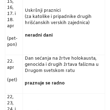
15,
16,
Uskršnji praznici
17. i
(za katolike i pripadnike drugih
18.
hrišćanskih verskih zajednica)
apr
neradni dani
(pet-
pon)
Dan sećanja na žrtve holokausta,
22.
genocida i drugih žrtava fašizma u
apr
Drugom svetskom ratu
(pet)
praznuje se radno
22,
23,
24. i