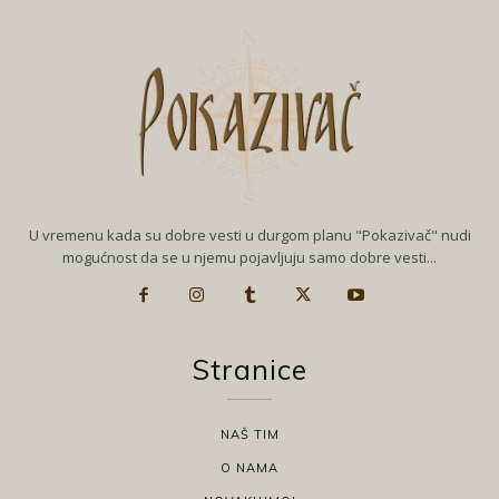
U vremenu kada su dobre vesti u durgom planu "Pokazivač" nudi
mogućnost da se u njemu pojavljuju samo dobre vesti...
Stranice
NAŠ TIM
O NAMA