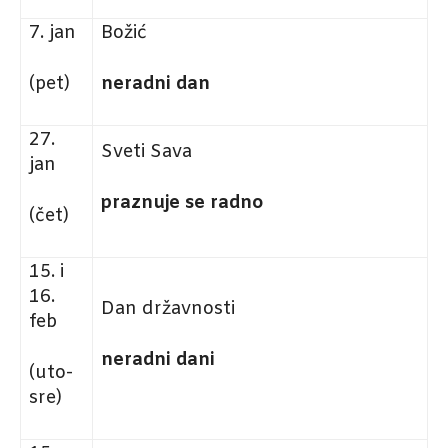
7. jan
Božić
(pet)
neradni dan
27.
Sveti Sava
jan
praznuje se radno
(čet)
15. i
16.
Dan državnosti
feb
neradni dani
(uto-
sre)