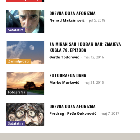
DNEVNA DOZA AFORIZMA
Nenad Maksimović
-
jul 5, 2018
Satatatira
ZA MIRAN SAN I DOBAR DAN: ZMAJEVA
KUGLA 78. EPIZODA
Đorđe Todorović
-
maj 12, 2016
Zanimljivosti
FOTOGRAFIJA DANA
Marko Marković
-
maj 31, 2015
Fotografija
DNEVNA DOZA AFORIZMA
Predrag - Peđa Đakonović
-
maj 7, 2017
Satatatira