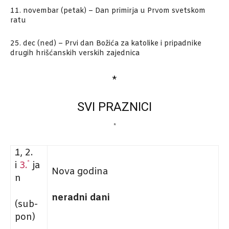
11. novembar (petak) – Dan primirja u Prvom svetskom
ratu
25. dec (ned) – Prvi dan Božića za katolike i pripadnike
drugih hrišćanskih verskih zajednica
*
SVI PRAZNICI
*
1, 2.
*
i
3.
ja
Nova godina
n
neradni dani
(sub-
pon)