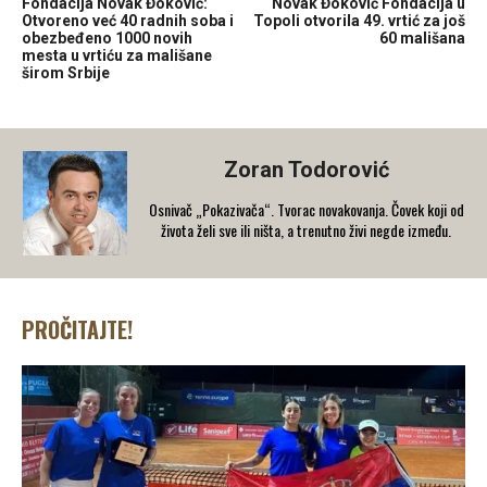
Fondacija Novak Đoković:
Novak Đoković Fondacija u
Otvoreno već 40 radnih soba i
Topoli otvorila 49. vrtić za još
obezbeđeno 1000 novih
60 mališana
mesta u vrtiću za mališane
širom Srbije
Zoran Todorović
Osnivač „Pokazivača“. Tvorac novakovanja. Čovek koji od
života želi sve ili ništa, a trenutno živi negde između.
PROČITAJTE!