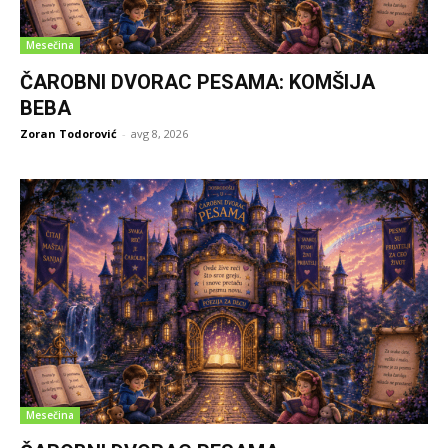
Mesečina
ČAROBNI DVORAC PESAMA: KOMŠIJA
BEBA
Zoran Todorović
-
avg 8, 2026
Mesečina