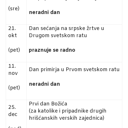
(sre)
neradni dan
21.
Dan sećanja na srpske žrtve u
okt
Drugom svetskom ratu
(pet)
praznuje se radno
11.
Dan primirja u Prvom svetskom ratu
nov
neradni dan
(pet)
Prvi dan Božića
25.
(za katolike i pripadnike drugih
dec
hrišćanskih verskih zajednica)