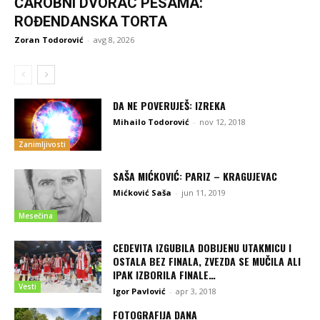
ČAROBNI DVORAC PESAMA:
ROĐENDANSKA TORTA
Zoran Todorović
-
avg 8, 2026
DA NE POVERUJEŠ: IZREKA
Mihailo Todorović
-
nov 12, 2018
Zanimljivosti
SAŠA MIĆKOVIĆ: PARIZ – KRAGUJEVAC
Mićković Saša
-
jun 11, 2019
Mesečina
CEDEVITA IZGUBILA DOBIJENU UTAKMICU I
OSTALA BEZ FINALA, ZVEZDA SE MUČILA ALI
IPAK IZBORILA FINALE…
Vesti
Igor Pavlović
-
apr 3, 2018
FOTOGRAFIJA DANA