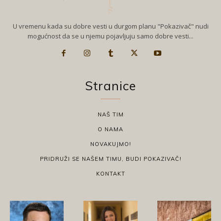
U vremenu kada su dobre vesti u durgom planu "Pokazivač" nudi
mogućnost da se u njemu pojavljuju samo dobre vesti...
Stranice
NAŠ TIM
O NAMA
NOVAKUJMO!
PRIDRUŽI SE NAŠEM TIMU, BUDI POKAZIVAČ!
KONTAKT