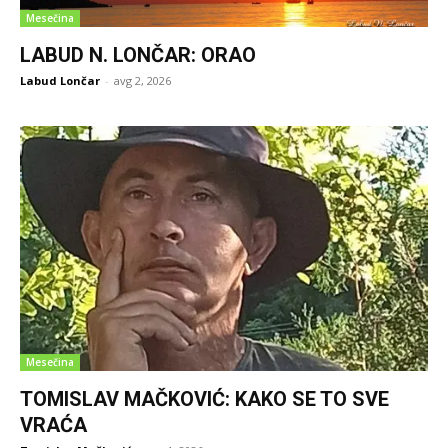
Mesečina
LABUD N. LONČAR: ORAO
Labud Lončar
-
avg 2, 2026
Mesečina
TOMISLAV MAČKOVIĆ: KAKO SE TO SVE
VRAĆA