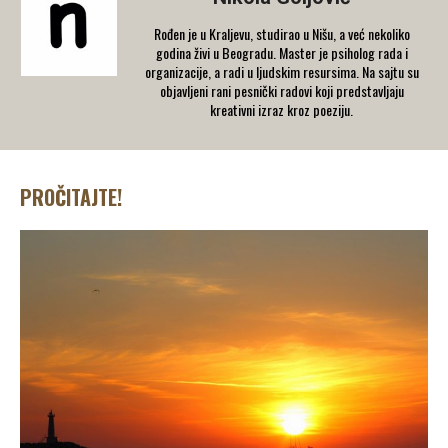
Rođen je u Kraljevu, studirao u Nišu, a već nekoliko
godina živi u Beogradu. Master je psiholog rada i
organizacije, a radi u ljudskim resursima. Na sajtu su
objavljeni rani pesnički radovi koji predstavljaju
kreativni izraz kroz poeziju.
PROČITAJTE!