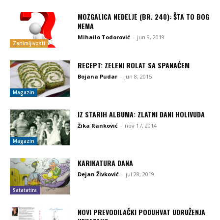
MOZGALICA NEDELJE (BR. 240): ŠTA TO BOG
NEMA
Mihailo Todorović
-
jun 9, 2019
Zanimljivosti
RECEPT: ZELENI ROLAT SA SPANAĆEM
Bojana Pudar
-
jun 8, 2015
Magazin
IZ STARIH ALBUMA: ZLATNI DANI HOLIVUDA
Žika Ranković
-
nov 17, 2014
Magazin
KARIKATURA DANA
Dejan Živković
-
jul 28, 2019
Satatatira
NOVI PREVODILAČKI PODUHVAT UDRUŽENJA