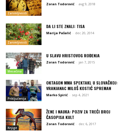
Zoran Todorović
-
avg 9, 2018
Zanimljivosti
DA LI STE ZNALI: TISA
Marija Pašalić
-
dec 20, 2014
Zanimljivosti
U SLAVU HRISTOVOG ROĐENJA
Zoran Todorović
-
jan 7, 2015
Mesečina
OKTAGON MMA SPEKTAKL U SLOVAČKOJ:
VRANJANAC MILOŠ KOSTIĆ SPREMAN
Marko Spirić
-
sep 4, 2021
Priključenija
ŽENE I NAUKA: POZIV ZA TREĆI BROJ
ČASOPISA KULT
Zoran Todorović
-
dec 6, 2017
Knjige