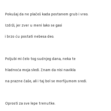
Pokušaj da ne plačeš kada postanem grub i vreo.
Izdrži, jer zver u meni lako se gasi
i brzo ću postati nebesa deo.
Poljubi mi čelo tog sudnjeg dana, neka te
hladnoća moja sledi. Znam da nisi navikla
na prazne čaše, ali i taj bol se morfijumom sredi.
Oprosti za sve lepe trenutke.