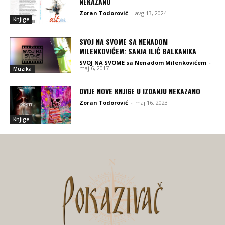
NEKAZANO
Zoran Todorović
-
avg 13, 2024
Knjige
SVOJ NA SVOME SA NENADOM
MILENKOVIĆEM: SANJA ILIĆ BALKANIKA
SVOJ NA SVOME sa Nenadom Milenkovićem
-
maj 6, 2017
Muzika
DVIJE NOVE KNJIGE U IZDANJU NEKAZANO
Zoran Todorović
-
maj 16, 2023
Knjige