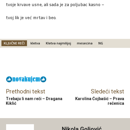
tvoje krvave usne, ali sada je za poljubac kasno –
tvoj lik je već mrtav i beo.
KLJUČNE REČI
kletva
Kletva najmilijoj
mesecina
NG
Facebook
X
Email
Prethodni tekst
Sledeći tekst
Trebaju li nam reči – Dragana
Karolina Ćojbašić – Prava
Kiklić
rečenica
Nikola Goljović