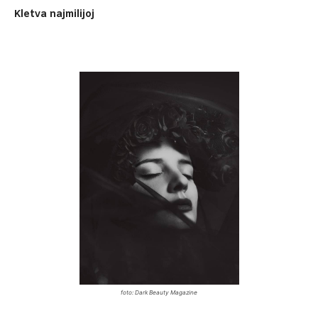
Kletva najmilijoj
foto:
Dark Beauty Magazine