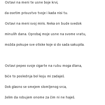
Ostavi na meni te usne boje krvi,
da osetim prisustvo tvoje i kada nisi tu.
Ostavi na meni svoj miris. Neka on bude svedok
minulih dana. Oprobaj moje usne na svome vratu,
možda pokupe sve otiske koje si do sada sakupila.
Ostavi pepeo svoje cigarte na rubu moga dlana,
biće to poslednja bol koju mi zadaješ.
Dok glasno se smejem slomljenog srca,
želim da robujem onome za čim ni ne haješ.