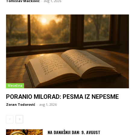
Tomislav Mačković
-
avg 1, 2026
Mesečina
PORANIO MILORAD: PESMA IZ NEPESME
Zoran Todorović
-
avg 1, 2026
NA DANAŠNJI DAN: 9. AVGUST