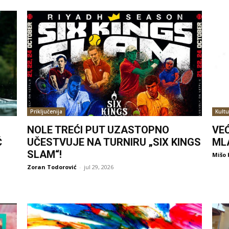
Priključenija
Kultu
NOLE TREĆI PUT UZASTOPNO
VE
Ć
UČESTVUJE NA TURNIRU „SIX KINGS
ML
SLAM“!
Mišo 
Zoran Todorović
-
jul 29, 2026