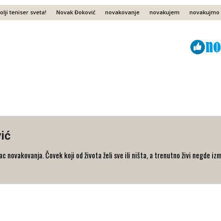
olji teniser sveta!
Novak Đoković
novakovanje
novakujem
novakujmo
Viber
ReddIt
ić
 novakovanja. Čovek koji od života želi sve ili ništa, a trenutno živi negde iz