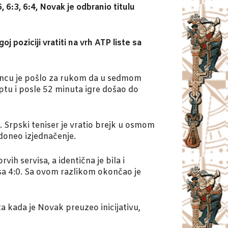
6:3, 6:4, Novak je odbranio titulu
 poziciji vratiti na vrh ATP liste sa
jancu je pošlo za rukom da u sedmom
optu i posle 52 minuta igre došao do
u. Srpski teniser je vratio brejk u osmom
 doneo izjednačenje.
h servisa, a identična je bila i
o sa 4:0. Sa ovom razlikom okončao je
 kada je Novak preuzeo inicijativu,