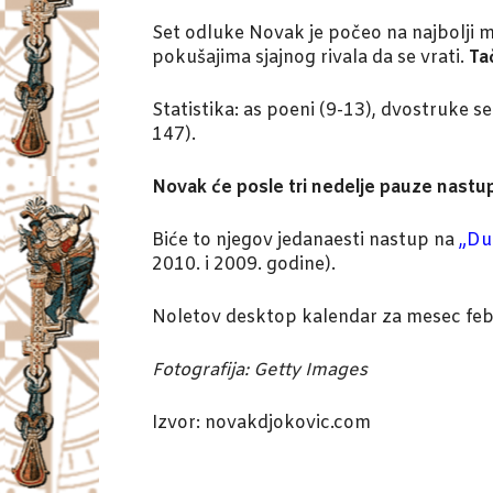
Set odluke Novak je počeo na najbolji 
pokušajima sjajnog rivala da se vrati.
Ta
Statistika: as poeni (9-13), dvostruke s
147).
Novak će posle tri nedelje pauze nastupit
Biće to njegov jedanaesti nastup na
„Du
2010. i 2009. godine).
Noletov desktop kalendar za mesec feb
Fotografija: Getty Images
Izvor: novakdjokovic.com