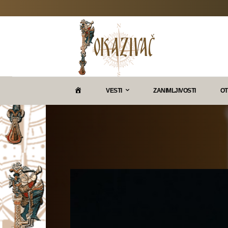
P
VESTI
ZANIMLJIVOSTI
OT
O
K
A
Z