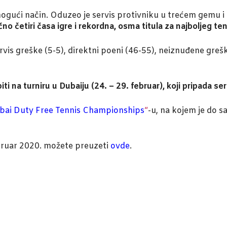
mogući način. Oduzeo je servis protivniku u trećem gemu 
čno četiri časa igre i rekordna, osma titula za najboljeg t
ervis greške (5-5), direktni poeni (46-55), neiznuđene gre
i na turniru u Dubaiju (24. – 29. februar), koji pripada seri
bai Duty Free Tennis Championships
“
-u, na kojem je do sa
ruar 2020. možete preuzeti
ovde
.