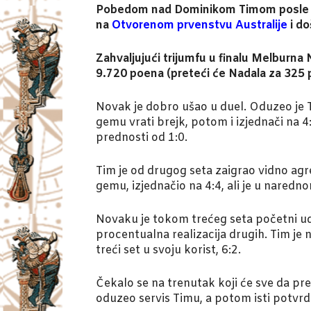
Pobedom nad Dominikom Timom posle dram
na
Otvorenom prvenstvu Australije
i do
Zahvaljujući trijumfu u finalu Melburna 
9.720 poena (preteći će Nadala za 325 
Novak je dobro ušao u duel. Oduzeo je 
gemu vrati brejk, potom i izjednači na 4
prednosti od 1:0.
Tim je od drugog seta zaigrao vidno agre
gemu, izjednačio na 4:4, ali je u naredn
Novaku je tokom trećeg seta početni uda
procentualna realizacija drugih. Tim je 
treći set u svoju korist, 6:2.
Čekalo se na trenutak koji će sve da pr
oduzeo servis Timu, a potom isti potvrdi