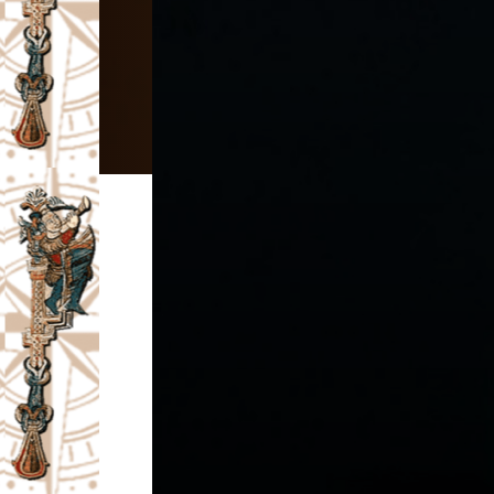
I
V
A
Č