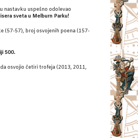
i u nastavku uspešno odolevao
enisera sveta u Melburn Parku!
ške (57-57), broj osvojenih poena (157-
ji 500.
da osvojio četiri trofeja (2013, 2011,