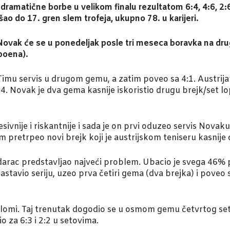
atične borbe u velikom finalu rezultatom 6:4, 4:6, 2:6, 
šao do 17. gren slem trofeja, ukupno 78. u karijeri.
Novak će se u ponedeljak posle tri meseca boravka na drugoj
poena).
Timu servis u drugom gemu, a zatim poveo sa 4:1. Austri
:4. Novak je dva gema kasnije iskoristio drugu brejk/set l
sivnije i riskantnije i sada je on prvi oduzeo servis Novak
om pretrpeo novi brejk koji je austrijskom teniseru kasnije
rac predstavljao najveći problem. Ubacio je svega 46% prvi
nastavio seriju, uzeo prva četiri gema (dva brejka) i pove
elomi. Taj trenutak dogodio se u osmom gemu četvrtog seta
o za 6:3 i 2:2 u setovima.