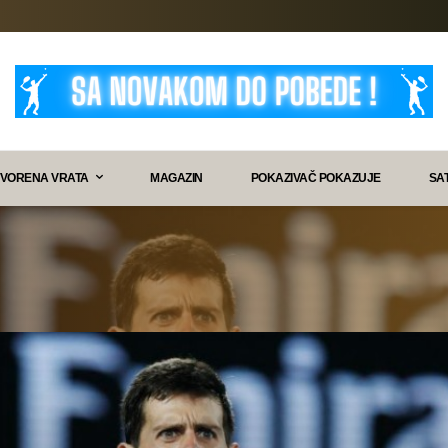
VORENA VRATA
MAGAZIN
POKAZIVAČ POKAZUJE
SA