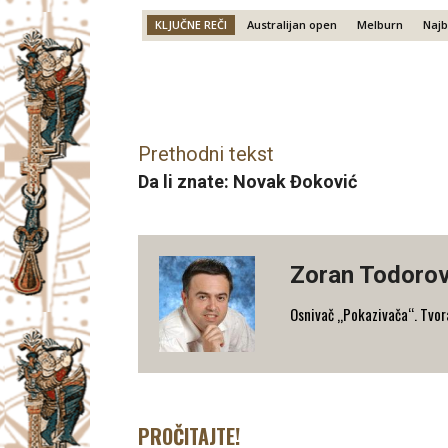
KLJUČNE REČI
Australijan open
Melburn
Najb
Facebook
X
Email
Prethodni tekst
Da li znate: Novak Đoković
Zoran Todorov
Osnivač „Pokazivača“. Tvorac
PROČITAJTE!