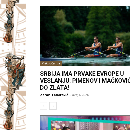
Priključenija
SRBIJA IMA PRVAKE EVROPE U
VESLANJU: PIMENOV I MAČKOVI
DO ZLATA!
Zoran Todorović
-
avg 1, 2026