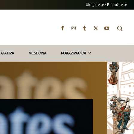
Ulogujte se / Pridružite se
TATATIRA
MESEČINA
POKAZIVAČICA