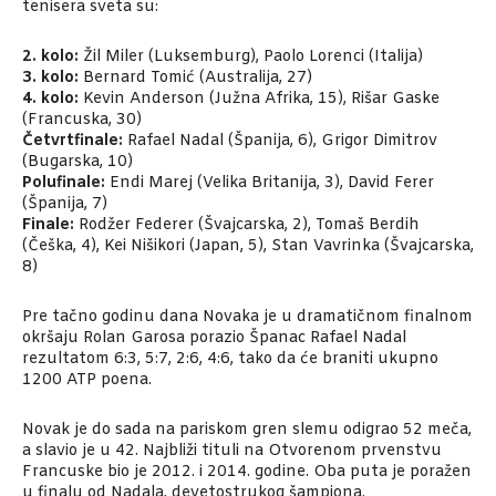
tenisera sveta su:
2. kolo:
Žil Miler (Luksemburg), Paolo Lorenci (Italija)
3. kolo:
Bernard Tomić (Australija, 27)
4. kolo:
Kevin Anderson (Južna Afrika, 15), Rišar Gaske
(Francuska, 30)
Četvrtfinale:
Rafael Nadal (Španija, 6), Grigor Dimitrov
(Bugarska, 10)
Polufinale:
Endi Marej (Velika Britanija, 3), David Ferer
(Španija, 7)
Finale:
Rodžer Federer (Švajcarska, 2), Tomaš Berdih
(Češka, 4), Kei Nišikori (Japan, 5), Stan Vavrinka (Švajcarska,
8)
Pre tačno godinu dana Novaka je u dramatičnom finalnom
okršaju Rolan Garosa porazio Španac Rafael Nadal
rezultatom 6:3, 5:7, 2:6, 4:6, tako da će braniti ukupno
1200 ATP poena.
Novak je do sada na pariskom gren slemu odigrao 52 meča,
a slavio je u 42. Najbliži tituli na Otvorenom prvenstvu
Francuske bio je 2012. i 2014. godine. Oba puta je poražen
u finalu od Nadala, devetostrukog šampiona.