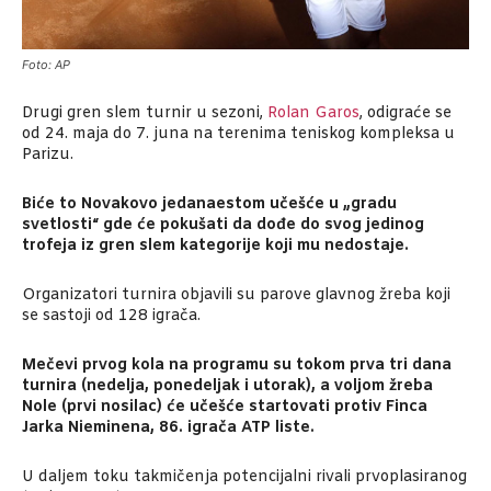
Foto: AP
Drugi gren slem turnir u sezoni,
Rolan Garos
, odigraće se
od 24. maja do 7. juna na terenima teniskog kompleksa u
Parizu.
Biće to Novakovo jedanaestom učešće u „gradu
svetlosti“ gde će pokušati da dođe do svog jedinog
trofeja iz gren slem kategorije koji mu nedostaje.
Organizatori turnira objavili su parove glavnog žreba koji
se sastoji od 128 igrača.
Mečevi prvog kola na programu su tokom prva tri dana
turnira (nedelja, ponedeljak i utorak), a voljom žreba
Nole (prvi nosilac) će učešće startovati protiv Finca
Jarka Nieminena, 86. igrača ATP liste.
U daljem toku takmičenja potencijalni rivali prvoplasiranog