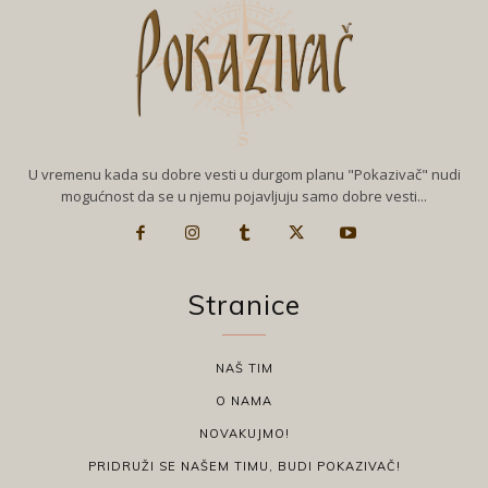
U vremenu kada su dobre vesti u durgom planu "Pokazivač" nudi
mogućnost da se u njemu pojavljuju samo dobre vesti...
Stranice
NAŠ TIM
O NAMA
NOVAKUJMO!
PRIDRUŽI SE NAŠEM TIMU, BUDI POKAZIVAČ!