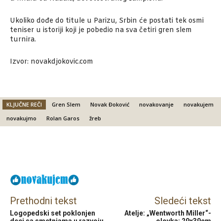
Ukoliko dođe do titule u Parizu, Srbin će postati tek osmi
teniser u istoriji koji je pobedio na sva četiri gren slem
turnira.
Izvor: novakdjokovic.com
KLJUČNE REČI
Gren Slem
Novak Đoković
novakovanje
novakujem
novakujmo
Rolan Garos
žreb
Facebook
X
Email
Prethodni tekst
Sledeći tekst
Logopedski set poklonjen
Atelje: „Wentworth Miller“-
deci sa smetnjama u razvoju
olovka; 29x39cm