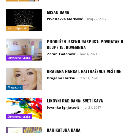
MISAO DANA
Prvoslavka Marković
-
maj 22, 2017
Zanimljivosti
PRODUŽEN JESENJI RASPUST: POVRATAK U
KLUPE 15. NOVEMBRA
Zoran Todorović
-
nov 4, 2021
Otvorena vrata
DRAGANA HARKAI: NAJTRAŽENIJE VEŠTINE
Dragana Harkai
-
feb 11, 2020
Magazin
LIKOVNI RAD DANA: SVETI SAVA
Jovanka Ignjatović
-
jul 21, 2017
Otvorena vrata
KARIKATURA DANA