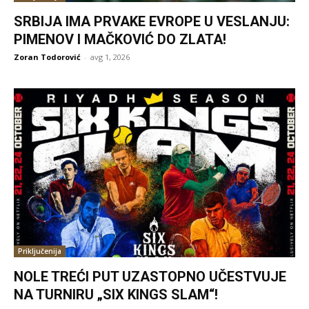
SRBIJA IMA PRVAKE EVROPE U VESLANJU:
PIMENOV I MAČKOVIĆ DO ZLATA!
Zoran Todorović
-
avg 1, 2026
Priključenija
NOLE TREĆI PUT UZASTOPNO UČESTVUJE
NA TURNIRU „SIX KINGS SLAM“!