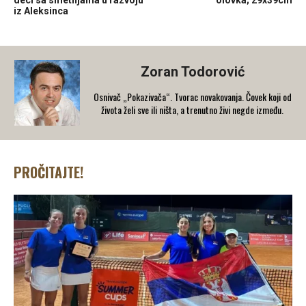
iz Aleksinca
Zoran Todorović
Osnivač „Pokazivača“. Tvorac novakovanja. Čovek koji od
života želi sve ili ništa, a trenutno živi negde između.
PROČITAJTE!