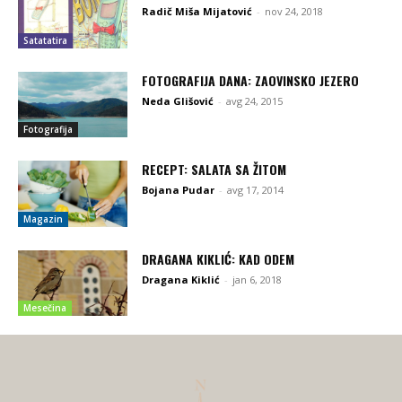
Radič Miša Mijatović
-
nov 24, 2018
Satatatira
FOTOGRAFIJA DANA: ZAOVINSKO JEZERO
Neda Glišović
-
avg 24, 2015
Fotografija
RECEPT: SALATA SA ŽITOM
Bojana Pudar
-
avg 17, 2014
Magazin
DRAGANA KIKLIĆ: KAD ODEM
Dragana Kiklić
-
jan 6, 2018
Mesečina