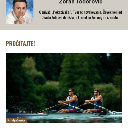
Zoran Todorović
Osnivač „Pokazivača“. Tvorac novakovanja. Čovek koji od
života želi sve ili ništa, a trenutno živi negde između.
PROČITAJTE!
Priključenija