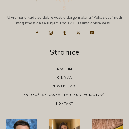
U vremenu kada su dobre vesti u durgom planu "Pokazivač" nudi
mogućnost da se u njemu pojavljuju samo dobre vesti...
Stranice
NAŠ TIM
O NAMA
NOVAKUJMO!
PRIDRUŽI SE NAŠEM TIMU, BUDI POKAZIVAČ!
KONTAKT