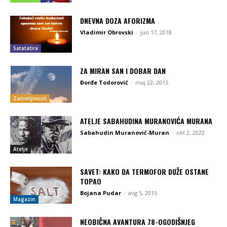
DNEVNA DOZA AFORIZMA
Vladimir Obrovski
-
jun 17, 2018
Satatatira
ZA MIRAN SAN I DOBAR DAN
Đorđe Todorović
-
maj 22, 2015
Zanimljivosti
ATELJE SABAHUDINA MURANOVIĆA MURANA
Sabahudin Muranović-Muran
-
okt 2, 2022
Atelje
SAVET: KAKO DA TERMOFOR DUŽE OSTANE
TOPAO
Bojana Pudar
-
avg 5, 2015
Magazin
NEOBIČNA AVANTURA 78-OGODIŠNJEG