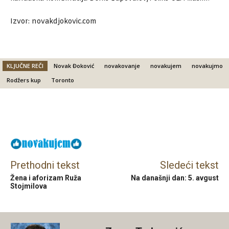
Izvor: novakdjokovic.com
KLJUČNE REČI
Novak Đoković
novakovanje
novakujem
novakujmo
Rodžers kup
Toronto
Facebook
X
Email
Prethodni tekst
Sledeći tekst
Žena i aforizam Ruža
Na današnji dan: 5. avgust
Stojmilova