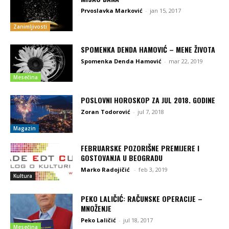
Prvoslavka Marković
-
jan 15, 2017
Zanimljivosti
SPOMENKA DENDA HAMOVIĆ – MENE ŽIVOTA
Spomenka Denda Hamović
-
mar 22, 2019
Mesečina
POSLOVNI HOROSKOP ZA JUL 2018. GODINE
Zoran Todorović
-
jul 7, 2018
Magazin
FEBRUARSKE POZORIŠNE PREMIJERE I
GOSTOVANJA U BEOGRADU
Marko Radojičić
-
feb 3, 2019
Kultura
PEKO LALIČIĆ: RAČUNSKE OPERACIJE –
MNOŽENJE
Peko Laličić
-
jul 18, 2017
Mesečina