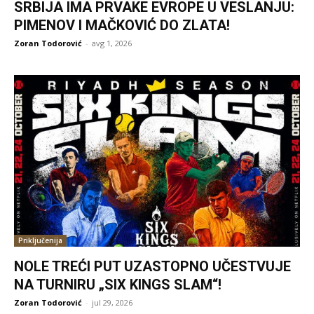
SRBIJA IMA PRVAKE EVROPE U VESLANJU:
PIMENOV I MAČKOVIĆ DO ZLATA!
Zoran Todorović
-
avg 1, 2026
Priključenija
NOLE TREĆI PUT UZASTOPNO UČESTVUJE
NA TURNIRU „SIX KINGS SLAM“!
Zoran Todorović
-
jul 29, 2026