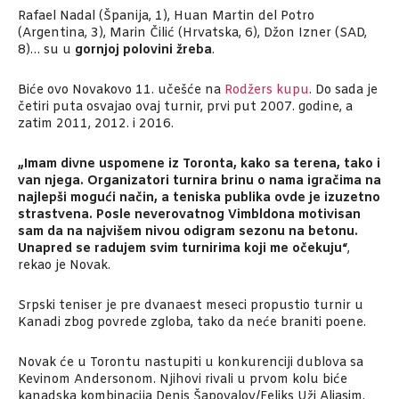
Rafael Nadal (Španija, 1), Huan Martin del Potro
(Argentina, 3), Marin Čilić (Hrvatska, 6), Džon Izner (SAD,
8)… su u
gornjoj polovini žreba
.
Biće ovo Novakovo 11. učešće na
Rodžers kupu
. Do sada je
četiri puta osvajao ovaj turnir, prvi put 2007. godine, a
zatim 2011, 2012. i 2016.
„Imam divne uspomene iz Toronta, kako sa terena, tako i
van njega. Organizatori turnira brinu o nama igračima na
najlepši mogući način, a teniska publika ovde je izuzetno
strastvena. Posle neverovatnog Vimbldona motivisan
sam da na najvišem nivou odigram sezonu na betonu.
Unapred se radujem svim turnirima koji me očekuju“
,
rekao je Novak.
Srpski teniser je pre dvanaest meseci propustio turnir u
Kanadi zbog povrede zgloba, tako da neće braniti poene.
Novak će u Torontu nastupiti u konkurenciji dublova sa
Kevinom Andersonom. Njihovi rivali u prvom kolu biće
kanadska kombinacija Denis Šapovalov/Feliks Uži Aliasim.