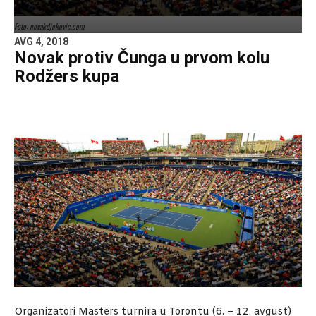
Foto: novakdjokovic.com
AVG 4, 2018
Novak protiv Čunga u prvom kolu
Rodžers kupa
Organizatori Masters turnira u Torontu (6. – 12. avgust)