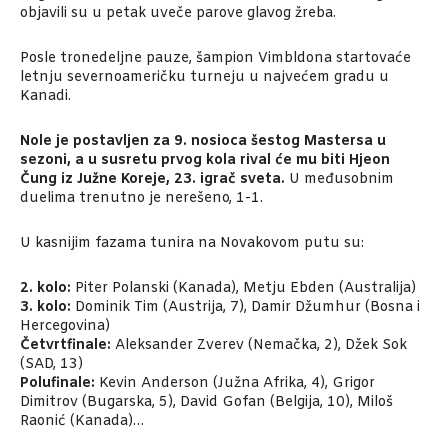
objavili su u petak uveče parove glavog žreba.
Posle tronedeljne pauze, šampion Vimbldona startovaće
letnju severnoameričku turneju u najvećem gradu u
Kanadi.
Nole je postavljen za 9. nosioca šestog Mastersa u
sezoni, a u susretu prvog kola rival će mu biti Hjeon
Čung iz Južne Koreje, 23. igrač sveta.
U međusobnim
duelima trenutno je nerešeno, 1-1.
U kasnijim fazama tunira na Novakovom putu su:
2. kolo:
Piter Polanski (Kanada), Metju Ebden (Australija)
3. kolo:
Dominik Tim (Austrija, 7), Damir Džumhur (Bosna i
Hercegovina)
Četvrtfinale:
Aleksander Zverev (Nemačka, 2), Džek Sok
(SAD, 13)
Polufinale:
Kevin Anderson (Južna Afrika, 4), Grigor
Dimitrov (Bugarska, 5), David Gofan (Belgija, 10), Miloš
Raonić (Kanada)…