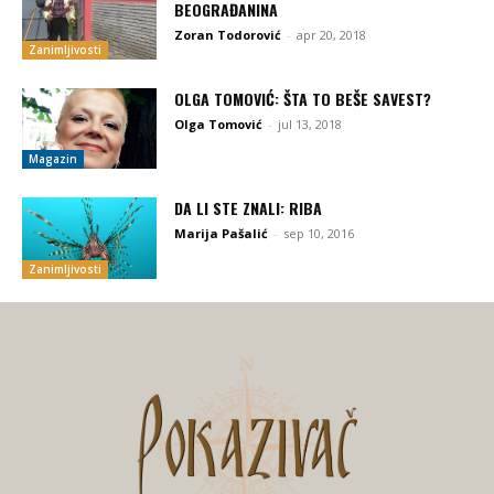
BEOGRAĐANINA
Zoran Todorović
-
apr 20, 2018
Zanimljivosti
OLGA TOMOVIĆ: ŠTA TO BEŠE SAVEST?
Olga Tomović
-
jul 13, 2018
Magazin
DA LI STE ZNALI: RIBA
Marija Pašalić
-
sep 10, 2016
Zanimljivosti