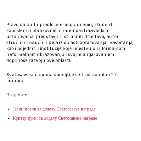
Pravo da budu predloženi imaju učenici, studenti,
zaposleni u obrazovnim i naučno-istraživačkim
ustanovama, predstavnici stručnih društava, autori
stručnih i naučnih dela iz oblasti obrazovanja i vaspitanja,
kao i pojedinci i institucije koje učestvuju u formalnom i
neformalnom obrazovanju i svojim angažovanjem
doprinose razvoju ove oblasti.
Svetosavska nagrada dodeljuje se tradicionalno 27.
januara.
Преузмите:
Јавни позив за доделу Светосавске награда
Критеријуми за доделу Светосавске награде