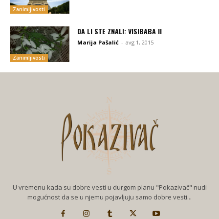
Zanimljivosti
DA LI STE ZNALI: VISIBABA II
Marija Pašalić
-
avg 1, 2015
Zanimljivosti
U vremenu kada su dobre vesti u durgom planu "Pokazivač" nudi
mogućnost da se u njemu pojavljuju samo dobre vesti...