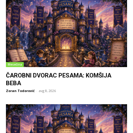
Mesečina
ČAROBNI DVORAC PESAMA: KOMŠIJA
BEBA
Zoran Todorović
-
avg 8, 2026