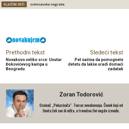
KLJUČNE REČI
svetosavska nagrada
Facebook
X
Email
Prethodni tekst
Sledeći tekst
Novakovo veliko srce: Unutar
Pet načina da pomognete
Đokovićevog kampa u
detetu da lakše uradi domaći
Beogradu
zadatak
Zoran Todorović
Osnivač „Pokazivača“. Tvorac novakovanja. Čovek koji od
života želi sve ili ništa, a trenutno živi negde između.