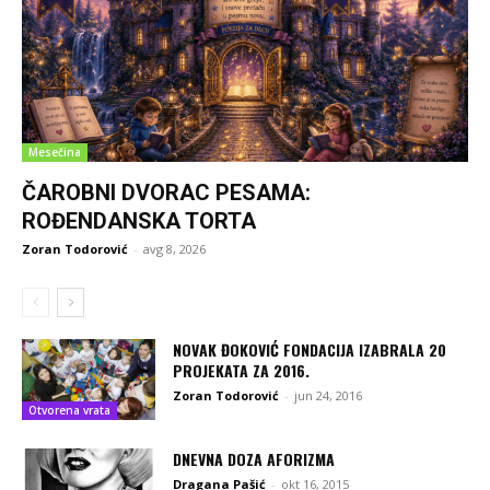
Mesečina
ČAROBNI DVORAC PESAMA:
ROĐENDANSKA TORTA
Zoran Todorović
-
avg 8, 2026
NOVAK ĐOKOVIĆ FONDACIJA IZABRALA 20
PROJEKATA ZA 2016.
Zoran Todorović
-
jun 24, 2016
Otvorena vrata
DNEVNA DOZA AFORIZMA
Dragana Pašić
-
okt 16, 2015