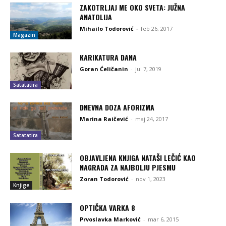
ZAKOTRLJAJ ME OKO SVETA: JUŽNA
ANATOLIJA
Mihailo Todorović
-
feb 26, 2017
Magazin
KARIKATURA DANA
Goran Ćeličanin
-
jul 7, 2019
Satatatira
DNEVNA DOZA AFORIZMA
Marina Raičević
-
maj 24, 2017
Satatatira
OBJAVLJENA KNJIGA NATAŠI LEČIĆ KAO
NAGRADA ZA NAJBOLJU PJESMU
Zoran Todorović
-
nov 1, 2023
Knjige
OPTIČKA VARKA 8
Prvoslavka Marković
-
mar 6, 2015