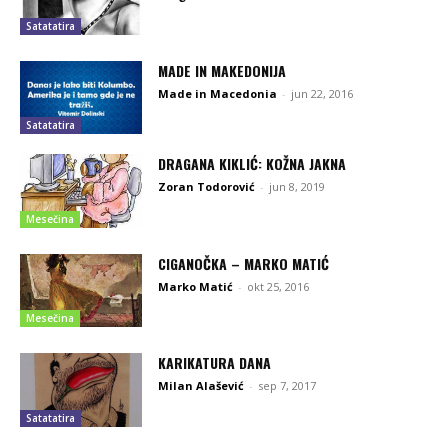
Satatatira
MADE IN MAKEDONIJA
Made in Macedonia
-
jun 22, 2016
Satatatira
DRAGANA KIKLIĆ: KOŽNA JAKNA
Zoran Todorović
-
jun 8, 2019
Mesečina
CIGANOČKA – MARKO MATIĆ
Marko Matić
-
okt 25, 2016
Mesečina
KARIKATURA DANA
Milan Alašević
-
sep 7, 2017
Satatatira