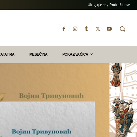
Ulogujte se / Pridružite se
TATATIRA
MESEČINA
POKAZIVAČICA