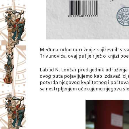
Međunarodno udruženje književnih stvar
Trivunovića, ovaj put je riječ o knjizi p
Labud N. Lončar predsjednik udruženja „
ovog puta pojavljujemo kao izdavači cij
potvrda njegovog kvalitetnog i poštov
sa nestrpljenjem očekujemo njegovu sle