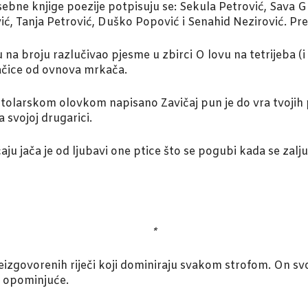
ne knjige poezije potpisuju se: Sekula Petrović, Sava G
ć, Tanja Petrović, Duško Popović i Senahid Nezirović. Pre
 na broju razlučivao pjesme u zbirci O lovu na tetrijeba (i 
ačice od ovnova mrkača.
olarskom olovkom napisano Zavičaj pun je do vra tvojih pj
 svojoj drugarici.
aju jača je od ljubavi one ptice što se pogubi kada se zalj
*
izgovorenih riječi koji dominiraju svakom strofom. On svoj
i opominjuće.