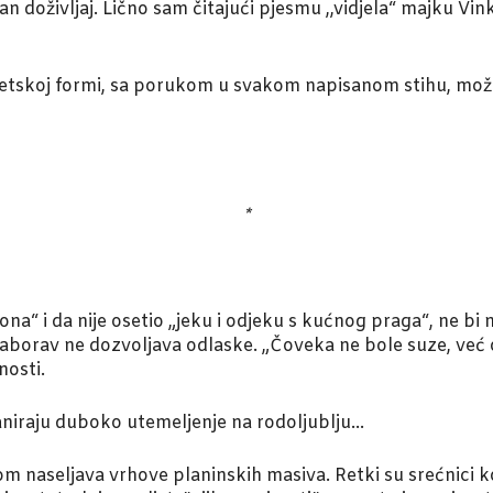
n doživljaj. Lično sam čitajući pjesmu ,,vidjela“ majku Vin
 poetskoj formi, sa porukom u svakom napisanom stihu, mo
*
na“ i da nije osetio „jeku i odjeku s kućnog praga“, ne bi 
aborav ne dozvoljava odlaske. „Čoveka ne bole suze, već 
nosti.
aniraju duboko utemeljenje na rodoljublju…
om naseljava vrhove planinskih masiva. Retki su srećnici koji