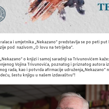
alaca i umjetnika „Nekazano“ predstavlja se po peti put 
oezije pod nazivom „O lovu na tetrijeba“.
Nekazano“ o knjizi i samoj saradnji sa Trivunovićem kaže:
enjenog Vojina Trivunovića, poznatog i priznatog autora i
anog rada, kao i potvrda afirmacije udruženja„Nekazano“
deću, šestu knjigu u našem izdavaštvu“!