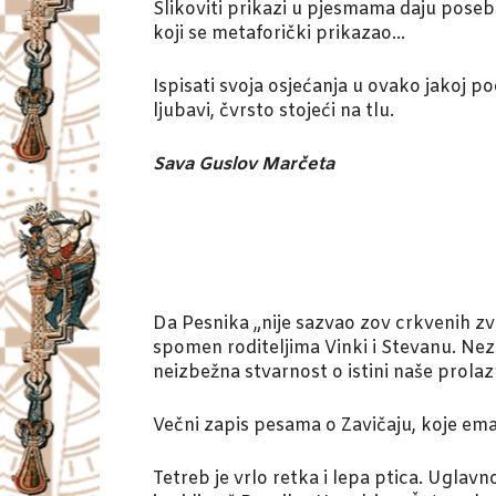
Slikoviti prikazi u pjesmama daju poseba
koji se metaforički prikazao…
Ispisati svoja osjećanja u ovako jakoj
ljubavi, čvrsto stojeći na tlu.
Sava Guslov Marčeta
Da Pesnika „nije sazvao zov crkvenih zvo
spomen roditeljima Vinki i Stevanu. Nez
neizbežna stvarnost o istini naše prolaz
Večni zapis pesama o Zavičaju, koje em
Tetreb je vrlo retka i lepa ptica. Uglavn