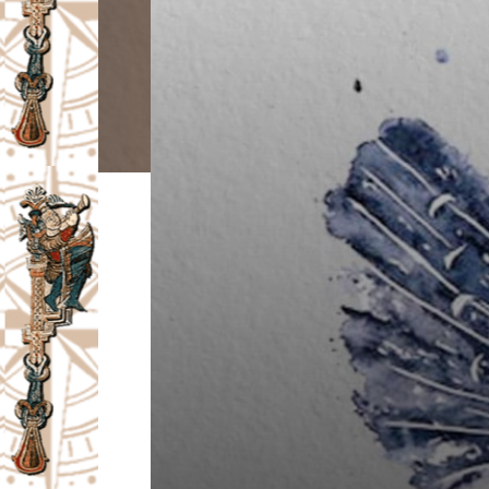
I
V
A
Č