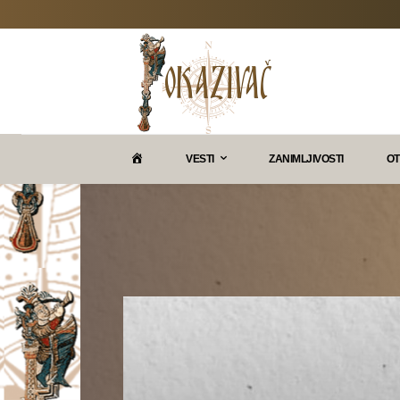
P
VESTI
ZANIMLJIVOSTI
OT
O
K
A
Z