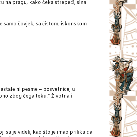
ku na pragu, kako čeka strepeći, sina
že samo čovjek, sa čistom, iskonskom
nastale ni pesme – posvetnice, u
ono zbog čega teku.“ Životna i
 su je videli, kao što je imao priliku da