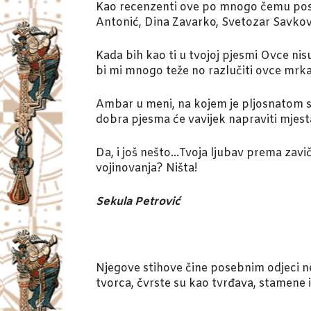
Kao recenzenti ove po mnogo čemu poseb
Antonić, Dina Zavarko, Svetozar Savkovi
Kada bih kao ti u tvojoj pjesmi Ovce nisu
bi mi mnogo teže no razlučiti ovce mrk
Ambar u meni, na kojem je pljosnatom st
dobra pjesma će vavijek napraviti mjesta
Da, i još nešto…Tvoja ljubav prema zavič
vojinovanja? Ništa!
Sekula Petrović
Njegove stihove čine posebnim odjeci ne
tvorca, čvrste su kao tvrđava, stamene 