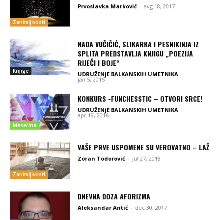
Prvoslavka Marković
-
avg 18, 2017
Zanimljivosti
NADA VUČIČIĆ, SLIKARKA I PESNIKINJA IZ
SPLITA PREDSTAVLJA KNJIGU „POEZIJA
RIJEČI I BOJE“
Knjige
UDRUŽENjE BALKANSKIH UMETNIKA
-
jan 5, 2015
KONKURS -FUNCHESSTIC – OTVORI SRCE!
UDRUŽENjE BALKANSKIH UMETNIKA
-
apr 19, 2016
Mesečina
VAŠE PRVE USPOMENE SU VEROVATNO – LAŽ
Zoran Todorović
-
jul 27, 2018
Zanimljivosti
DNEVNA DOZA AFORIZMA
Aleksandar Antić
-
dec 30, 2017