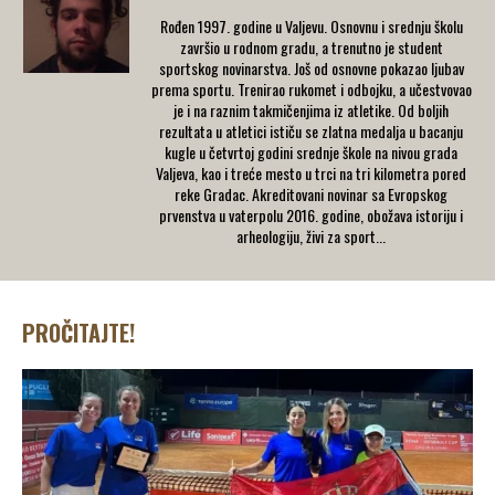
Rođen 1997. godine u Valjevu. Osnovnu i srednju školu
završio u rodnom gradu, a trenutno je student
sportskog novinarstva. Još od osnovne pokazao ljubav
prema sportu. Trenirao rukomet i odbojku, a učestvovao
je i na raznim takmičenjima iz atletike. Od boljih
rezultata u atletici ističu se zlatna medalja u bacanju
kugle u četvrtoj godini srednje škole na nivou grada
Valjeva, kao i treće mesto u trci na tri kilometra pored
reke Gradac. Akreditovani novinar sa Evropskog
prvenstva u vaterpolu 2016. godine, obožava istoriju i
arheologiju, živi za sport...
PROČITAJTE!