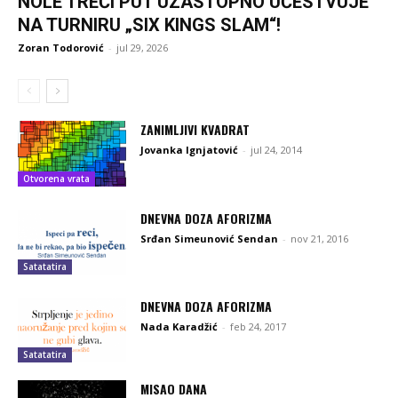
NOLE TREĆI PUT UZASTOPNO UČESTVUJE
NA TURNIRU „SIX KINGS SLAM“!
Zoran Todorović
-
jul 29, 2026
ZANIMLJIVI KVADRAT
Jovanka Ignjatović
-
jul 24, 2014
Otvorena vrata
DNEVNA DOZA AFORIZMA
Srđan Simeunović Sendan
-
nov 21, 2016
Satatatira
DNEVNA DOZA AFORIZMA
Nada Karadžić
-
feb 24, 2017
Satatatira
MISAO DANA