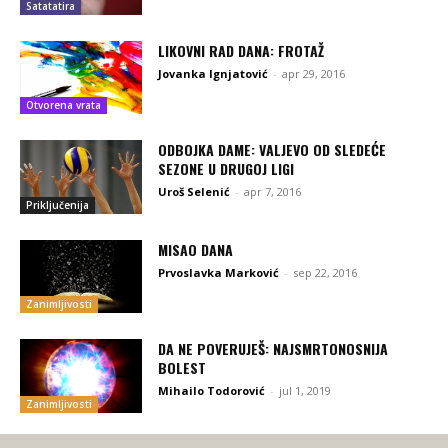
Satatatira
LIKOVNI RAD DANA: FROTAŽ
Jovanka Ignjatović
-
apr 29, 2016
Otvorena vrata
ODBOJKA DAME: VALJEVO OD SLEDEĆE
SEZONE U DRUGOJ LIGI
Uroš Selenić
-
apr 7, 2016
Priključenija
MISAO DANA
Prvoslavka Marković
-
sep 22, 2016
Zanimljivosti
DA NE POVERUJEŠ: NAJSMRTONOSNIJA
BOLEST
Mihailo Todorović
-
jul 1, 2019
Zanimljivosti