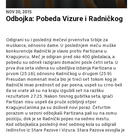
NOV 30, 2015
Odbojka: Pobeda Vizure i Radničkog
Odigrani su i poslednji mečevi prvenstva Srbije za
muškarce, odnosno dame. U poslednjem meču muške
konkurencije Radnički je slavio protiv Partizana u
Kragujevcu. Meč je odigran pred oko 400 gledalaca, a
pobedu su odneli razigrani domaćini posle četri seta. U
prva dva seta viđena su ubedljiva izdanja Partizana u
prvom (25:16), odnosno Radničkog u drugom (25:9).
Presudan momenat meča bio je treći set tokom kog je
Radnički imao prednost od par poena, uspeli su crno-beli
da se vrate ali su na kraju izgubili set na razliku
rezultatom 27:25. Nakon tesnog gubitka seta, igrači
Partizan nisu uspeli da pruže ozbiljniji otpor
Kragujevčanima pa su doživeli novi poraz. Četvrtim
porazom u sezoni odbojkaši Partizana pali su na osmu
poziciju, dok je se Radnički popeo na sedmo mestu.
Kod odbojkašica poslednji meč sedmog kola su odigrali
Jedinstvo iz Stare Pazove i Vizura. Stara Pazova osvojila je