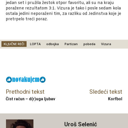
jedan set i pružila žestok otpor favoritu, ali su na kraju
poražene rezultatom 3:1. Vizura je tako i posle sedam kola
ostala jedini neporaženi tim, za razliku od Jedinstva koje je
pretrpelo treći poraz.
KLJUČNE REČI
LOPTA
odbojka
Partizan
pobeda
Vizura
Facebook
X
Email
Prethodni tekst
Sledeći tekst
Čist račun – d(r)uga ljubav
Korfbol
Uroš Selenić