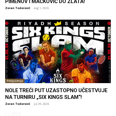
PIMENOV I MAČKOVIĆ DO ZLATA!
Zoran Todorović
-
avg 1, 2026
Priključenija
NOLE TREĆI PUT UZASTOPNO UČESTVUJE
NA TURNIRU „SIX KINGS SLAM“!
Zoran Todorović
-
jul 29, 2026