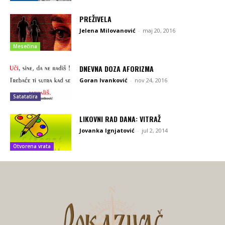
PREŽIVELA
Jelena Milovanović
-
maj 20, 2016
Mesečina
DNEVNA DOZA AFORIZMA
Goran Ivanković
-
nov 24, 2016
Satatatira
LIKOVNI RAD DANA: VITRAŽ
Jovanka Ignjatović
-
jul 2, 2014
Otvorena vrata