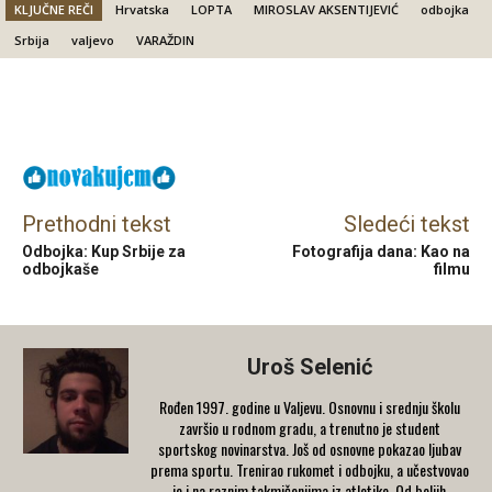
KLJUČNE REČI
Hrvatska
LOPTA
MIROSLAV AKSENTIJEVIĆ
odbojka
Srbija
valjevo
VARAŽDIN
Facebook
X
Email
Prethodni tekst
Sledeći tekst
Odbojka: Kup Srbije za
Fotografija dana: Kao na
odbojkaše
filmu
Uroš Selenić
Rođen 1997. godine u Valjevu. Osnovnu i srednju školu
završio u rodnom gradu, a trenutno je student
sportskog novinarstva. Još od osnovne pokazao ljubav
prema sportu. Trenirao rukomet i odbojku, a učestvovao
je i na raznim takmičenjima iz atletike. Od boljih