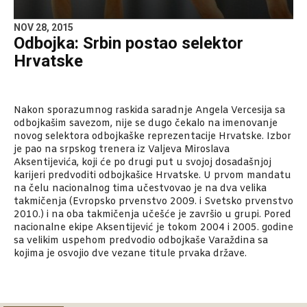
NOV 28, 2015
Odbojka: Srbin postao selektor
Hrvatske
Nakon sporazumnog raskida saradnje Angela Vercesija sa
odbojkašim savezom, nije se dugo čekalo na imenovanje
novog selektora odbojkaške reprezentacije Hrvatske. Izbor
je pao na srpskog trenera iz Valjeva Miroslava
Aksentijevića, koji će po drugi put u svojoj dosadašnjoj
karijeri predvoditi odbojkašice Hrvatske. U prvom mandatu
na čelu nacionalnog tima učestvovao je na dva velika
takmičenja (Evropsko prvenstvo 2009. i Svetsko prvenstvo
2010.) i na oba takmičenja učešće je završio u grupi. Pored
nacionalne ekipe Aksentijević je tokom 2004 i 2005. godine
sa velikim uspehom predvodio odbojkaše Varaždina sa
kojima je osvojio dve vezane titule prvaka države.