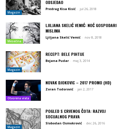
ODSJEDAO
Predrag Kisa Kisić
-
jul 26, 2018
Magazin
LJILJANA SKELIĆ VEMIĆ: NOĆ GOSPODARI
MISLIMA
Ljiljana Skelić Vemić
-
nov 8, 2018
Mesečina
RECEPT: BELE PIHTIJE
Bojana Pudar
-
maj 3, 2014
Magazin
NOVAK DJOKOVIC – 2017 PROMO (HD)
Zoran Todorović
-
jan 2, 2017
Otvorena vrata
POGLED S CRVENOG ČOTA: RAZVOJ
SOCIJALNOG PRAVA
Slobodan Osmokrović
-
dec 26, 2016
Magazin