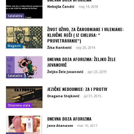
Nebojša Čandić
-
maj 14, 2018
Satatatira
ŽIVOT UŽIVO, ZA ČAROBNJAKE I VILENJAKE:
KLJUČNE REČI ( IZ CIKLUSA: “
PROVETRAVANJE“)
Magazin
Žika Ranković
-
sep 20, 2014
DNEVNA DOZA AFORIZMA: ŽELJKO ŽELE
JOVANOVIĆ
Željko Žele Jovanović
-
apr 23, 2019
Satatatira
JEZIČKE NEDOUMICE: ZA I PROTIV
Dragana Stojković
-
jul 31, 2015
Otvorena vrata
DNEVNA DOZA AFORIZMA
Jane Atanasov
-
mar 10, 2017