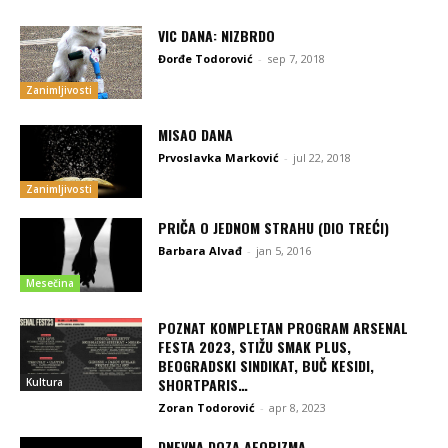
VIC DANA: NIZBRDO
Đorđe Todorović
-
sep 7, 2018
Zanimljivosti
MISAO DANA
Prvoslavka Marković
-
jul 22, 2018
Zanimljivosti
PRIČA O JEDNOM STRAHU (DIO TREĆI)
Barbara Alvađ
-
jan 5, 2016
Mesečina
POZNAT KOMPLETAN PROGRAM ARSENAL
FESTA 2023, STIŽU SMAK PLUS,
BEOGRADSKI SINDIKAT, BUČ KESIDI,
SHORTPARIS…
Kultura
Zoran Todorović
-
apr 8, 2023
DNEVNA DOZA AFORIZMA