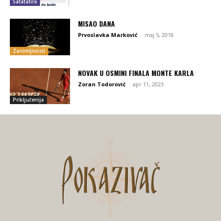
Satatatira
MISAO DANA
Prvoslavka Marković
-
maj 5, 2018
Zanimljivosti
NOVAK U OSMINI FINALA MONTE KARLA
Zoran Todorović
-
apr 11, 2023
Priključenija