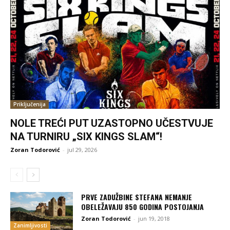
Priključenija
NOLE TREĆI PUT UZASTOPNO UČESTVUJE
NA TURNIRU „SIX KINGS SLAM“!
Zoran Todorović
-
jul 29, 2026
PRVE ZADUŽBINE STEFANA NEMANJE
OBELEŽAVAJU 850 GODINA POSTOJANJA
Zoran Todorović
-
jun 19, 2018
Zanimljivosti