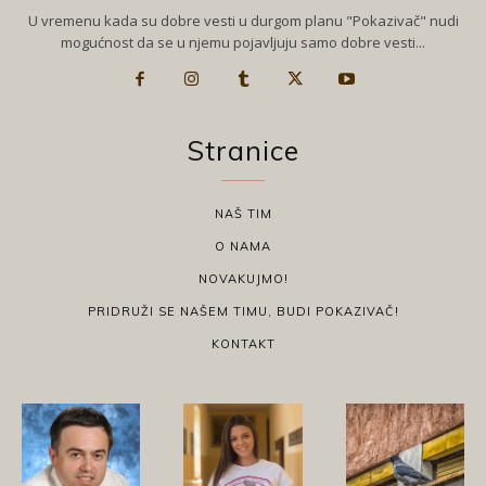
U vremenu kada su dobre vesti u durgom planu "Pokazivač" nudi
mogućnost da se u njemu pojavljuju samo dobre vesti...
Stranice
NAŠ TIM
O NAMA
NOVAKUJMO!
PRIDRUŽI SE NAŠEM TIMU, BUDI POKAZIVAČ!
KONTAKT