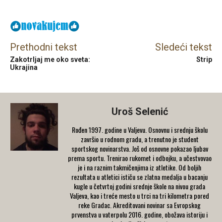
Prethodni tekst
Sledeći tekst
Zakotrljaj me oko sveta:
Strip
Ukrajina
Uroš Selenić
Rođen 1997. godine u Valjevu. Osnovnu i srednju školu
završio u rodnom gradu, a trenutno je student
sportskog novinarstva. Još od osnovne pokazao ljubav
prema sportu. Trenirao rukomet i odbojku, a učestvovao
je i na raznim takmičenjima iz atletike. Od boljih
rezultata u atletici ističu se zlatna medalja u bacanju
kugle u četvrtoj godini srednje škole na nivou grada
Valjeva, kao i treće mesto u trci na tri kilometra pored
reke Gradac. Akreditovani novinar sa Evropskog
prvenstva u vaterpolu 2016. godine, obožava istoriju i