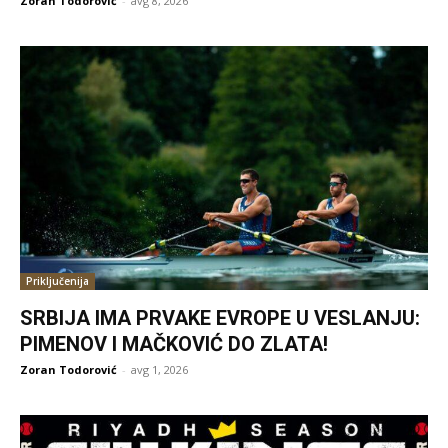
Zoran Todorović
-
avg 8, 2026
Priključenija
SRBIJA IMA PRVAKE EVROPE U VESLANJU:
PIMENOV I MAČKOVIĆ DO ZLATA!
Zoran Todorović
-
avg 1, 2026