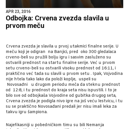
APR 23, 2016
Odbojka: Crvena zvezda slavila u
prvom meču
Crvena zvezda je slavila u prvoj utakmici finalne serije. U
meču koji je odigran na Banjici, pred oko 300 gledalaca
crveno-beli su pružili bolju igru i sasvim zasluženo su
ostvarili prednost na startu finalne serije. Već u prvom
setu crveno-beli su ostvarili visoku prednost od 16:11, i
praktično već tada su slavili u prvom setu . Ipak, Vojvodina
nije htela tako lako da položi koplje, uspeli su
Novosađni u drugom periodu meča da steknu prednost
od 12:8, i tu prednost do kraja seta nisu ispustili. I to je
bilo sve od odbojkaša Vojvodine od gubitka drugog seta,
Crvena zvezda je podigla nivo igre na još veću lestvicu, i tu
su se praktično Novosađani predali jer nisu imali leka za
takvu igru šampiona.
Najefikasniji u pobedničkom timu su bili Nemanja