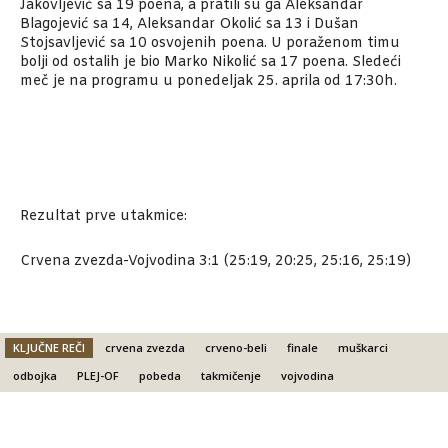
Jakovljević sa 19 poena, a pratili su ga Aleksandar
Blagojević sa 14, Aleksandar Okolić sa 13 i Dušan
Stojsavljević sa 10 osvojenih poena. U poraženom timu
bolji od ostalih je bio Marko Nikolić sa 17 poena. Sledeći
meč je na programu u ponedeljak 25. aprila od 17:30h.
Rezultat prve utakmice:
Crvena zvezda-Vojvodina 3:1 (25:19, 20:25, 25:16, 25:19)
KLJUČNE REČI
crvena zvezda
crveno-beli
finale
muškarci
odbojka
PLEJ-OF
pobeda
takmičenje
vojvodina
Facebook
X
Email