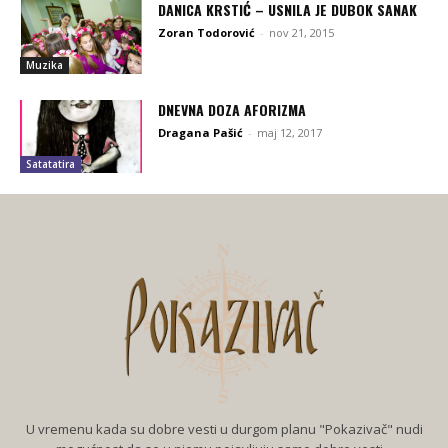
DANICA KRSTIĆ – USNILA JE DUBOK SANAK
Zoran Todorović
-
nov 21, 2015
Muzika
DNEVNA DOZA AFORIZMA
Dragana Pašić
-
maj 12, 2017
Satatatira
U vremenu kada su dobre vesti u durgom planu "Pokazivač" nudi