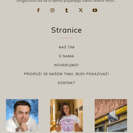
mogućnost da se u njemu pojavljuju samo dobre vesti...
Stranice
NAŠ TIM
O NAMA
NOVAKUJMO!
PRIDRUŽI SE NAŠEM TIMU, BUDI POKAZIVAČ!
KONTAKT