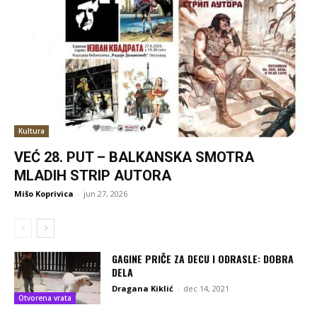
Kultura
VEĆ 28. PUT – BALKANSKA SMOTRA
MLADIH STRIP AUTORA
Mišo Koprivica
-
jun 27, 2026
GAGINE PRIČE ZA DECU I ODRASLE: DOBRA
DELA
Dragana Kiklić
-
dec 14, 2021
Otvorena vrata