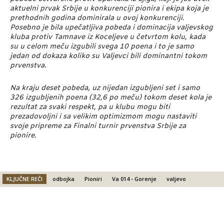
aktuelni prvak Srbije u konkurenciji pionira i ekipa koja je
prethodnih godina dominirala u ovoj konkurenciji.
Posebno je bila upečatljiva pobeda i dominacija valjevskog
kluba protiv Tamnave iz Koceljeve u četvrtom kolu, kada
su u celom meču izgubili svega 10 poena i to je samo
jedan od dokaza koliko su Valjevci bili dominantni tokom
prvenstva.
Na kraju deset pobeda, uz nijedan izgubljeni set i samo
326 izgubljenih poena (32,6 po meču) tokom deset kola je
rezultat za svaki respekt, pa u klubu mogu biti
prezadovoljni i sa velikim optimizmom mogu nastaviti
svoje pripreme za Finalni turnir prvenstva Srbije za
pionire.
KLJUČNE REČI
odbojka
Pioniri
Va 014 - Gorenje
valjevo
Facebook
X
Email