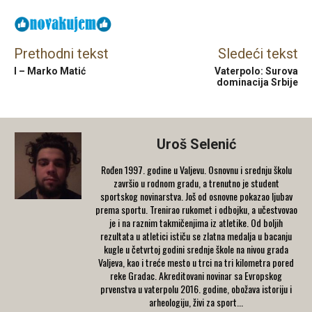
Prethodni tekst
Sledeći tekst
I – Marko Matić
Vaterpolo: Surova
dominacija Srbije
Uroš Selenić
Rođen 1997. godine u Valjevu. Osnovnu i srednju školu
završio u rodnom gradu, a trenutno je student
sportskog novinarstva. Još od osnovne pokazao ljubav
prema sportu. Trenirao rukomet i odbojku, a učestvovao
je i na raznim takmičenjima iz atletike. Od boljih
rezultata u atletici ističu se zlatna medalja u bacanju
kugle u četvrtoj godini srednje škole na nivou grada
Valjeva, kao i treće mesto u trci na tri kilometra pored
reke Gradac. Akreditovani novinar sa Evropskog
prvenstva u vaterpolu 2016. godine, obožava istoriju i
arheologiju, živi za sport...