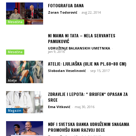
FOTOGRAFIJA DANA
Zoran Todorović
-
avg 22, 2014
Mesečina
NI MAMA NI TATA – NELA SERVANTES
PAMUKOVIĆ
UDRUŽENjE BALKANSKIH UMETNIKA
-
jan 9, 2016
Mesečina
ATELJE: LJULJAŠKA (ULJE NA PL.60×80 CM)
Slobodan Veselinović
-
sep 15, 2017
Atelje
ZDRAVLJE I LEPOTA: “ BRUFEN“ OPASAN ZA
SRCE
Ema Vitković
-
maj 30, 2016
Magazin
NĐF I SVETSKA BANKA UDRUŽENIM SNAGAMA
PROMOVIŠU RANI RAZVOJ DECE