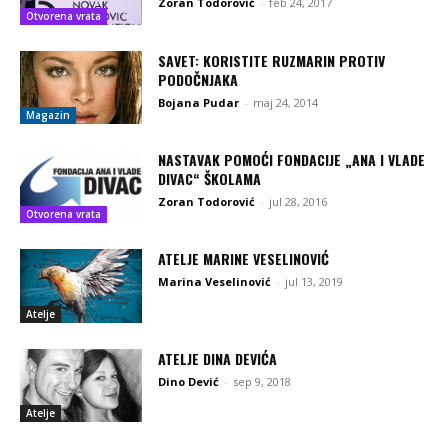
Zoran Todorović
-
feb 24, 2017
Otvorena vrata
SAVET: KORISTITE RUZMARIN PROTIV
PODOČNJAKA
Bojana Pudar
-
maj 24, 2014
Magazin
NASTAVAK POMOĆI FONDACIJE „ANA I VLADE
DIVAC“ ŠKOLAMA
Zoran Todorović
-
jul 28, 2016
Otvorena vrata
ATELJE MARINE VESELINOVIĆ
Marina Veselinović
-
jul 13, 2019
Atelje
ATELJE DINA DEVIĆA
Dino Dević
-
sep 9, 2018
Atelje