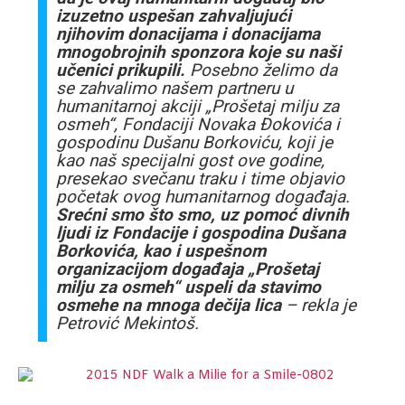
izuzetno uspešan zahvaljujući
njihovim donacijama i donacijama
mnogobrojnih sponzora koje su naši
učenici prikupili.
Posebno želimo da
se zahvalimo našem partneru u
humanitarnoj akciji „Prošetaj milju za
osmeh“, Fondaciji Novaka Đokovića i
gospodinu Dušanu Borkoviću, koji je
kao naš specijalni gost ove godine,
presekao svečanu traku i time objavio
početak ovog humanitarnog događaja.
Srećni smo što smo, uz pomoć divnih
ljudi iz Fondacije i gospodina Dušana
Borkovića, kao i uspešnom
organizacijom događaja „Prošetaj
milju za osmeh“ uspeli da stavimo
osmehe na mnoga dečija lica
– rekla je
Petrović Mekintoš.