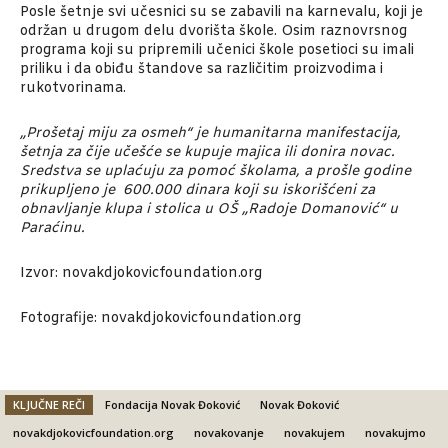
Posle šetnje svi učesnici su se zabavili na karnevalu, koji je
održan u drugom delu dvorišta škole. Osim raznovrsnog
programa koji su pripremili učenici škole posetioci su imali
priliku i da obiđu štandove sa različitim proizvodima i
rukotvorinama.
„Prošetaj miju za osmeh“ je humanitarna manifestacija,
šetnja za čije učešće se kupuje majica ili donira novac.
Sredstva se uplaćuju za pomoć školama, a prošle godine
prikupljeno je 600.000 dinara koji su iskorišćeni za
obnavljanje klupa i stolica u OŠ „Radoje Domanović“ u
Paraćinu.
Izvor: novakdjokovicfoundation.org
Fotografije: novakdjokovicfoundation.org
KLJUČNE REČI
Fondacija Novak Đoković
Novak Đoković
novakdjokovicfoundation.org
novakovanje
novakujem
novakujmo