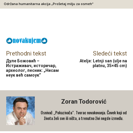
Održana humanitarna akcija „Prošetaj milju za osmeh“
Facebook
X
Email
Prethodni tekst
Sledeći tekst
Дуле Божовић –
Atelje: Letnji san (ulje na
Истраживач, историчар,
platnu, 35×45 cm)
археолог, песник: „Нисам
неук већ самоук”
Zoran Todorović
Osnivač „Pokazivača“. Tvorac novakovanja. Čovek koji od
života želi sve ili ništa, a trenutno živi negde između.