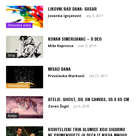
LIKOVNI RAD DANA: GUSAR
Jovanka Ignjatović
-
sep 3, 2017
Otvorena vrata
KONAN SIMERIJANAC – II DEO
Mišo Koprivica
-
mar 3, 2015
Strip
MISAO DANA
Prvoslavka Marković
-
okt 27, 2017
Zanimljivosti
ATELJE: GHOST, OIL ON CANVAS, 35 X 65 CM
Zoran Žugić
-
jul 6, 2018
Atelje
RODITELJSKI TRIK GLUMICE KOJI SIGURNO
NE PRIMENJUJETE (A DECA IZ NJEGA MNOGO