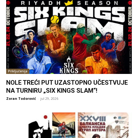
Priključenija
NOLE TREĆI PUT UZASTOPNO UČESTVUJE
NA TURNIRU „SIX KINGS SLAM“!
Zoran Todorović
-
jul 29, 2026