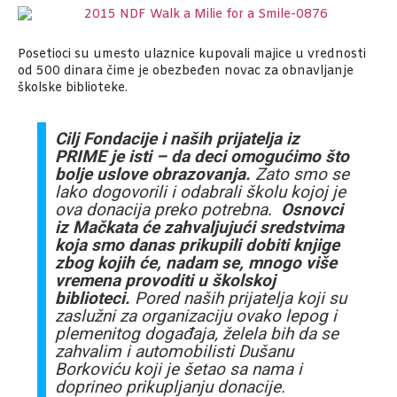
Posetioci su umesto ulaznice kupovali majice u vrednosti
od 500 dinara čime je obezbeđen novac za obnavljanje
školske biblioteke.
Cilj Fondacije i naših prijatelja iz
PRIME je isti – da deci omogućimo što
bolje uslove obrazovanja.
Zato smo se
lako dogovorili i odabrali školu kojoj je
ova donacija preko potrebna.
Osnovci
iz Mačkata će zahvaljujući sredstvima
koja smo danas prikupili dobiti knjige
zbog kojih će, nadam se, mnogo više
vremena provoditi u školskoj
biblioteci.
Pored naših prijatelja koji su
zaslužni za organizaciju ovako lepog i
plemenitog događaja, želela bih da se
zahvalim i automobilisti Dušanu
Borkoviću koji je šetao sa nama i
doprineo prikupljanju donacije.