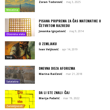
Zoran Todorović
-
maj 3, 2025
Mesečina
PISANA PRIPREMA ZA ČAS MATEMATIKE U
ČETVRTOM RAZREDU
Jovanka Ignjatović
-
maj 9, 2014
Otvorena vrata
O ZEMLJAKU
Ivan Veljković
-
apr 14, 2019
Strip
DNEVNA DOZA AFORIZMA
Marina Raičević
-
mar 21, 2018
Satatatira
DA LI STE ZNALI: ČAJ
Marija Pašalić
-
mar 19, 2022
Zanimljivosti