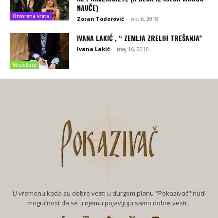
NAUČE)
Otvorena vrata
Zoran Todorović
-
okt 6, 2018
IVANA LAKIĆ , “ ZEMLJA ZRELIH TREŠANJA”
Ivana Lakić
-
maj 16, 2016
Mesečina
U vremenu kada su dobre vesti u durgom planu "Pokazivač" nudi
mogućnost da se u njemu pojavljuju samo dobre vesti...