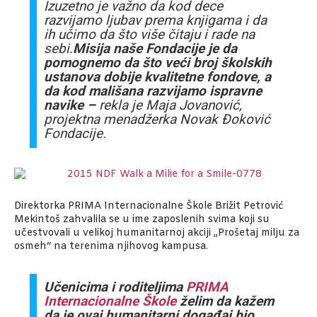
Izuzetno je važno da kod dece
razvijamo ljubav prema knjigama i da
ih učimo da što više čitaju i rade na
sebi.
Misija naše Fondacije je da
pomognemo da što veći broj školskih
ustanova dobije kvalitetne fondove, a
da kod mališana razvijamo ispravne
navike –
rekla je Maja Jovanović,
projektna menadžerka Novak Đoković
Fondacije.
Direktorka PRIMA Internacionalne Škole Brižit Petrović
Mekintoš zahvalila se u ime zaposlenih svima koji su
učestvovali u velikoj humanitarnoj akciji „Prošetaj milju za
osmeh“ na terenima njihovog kampusa.
Učenicima i roditeljima
PRIMA
Internacionalne Škole
želim da kažem
da je ovaj humanitarni događaj bio