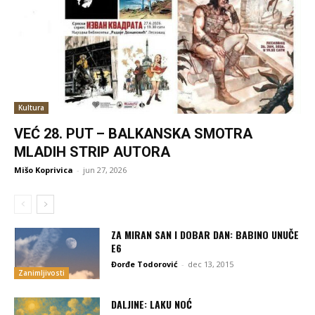
Kultura
VEĆ 28. PUT – BALKANSKA SMOTRA
MLADIH STRIP AUTORA
Mišo Koprivica
-
jun 27, 2026
ZA MIRAN SAN I DOBAR DAN: BABINO UNUČE
E6
Đorđe Todorović
-
dec 13, 2015
Zanimljivosti
DALJINE: LAKU NOĆ