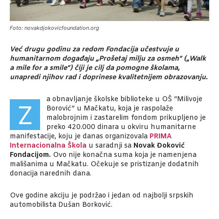
Foto: novakdjokovicfoundation.org
Već drugu godinu za redom Fondacija učestvuje u
humanitarnom događaju „Prošetaj milju za osmeh“ („Walk
a mile for a smile“) čiji je cilj da pomogne školama,
unapredi njihov rad i doprinese kvalitetnijem obrazovanju.
a obnavljanje školske biblioteke u OŠ “Milivoje
Z
Borović” u Mačkatu, koja je raspolaže
malobrojnim i zastarelim fondom prikupljeno je
preko 420.000 dinara u okviru humanitarne
manifestacije, koju je danas organizovala
PRIMA
Internacionalna Škola
u saradnji sa
Novak Đoković
Fondacijom.
Ovo nije konačna suma koja je namenjena
mališanima u Mačkatu. Očekuje se pristizanje dodatnih
donacija narednih dana.
Ove godine akciju je podržao i jedan od najbolji srpskih
automobilista Dušan Borković.