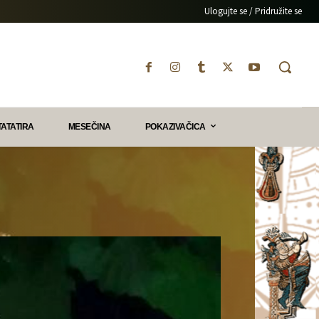
Ulogujte se / Pridružite se
TATATIRA
MESEČINA
POKAZIVAČICA