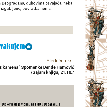
h Beograđana, duhovima osvajača, neka
u izgubljeno, povratka nema.
Sledeći tekst
a iz kamena“ Spomenke Dende Hamović
/Sajam knjiga, 21.10./
e. Diplomirala je violinu na FMU u Beogradu, a