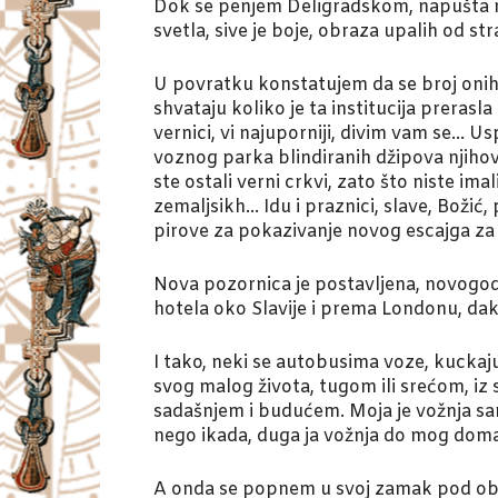
Dok se penjem Deligradskom, napušta me 
svetla, sive je boje, obraza upalih od str
U povratku konstatujem da se broj onih
shvataju koliko je ta institucija preras
vernici, vi najuporniji, divim vam se… U
voznog parka blindiranih džipova njihov
ste ostali verni crkvi, zato što niste i
zemaljsikh… Idu i praznici, slave, Božić, 
pirove za pokazivanje novog escajga za
Nova pozornica je postavljena, novogodi
hotela oko Slavije i prema Londonu, dak
I tako, neki se autobusima voze, kuckaju
svog malog života, tugom ili srećom, iz
sadašnjem i budućem. Moja je vožnja sam
nego ikada, duga ja vožnja do mog doma 
A onda se popnem u svoj zamak pod obl