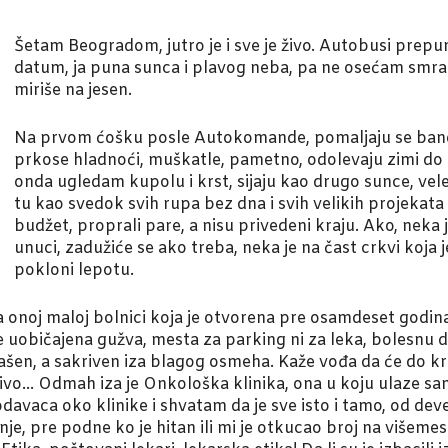
Šetam Beogradom, jutro je i sve je živo. Autobusi prepun
datum, ja puna sunca i plavog neba, pa ne osećam smrad 
miriše na jesen.
Na prvom ćošku posle Autokomande, pomaljaju se bande
prkose hladnoći, muškatle, pametno, odolevaju zimi do
onda ugledam kupolu i krst, sijaju kao drugo sunce, vele
tu kao svedok svih rupa bez dna i svih velikih projekata
budžet, proprali pare, a nisu privedeni kraju. Ako, neka j
unuci, zadužiće se ako treba, neka je na čast crkvi koja 
pokloni lepotu.
 onoj maloj bolnici koja je otvorena pre osamdeset godina 
 uobičajena gužva, mesta za parking ni za leka, bolesnu d
ašen, a sakriven iza blagog osmeha. Kaže vođa da će do kra
jivo… Odmah iza je Onkološka klinika, ona u koju ulaze sa
avaca oko klinike i shvatam da je sve isto i tamo, od dev
e, pre podne ko je hitan ili mi je otkucao broj na višemese