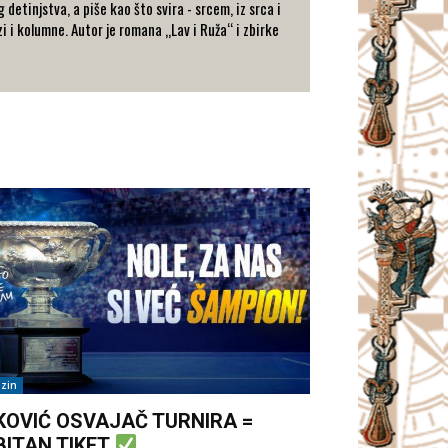
detinjstva, a piše kao što svira - srcem, iz srca i
zi i kolumne. Autor je romana „Lav i Ruža“ i zbirke
zin
KOVIĆ OSVAJAČ TURNIRA =
BITAN TIKET