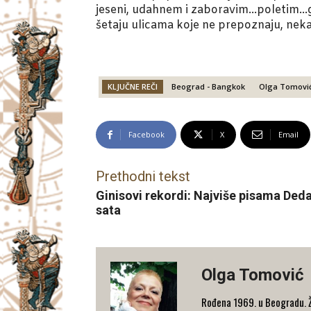
jeseni, udahnem i zaboravim…poletim…g
šetaju ulicama koje ne prepoznaju, nek
KLJUČNE REČI
Beograd - Bangkok
Olga Tomovi
Facebook
X
Email
Prethodni tekst
Ginisovi rekordi: Najviše pisama Deda
sata
Olga Tomović
Rođena 1969. u Beogradu. Živ