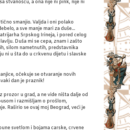
tvanošću, a ona nije ni pink, nije ni
čno smanjio. Valjda i oni polako
 debelo, a sve manje mari za duše…
trijarha Srpskog Irineja, i pored celog
lavlju. Duša mi se cepa, znam i zašto
vih, silom nametnutih, predstavnika
ju ni u šta do u crkvenu dijetu i slavske
anjice, očekuje se otvaranje novih
vaki dan je praznik!
 prozor u grad, a ne vide ništa dalje od
obusom i razmišljam o prošlom,
. Raširio se ovaj moj Beograd, veći je
pune svetlom i bojama carske, crvene