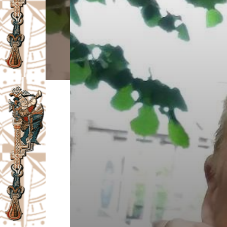
I
V
A
Č