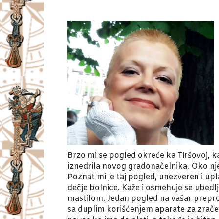
Brzo mi se pogled okreće ka Tiršovoj, ka
iznedrila novog gradonačelnika. Oko nje
Poznat mi je taj pogled, unezveren i upl
dečje bolnice. Kaže i osmehuje se ubedl
mastilom. Jedan pogled na vašar preprod
sa duplim korišćenjem aparate za zračenj