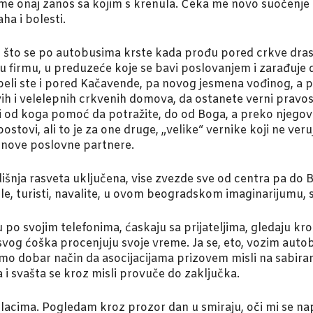
onaj zanos sa kojim s krenula. Čeka me novo suočenje sa s
aha i bolesti.
 što se po autobusima krste kada prođu pored crkve drasti
la u firmu, u preduzeće koje se bavi poslovanjem i zarađuje
speli ste i pored Kačavende, pa novog jesmena vođinog, a pa
ih i velelepnih crkvenih domova, da ostanete verni pravos
mali od koga pomoć da potražite, do od Boga, a preko njego
postovi, ali to je za one druge, „velike“ vernike koji ne veru
 nove poslovne partnere.
šnja rasveta uključena, vise zvezde sve od centra pa do B
le, turisti, navalite, u ovom beogradskom imaginarijumu, s
 po svojim telefonima, ćaskaju sa prijateljima, gledaju kroz
 svog ćoška procenjuju svoje vreme. Ja se, eto, vozim aut
o dobar način da asocijacijama prizovem misli na sabiranje
i svašta se kroz misli provuče do zaključka.
acima. Pogledam kroz prozor dan u smiraju, oči mi se na