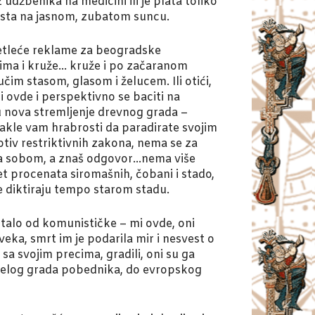
z udžbenika na medicini ili je plata toliko
lista na jasnom, zubatom suncu.
svetleće reklame za beogradske
olima i kruže… kruže i po začaranom
im stasom, glasom i želucem. Ili otići,
i ovde i perspektivno se baciti na
u nova stremljenje drevnog grada –
Odakle vam hrabrosti da paradirate svojim
tiv restriktivnih zakona, nema se za
 sa sobom, a znaš odgovor…nema više
et procenata siromašnih, čobani i stado,
te diktiraju tempo starom stadu.
talo od komunističke – mi ovde, oni
veka, smrt im je podarila mir i nesvest o
sa svojim precima, gradili, oni su ga
Od Belog grada pobednika, do evropskog