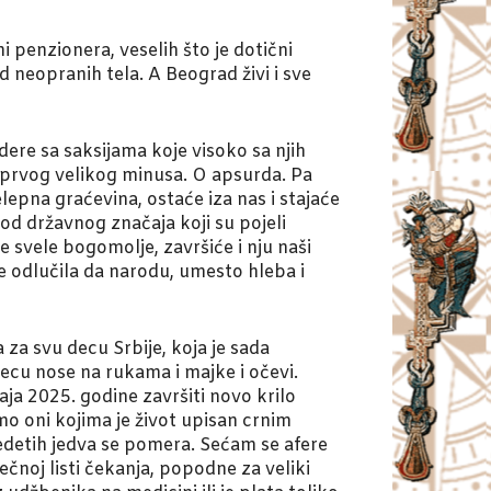
i penzionera, veselih što je dotični
neopranih tela. A Beograd živi i sve
re sa saksijama koje visoko sa njih
 prvog velikog minusa. O apsurda. Pa
lepna graćevina, ostaće iza nas i stajaće
 od državnog značaja koji su pojeli
e svele bogomolje, završiće i nju naši
je odlučila da narodu, umesto hleba i
za svu decu Srbije, koja je sada
ecu nose na rukama i majke i očevi.
ja 2025. godine završiti novo krilo
mo oni kojima je život upisan crnim
edetih jedva se pomera. Sećam se afere
čnoj listi čekanja, popodne za veliki