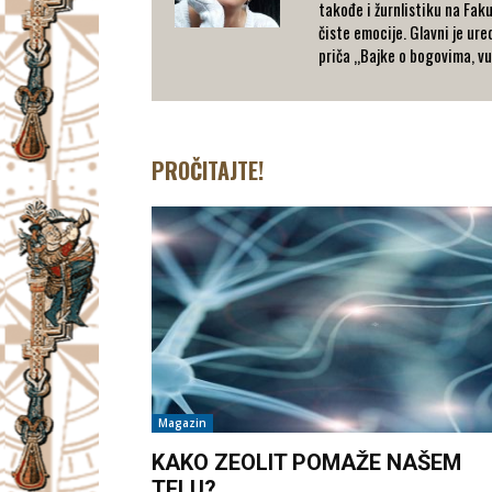
takođe i žurnlistiku na Faku
čiste emocije. Glavni je ure
priča „Bajke o bogovima, vu
PROČITAJTE!
Magazin
KAKO ZEOLIT POMAŽE NAŠEM
TELU?