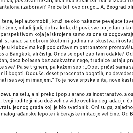
Etika, poštovani lekari, lekarska etika! Da li su je izbacili i
antalona i zaboravi? Pre će biti ovo drugo… A, Beograd b
pe žene, lepi automobili, kruži se oko nakazne pevajuće i 
 žene, mladi ljudi, dobra kola, džipovi, sve po jedan u k
erspektivom koja je iskrojena samo za one sa odgovarajuč
 ali stranac sa dobrom školom i godinama iskustva, ili ostat
tisanje u klubovima koji pod državnim patronatom promoviš
ropski Bangkok, ali čistiji. Onda se opet zapitam odakle? 
an, deca bolesna bez adekvatne nege, trudnice ustaju pro
mate sve? Pa se trgnem, pa kažem sebi: „Opet pričaš sama
ašni i bogati. Doduše, deset procenata bogatih, na devedes
hati se svojim imanjem.“ To je nova srpska elita, nove kas
evu na selu, a ni preko (popularano za inostranstvo, a os
tvoji roditelji nisu doživeli da vide ovoliku degradaciju čo
ratu jednog grada koji je bio svetionik. Oni su ga, zajedno 
vo malograđanske lepote i kičerajske imitacije veličine. 