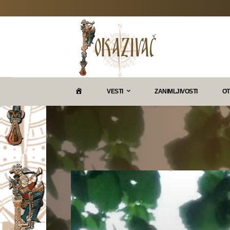
P
VESTI
ZANIMLJIVOSTI
OT
O
K
A
Z