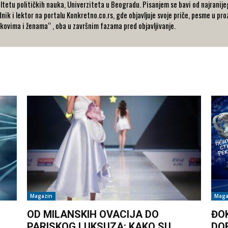
ltetu političkih nauka, Univerziteta u Beogradu. Pisanjem se bavi od najranijeg 
dnik i lektor na portalu Konkretno.co.rs, gde objavljuje svoje priče, pesme u pro
kovima i ženama“ , oba u završnim fazama pred objavljivanje.
Magazin
Maga
OD MILANSKIH OVACIJA DO
ĐO
PARISKOG LUKSUZA: KAKO SU
DO