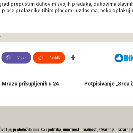
rad prepustim duhovim svojih predaka, duhovima slavni
a plaše prolaznike tihim plačom i uzdasima, neka oplakuj
ć
Viber
ReddIt
 Mrazu prikupljenih u 24
Potpisivanje „Src
ot joj je obeležila muzika i politika, umetnost i realnost, stvaranje i razaranj