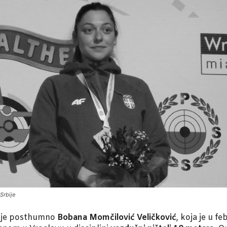
Srbije
la je posthumno
Bobana Momčilović Veličković
, koja je u f