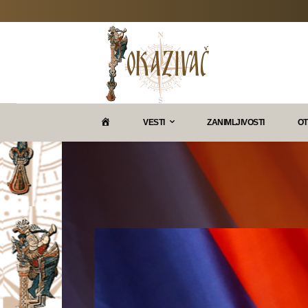
P
VESTI
ZANIMLJIVOSTI
OT
O
K
A
Z