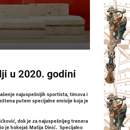
ji u 2020. godini
ašenje najuspešnijih sportista, timova i
veštena putem specijalne emisije koja je
ćković, dok je za najuspešnijeg trenera
io je hokejaš Matija Dinić. Specijalno