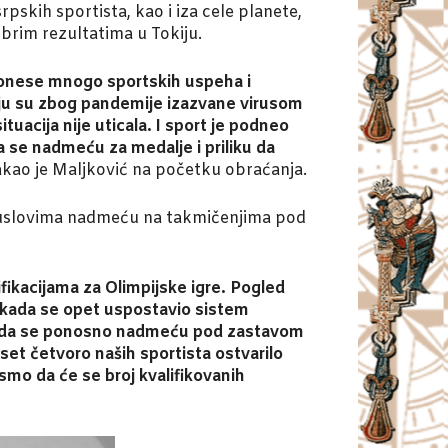
pskih sportista, kao i iza cele planete,
obrim rezultatima u Tokiju.
 donese mnogo sportskih uspeha i
kiju su zbog pandemije izazvane virusom
acija nije uticala. I sport je podneo
a se nadmeću za medalje i priliku da
akao je Maljković na početku obraćanja.
m uslovima nadmeću na takmičenjima pod
fikacijama za Olimpijske igre. Pogled
 i kada se opet uspostavio sistem
elju da se ponosno nadmeću pod zastavom
et četvoro naših sportista ostvarilo
smo da će se broj kvalifikovanih