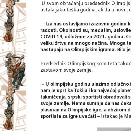
U svom obraćanju predsednik Olimpijskog
ostala jako teška godina, ali da u novu,
– Iza nas ostavljamo izazovnu godinu k
radosti. Okolnosti su, međutim, uslovil
COVID 19, odložene za 2021. godinu. Ceo
veliku žrtvu na mnogo načina. Mnoga tak
nastupaju na Olimpijskim igrama. Bilo je, 
Predsednik Olimpijskog komiteta takođe
zastavom svoje zemlje.
– U olimpijsku godinu ulazimo odlučno i
nam je uprt ka Tokiju i ka najvećoj plan
takmičenja, srpski sportisti obradovali
svoje zemlje. Nema sumnje da nas čekaju
plasman na Olimpijske igre, a obzirom d
sportista za Igre uvećati
– istakao je Ma