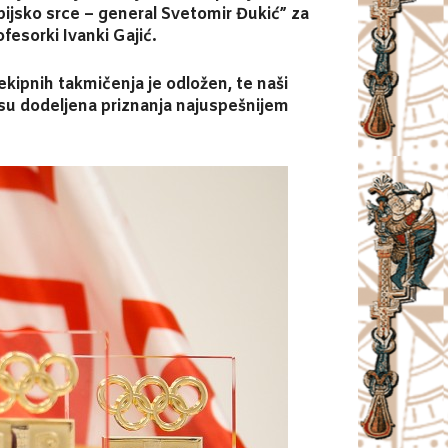
pijsko srce – general Svetomir Đukić” za
esorki Ivanki Gajić.
kipnih takmičenja je odložen, te naši
 nisu dodeljena priznanja najuspešnijem