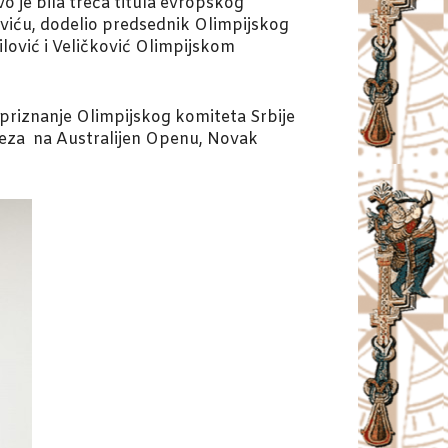
vo je bila treća titula evropskog
viću, dodelio predsednik Olimpijskog
lović i Veličković Olimpijskom
riznanje Olimpijskog komiteta Srbije
baveza na Australijen Openu, Novak