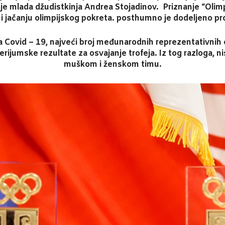
 je mlada džudistkinja Andrea Stojadinov. Priznanje “Olim
i jačanju olimpijskog pokreta. posthumno je dodeljeno prof
 Covid – 19, najveći broj međunarodnih reprezentativnih e
kriterijumske rezultate za osvajanje trofeja. Iz tog razloga,
muškom i ženskom timu.