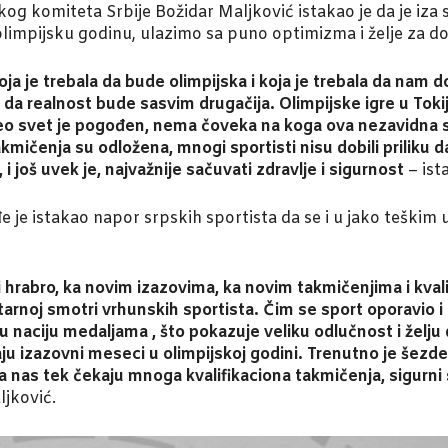
 komiteta Srbije Božidar Maljković istakao je da je iza sr
 olimpijsku godinu, ulazimo sa puno optimizma i želje za d
oja je trebala da bude olimpijska i koja je trebala da nam
e da realnost bude sasvim drugačija. Olimpijske igre u To
 svet je pogođen, nema čoveka na koga ova nezavidna situ
mičenja su odložena, mnogi sportisti nisu dobili priliku d
i još uvek je, najvažnije sačuvati zdravlje i sigurnost
– ist
 je istakao napor srpskih sportista da se i u jako teški
 hrabro, ka novim izazovima, ka novim takmičenjima i kvali
etarnoj smotri vrhunskih sportista. Čim se sport oporavio
 su naciju medaljama , što pokazuje veliku odlučnost i ž
 izazovni meseci u olimpijskoj godini. Trenutno je šezdes
a nas tek čekaju mnoga kvalifikaciona takmičenja, sigurni 
ljković.