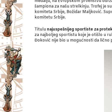
medalju, na Evropskom prvenstvu održa
šampiona za našu strelkinju. Trofej je
komiteta Srbije, Božidar Maljković. Sup
komitetu Srbije.
Titulu
najuspešnijeg sportiste za prote
za najboljeg sportistu koje je otišlo u
Đoković nije bio u mogućnosti da lično p