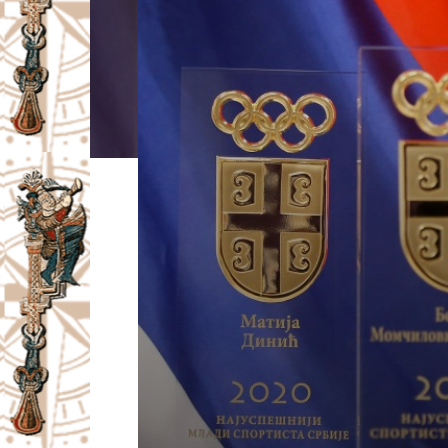
I
V
A
Č