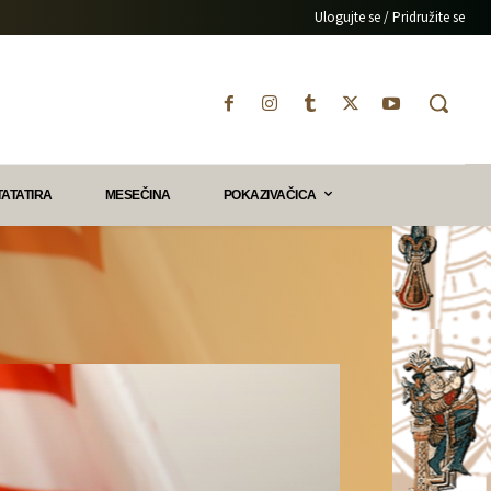
Ulogujte se / Pridružite se
TATATIRA
MESEČINA
POKAZIVAČICA