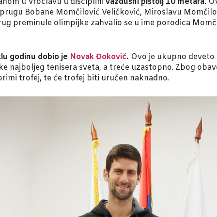
nom u Vroclavu u disciplini
vazdušni pištolj 10 metara
. O
 suprugu Bobane Momčilović Veličković, Miroslavu Momčilo
rug preminule olimpijke zahvalio se u ime porodica Momči
klu godinu dobio je
Novak Đoković
.
Ovo je ukupno deveto p
 ruke najboljeg tenisera sveta, a treće uzastopno. Zbog o
rimi trofej, te će trofej biti uručen naknadno.