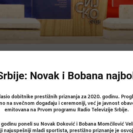
Srbije: Novak i Bobana najbol
lasio dobitnike prestižnih priznanja za 2020. godinu. Progl
žano na svečnom događaju i ceremoniji, već je javnost oba
emitovana na Prvom programu Radio Televizije Srbije.
. godinu poneli su Novak Đoković i Bobana Momčilović Veli
i najuspešniji mladi sportista, prestižno priznanje je osvoj