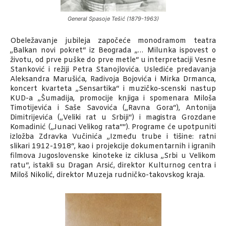
General Spasoje Tešić (1879-1963)
Obeležavanje jubileja započeće monodramom teatra
„Balkan novi pokret“ iz Beograda „… Milunka ispovest o
životu, od prve puške do prve metle“ u interpretaciji Vesne
Stanković i režiji Petra Stanojlovića. Uslediće predavanja
Aleksandra Marušića, Radivoja Bojovića i Mirka Drmanca,
koncert kvarteta „Sensartika“ i muzičko-scenski nastup
KUD-a „Šumadija, promocije knjiga i spomenara Miloša
Timotijevića i Saše Savovića („Ravna Gora“), Antonija
Dimitrijevića („Veliki rat u Srbiji“) i magistra Grozdane
Komadinić („Junaci Velikog rata““). Programe će upotpuniti
izložba Zdravka Vučinića „Između trube i tišine: ratni
slikari 1912-1918“, kao i projekcije dokumentarnih i igranih
filmova Jugoslovenske kinoteke iz ciklusa „Srbi u Velikom
ratu“, istakli su Dragan Arsić, direktor Kulturnog centra i
Miloš Nikolić, direktor Muzeja rudničko-takovskog kraja.