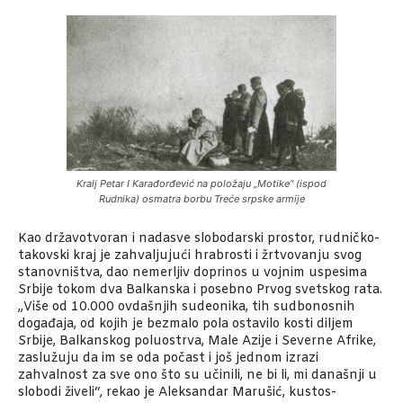
Kralj Petar I Karađorđević na položaju „Motike“ (ispod
Rudnika) osmatra borbu Treće srpske armije
Kao državotvoran i nadasve slobodarski prostor, rudničko-
takovski kraj je zahvaljujući hrabrosti i žrtvovanju svog
stanovništva, dao nemerljiv doprinos u vojnim uspesima
Srbije tokom dva Balkanska i posebno Prvog svetskog rata.
„Više od 10.000 ovdašnjih sudeonika, tih sudbonosnih
događaja, od kojih je bezmalo pola ostavilo kosti diljem
Srbije, Balkanskog poluostrva, Male Azije i Severne Afrike,
zaslužuju da im se oda počast i još jednom izrazi
zahvalnost za sve ono što su učinili, ne bi li, mi današnji u
slobodi živeli“, rekao je Aleksandar Marušić, kustos-