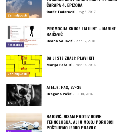
ČARAPA 4. EPIZODA
Đorđe Todorović
-
avg 3, 2017
Zanimljivosti
PROMOCIJA KNJIGE LALILINT – MARINE
RAIČEVIĆ
Deana Sailović
-
apr 17, 2018
Satatatira
DA LI STE ZNALI: PLAVI KIT
Marija Pašalić
-
mar 14, 2016
Zanimljivosti
ATELJE: PAS, 27×36
Dragana Pašić
-
jul 18, 2016
Atelje
RAJOVIĆ: NISAM PROTIV NOVIH
TEHNOLOGIJA, ALI U MOJOJ PORODICI
POŠTUJEMO JEDNO PRAVILO