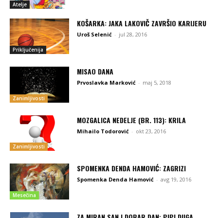
Atelje
KOŠARKA: JAKA LAKOVIČ ZAVRŠIO KARIJERU
Uroš Selenić
-
jul 28, 2016
Priključenija
MISAO DANA
Prvoslavka Marković
-
maj 5, 2018
Zanimljivosti
MOZGALICA NEDELJE (BR. 113): KRILA
Mihailo Todorović
-
okt 23, 2016
Zanimljivosti
SPOMENKA DENDA HAMOVIĆ: ZAGRIZI
Spomenka Denda Hamović
-
avg 19, 2016
Mesečina
ZA MIRAN SAN I DOBAR DAN: PIPI DUGA