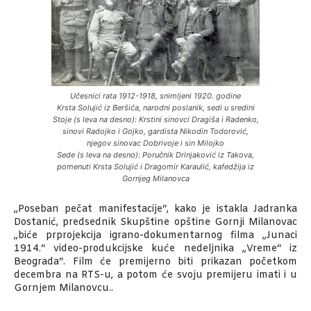
Učesnici rata 1912-1918, snimljeni 1920. godine
Krsta Solujić iz Beršića, narodni poslanik, sedi u sredini
Stoje (s leva na desno): Krstini sinovci Dragiša i Radenko,
sinovi Radojko i Gojko, gardista Nikodin Todorović,
njegov sinovac Dobrivoje i sin Milojko
Sede (s leva na desno): Poručnik Drinjaković iz Takova,
pomenuti Krsta Solujić i Dragomir Karaulić, kafedžija iz
Gornjeg Milanovca
„Poseban pečat manifestacije“, kako je istakla Jadranka
Dostanić, predsednik Skupštine opštine Gornji Milanovac
„biće prprojekcija igrano-dokumentarnog filma „Junaci
1914.“ video-produkcijske kuće nedeljnika „Vreme“ iz
Beograda“. Film će premijerno biti prikazan početkom
decembra na RTS-u, a potom će svoju premijeru imati i u
Gornjem Milanovcu..