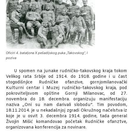
Oficiri 4. bataljona X pešadijskog puka „Takovskog“, I
poziva
U spomen na junake rudničko-takovskog kraja tokom
Velikog rata Srbije od 1914. do 1918. godine i u čast
stogodišnjice Rudničke ofanzive, gornjomilanovački
Kulturni centar i Muzej rudničko-takovskog kraja, pod
pokroviteljsvom opštine Gornji Milanovac, od 27.
novembra do 18. decembra. organizuju manifestaciju
naziva „Oni su nam darivali slobodu“. Tim povodom,
18.11.2014. je u nekadašnjoj zgradi Okružnog načelstva iz
koje je u osvit 3. decembra 1914. godine, tada general
Živojin Mišić komandovao početak Rudničke ofanztve,
organizovana konferencija za novinare.