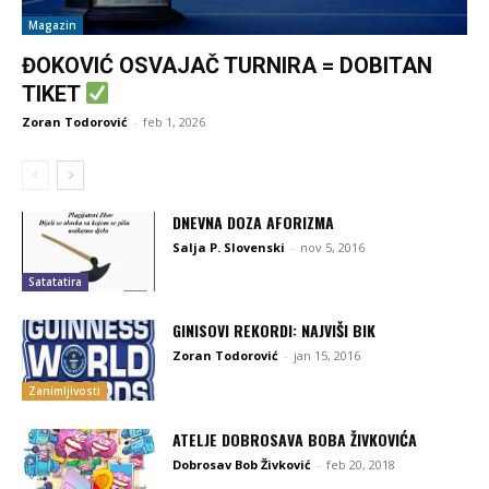
Magazin
ĐOKOVIĆ OSVAJAČ TURNIRA = DOBITAN
TIKET
Zoran Todorović
-
feb 1, 2026
DNEVNA DOZA AFORIZMA
Salja P. Slovenski
-
nov 5, 2016
Satatatira
GINISOVI REKORDI: NAJVIŠI BIK
Zoran Todorović
-
jan 15, 2016
Zanimljivosti
ATELJE DOBROSAVA BOBA ŽIVKOVIĆA
Dobrosav Bob Živković
-
feb 20, 2018