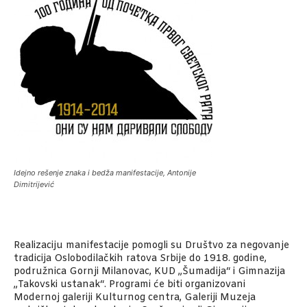
Idejno rešenje znaka i bedža manifestacije, Antonije
Dimitrijević
Realizaciju manifestacije pomogli su Društvo za negovanje
tradicija Oslobodilačkih ratova Srbije do 1918. godine,
podružnica Gornji Milanovac, KUD „Šumadija“ i Gimnazija
„Takovski ustanak“. Programi će biti organizovani
Modernoj galeriji Kulturnog centra, Galeriji Muzeja