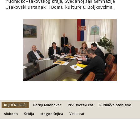
rudničko–takovskog kraja, Svečanoj sali Gimnazije
„Takovski ustanak“ i Domu kulture u Boljkovcima.
KLJUČNE REČI
Gornji Milanovac
Prvi svetski rat
Rudnička ofaniziva
sloboda
Srbija
stogodišnjica
Veliki rat
Facebook
X
Email