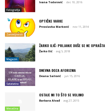
Ivana Todorović
-
dec 10, 2016
Fotografija
OPTIČKE VARKE
Prvoslavka Marković
-
nov 11, 2014
Zanimljivosti
ŽARKO ILIĆ: PRLJANJE DUŠE SE NE OPRAŠTA
Žarko Ilić
-
avg 5, 2018
Magazin
DNEVNA DOZA AFORIZMA
Deana Sailović
-
jun 15, 2016
Satatatira
OSTAJE MI TO ŠTO SE VOLIMO
Barbara Alvađ
-
avg 27, 2015
Mesečina