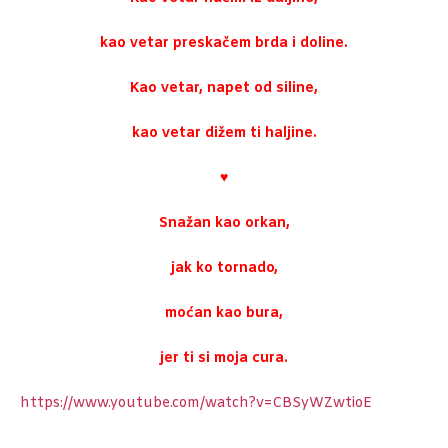
kao vetar preskačem brda i doline.
Kao vetar, napet od siline,
kao vetar dižem ti haljine.
♥
Snažan kao orkan,
jak ko tornado,
moćan kao bura,
jer ti si moja cura.
https://www.youtube.com/watch?v=CBSyWZwtioE