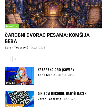
Mesečina
ČAROBNI DVORAC PESAMA: KOMŠIJA
BEBA
Zoran Todorović
-
avg 8, 2026
KASAPSKO ORO (COVER)
Adna Mahić
-
dec 20, 2016
Muzika
GINISOVI REKORDI: NAJVIŠI BAZEN
Zoran Todorović
-
apr 17, 2015
Zanimljivosti