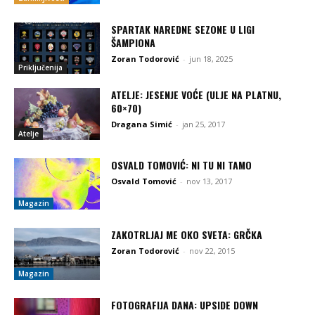
SPARTAK NAREDNE SEZONE U LIGI
ŠAMPIONA
Zoran Todorović
-
jun 18, 2025
Priključenija
ATELJE: JESENJE VOĆE (ULJE NA PLATNU,
60×70)
Dragana Simić
-
jan 25, 2017
Atelje
OSVALD TOMOVIĆ: NI TU NI TAMO
Osvald Tomović
-
nov 13, 2017
Magazin
ZAKOTRLJAJ ME OKO SVETA: GRČKA
Zoran Todorović
-
nov 22, 2015
Magazin
FOTOGRAFIJA DANA: UPSIDE DOWN