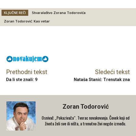
KLJUČNE REČI
Stvaralaštvo Zorana Todorovića
Zoran Todorović: Kao vetar
Facebook
X
Email
Prethodni tekst
Sledeći tekst
Da li ste znali: 9
Nataša Stanić: Trenutak zna
Zoran Todorović
Osnivač „Pokazivača“. Tvorac novakovanja. Čovek koji od
života želi sve ili ništa, a trenutno živi negde između.