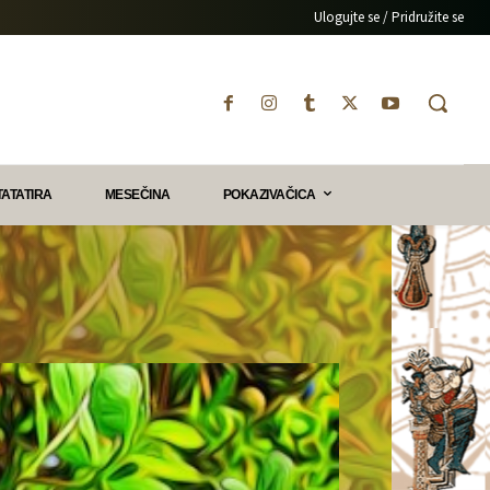
Ulogujte se / Pridružite se
TATATIRA
MESEČINA
POKAZIVAČICA