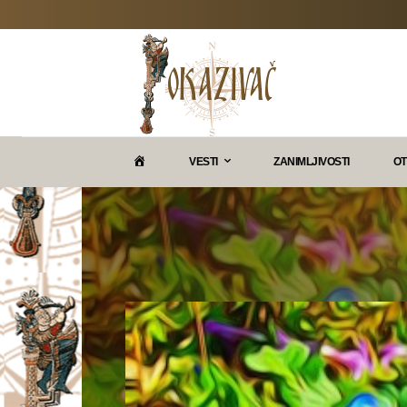
P
VESTI
ZANIMLJIVOSTI
OT
O
K
A
Z