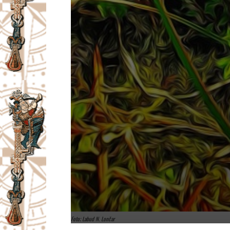
Foto; Labud N. Lončar