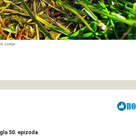
 N. Lončar
Viber
ReddIt
gla 50. epizoda