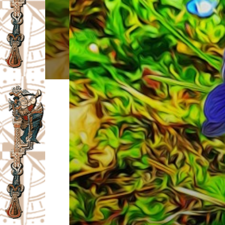
I
V
A
Č