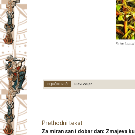
Foto; Labud
KLJUČNE REČI
Plavi cvijet
Facebook
X
Email
Prethodni tekst
Za miran san i dobar dan: Zmajeva ku