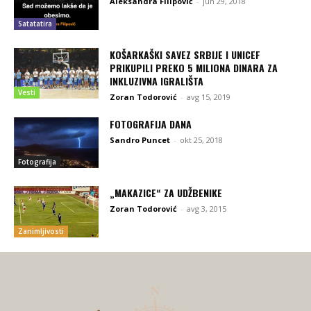
Aleksandra Filipović
-
jun 29, 2018
Satatatira
KOŠARKAŠKI SAVEZ SRBIJE I UNICEF
PRIKUPILI PREKO 5 MILIONA DINARA ZA
INKLUZIVNA IGRALIŠTA
Vesti
Zoran Todorović
-
avg 15, 2019
FOTOGRAFIJA DANA
Sandro Puncet
-
okt 25, 2018
Fotografija
„MAKAZICE“ ZA UDŽBENIKE
Zoran Todorović
-
avg 3, 2015
Zanimljivosti