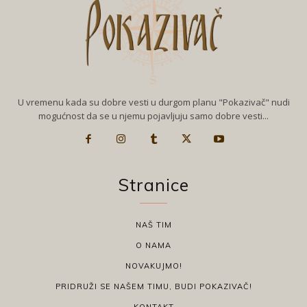
U vremenu kada su dobre vesti u durgom planu "Pokazivač" nudi
mogućnost da se u njemu pojavljuju samo dobre vesti...
Stranice
NAŠ TIM
O NAMA
NOVAKUJMO!
PRIDRUŽI SE NAŠEM TIMU, BUDI POKAZIVAČ!
KONTAKT