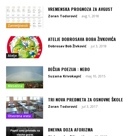
VREMENSKA PROGNOZA ZA AVGUST
Zoran Todorović
-
avg 1, 2018
Zanimljivosti
ATELJE DOBROSAVA BOBA ŽIVKOVIĆA
Dobrosav Bob Živković
-
jul 3, 2018
Atelje
DEČIJA POEZIJA : NEBO
Suzana Krivokapić
-
maj 10, 2015
Mesečina
TRI NOVA PREDMETA ZA OSNOVNE ŠKOLE
Zoran Todorović
-
jul 3, 2017
Otvorena vrata
DNEVNA DOZA AFORIZMA