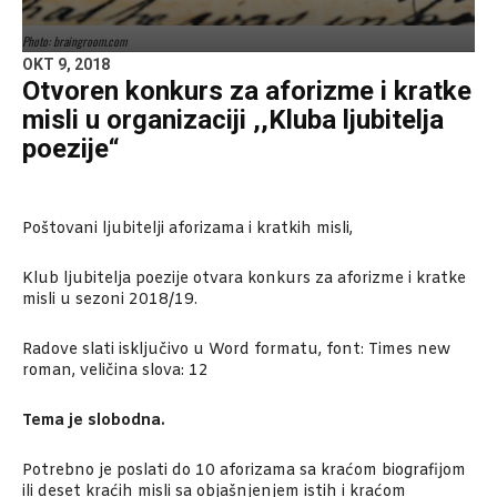
Photo: braingroom.com
OKT 9, 2018
Otvoren konkurs za aforizme i kratke
misli u organizaciji ,,Kluba ljubitelja
poezije“
Poštovani ljubitelji aforizama i kratkih misli,
Klub ljubitelja poezije otvara konkurs za aforizme i kratke
misli u sezoni 2018/19.
Radove slati isključivo u Word formatu, font: Times new
roman, veličina slova: 12
Tema je slobodna.
Potrebno je poslati do 10 aforizama sa kraćom biografijom
ili deset kraćih misli sa objašnjenjem istih i kraćom