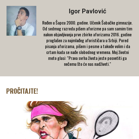
Igor Pavlović
Rođen u Šapcu 2000. godine. Učenik Šabačke gimnazije.
Od sedmog razreda pišem aforizme pa sam samim tim
nakon objavljivanja prve zbirke aforizama 2016. godine
proglašen za najmlađeg aforističara u Srbiji. Pored
pisanja aforizama, pišem i pesme a takođe volim i da
crtam kada se nađe slobodnog vremena. Moj životni
moto glasi: "Prava svrha života jeste posvetiti ga
nečemu što će nas nadživeti."
PROČITAJTE!