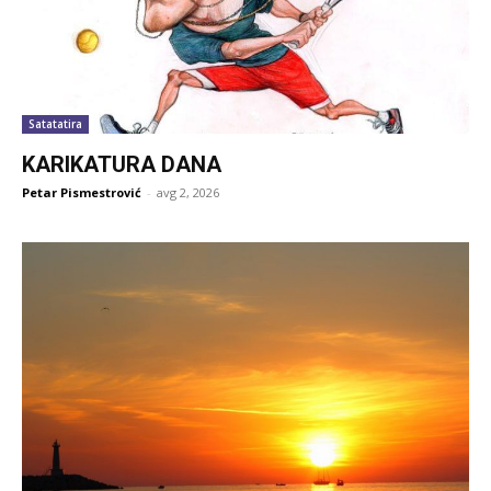
Satatatira
KARIKATURA DANA
Petar Pismestrović
-
avg 2, 2026