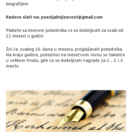
biografijom.
Radove slati na: poezijaknjizevost@gmail.com
Plakete sa imenom pobednika će se dodeljivati za svaki od
12 meseci u godini.
Žiri će, svakog 20. dana u mesecu proglašavati pobednika.
Na kraju godine, pobednici na mesečnom nivou se takmiče
u velikom finalu, gde će se dodeljivati nagrade za 1. , 2. i 3.
mesto.