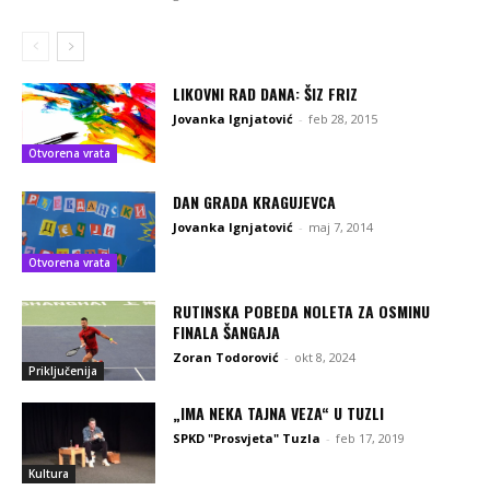
LIKOVNI RAD DANA: ŠIZ FRIZ
Jovanka Ignjatović
-
feb 28, 2015
Otvorena vrata
DAN GRADA KRAGUJEVCA
Jovanka Ignjatović
-
maj 7, 2014
Otvorena vrata
RUTINSKA POBEDA NOLETA ZA OSMINU
FINALA ŠANGAJA
Zoran Todorović
-
okt 8, 2024
Priključenija
„IMA NEKA TAJNA VEZA“ U TUZLI
SPKD "Prosvjeta" Tuzla
-
feb 17, 2019
Kultura