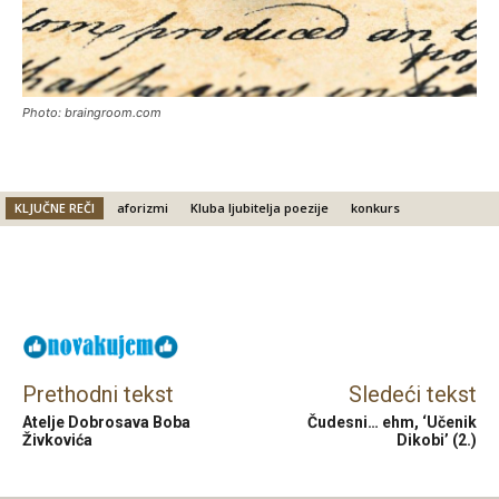
Photo: braingroom.com
KLJUČNE REČI
aforizmi
Kluba ljubitelja poezije
konkurs
Facebook
X
Email
Prethodni tekst
Sledeći tekst
Atelje Dobrosava Boba
Čudesni… ehm, ‘Učenik
Živkovića
Dikobi’ (2.)