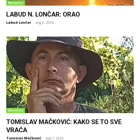
Mesečina
LABUD N. LONČAR: ORAO
Labud Lončar
-
avg 2, 2026
Mesečina
TOMISLAV MAČKOVIĆ: KAKO SE TO SVE
VRAĆA
Tomislav Mačković
-
avg 1, 2026