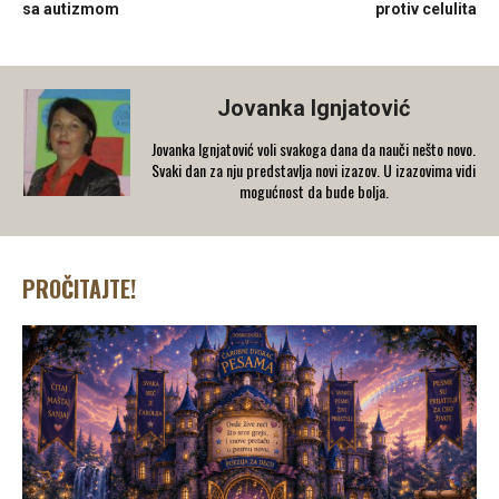
sa autizmom
protiv celulita
Jovanka Ignjatović
Jovanka Ignjatović voli svakoga dana da nauči nešto novo.
Svaki dan za nju predstavlja novi izazov. U izazovima vidi
mogućnost da bude bolja.
PROČITAJTE!