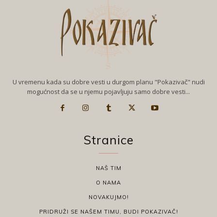
U vremenu kada su dobre vesti u durgom planu "Pokazivač" nudi
mogućnost da se u njemu pojavljuju samo dobre vesti...
Stranice
NAŠ TIM
O NAMA
NOVAKUJMO!
PRIDRUŽI SE NAŠEM TIMU, BUDI POKAZIVAČ!