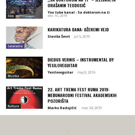
ORAŠANIN TEODOSIĆ
You tube kanal - Sa doktorom na ti
-
dec 10, 2019
Film
KARIKATURA DANA: DŽEREMI VEJD
Slaviša Ševrt
-
jul 5, 2019
Satatatira
DIEBUS VERNIS – INSTRUMENTAL BY
YESILOVEGUITAR
Yesiloveguitar
-
maj 8, 2016
Muzika
22. ART TREMA FEST RUMA 2019:
MEĐUNARODNI FESTIVAL AKADEMSKIH
POZORIŠTA
Kultura
Marko Radojičić
-
mar 24, 2019