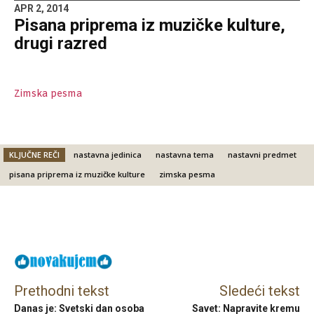
APR 2, 2014
Pisana priprema iz muzičke kulture,
drugi razred
Zimska pesma
KLJUČNE REČI
nastavna jedinica
nastavna tema
nastavni predmet
pisana priprema iz muzičke kulture
zimska pesma
Facebook
X
Email
Prethodni tekst
Sledeći tekst
Danas je: Svetski dan osoba
Savet: Napravite kremu