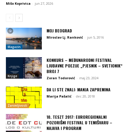
Mišo Koprivica
-
jun 27, 2026
MOJ BEOGRAD
Miroslav Lj. Ranković
-
jun 5, 2016
Magazin
KONKURS – MEĐUNARODNI FESTIVAL
LJUBAVNE POEZIJE „PJESNIK – SVETIONIK“
BROJ 7
Knjige
Zoran Todorović
-
maj 23, 2024
DA LI STE ZNALI: MANJA ZAPREMINA
Marija Pašalić
-
dec 20, 2018
Zanimljivosti
10. TESZT 2017: EUROREGIONALNI
POZORIŠNI FESTIVAL U TEMIŠVARU –
NAJAVA I PROGRAM