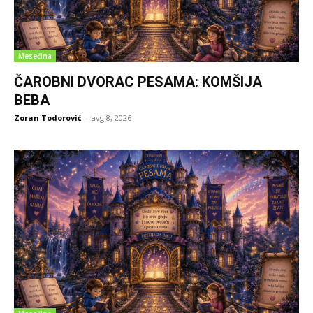
Mesečina
ČAROBNI DVORAC PESAMA: KOMŠIJA
BEBA
Zoran Todorović
-
avg 8, 2026