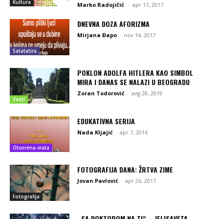
Kultura
Marko Radojičić
-
apr 17, 2017
DNEVNA DOZA AFORIZMA
Mirjana Đapo
-
nov 14, 2017
Satatatira
POKLON ADOLFA HITLERA KAO SIMBOL
MIRA I DANAS SE NALAZI U BEOGRADU
Zoran Todorović
-
avg 28, 2019
Vesti
EDUKATIVNA SERIJA
Nada Kljajić
-
apr 7, 2016
Otvorena vrata
FOTOGRAFIJA DANA: ŽRTVA ZIME
Jovan Pavlović
-
apr 26, 2017
Fotografija
,,SA DOKTOROM NA TI“ – JELISAVETA