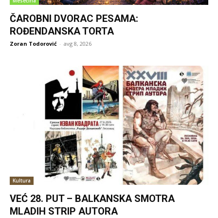
Mesečina
ČAROBNI DVORAC PESAMA:
ROĐENDANSKA TORTA
Zoran Todorović
-
avg 8, 2026
Kultura
VEĆ 28. PUT – BALKANSKA SMOTRA
MLADIH STRIP AUTORA