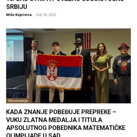
SRBIJU
Mišo Koprivica
-
maj 18, 2026
Obrazovanje
KADA ZNANJE POBEĐUJE PREPREKE –
VUKU ZLATNA MEDALJA I TITULA
APSOLUTNOG POBEDNIKA MATEMATIČKE
OLIMPIJADE U SAD