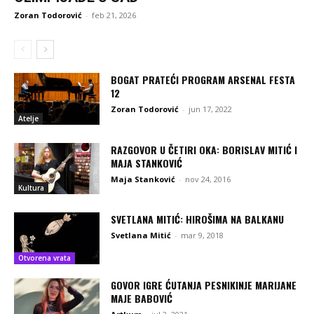
Zoran Todorović
-
feb 21, 2026
BOGAT PRATEĆI PROGRAM ARSENAL FESTA
12
Zoran Todorović
-
jun 17, 2022
Atelje
RAZGOVOR U ČETIRI OKA: BORISLAV MITIĆ I
MAJA STANKOVIĆ
Maja Stanković
-
nov 24, 2016
Kultura
SVETLANA MITIĆ: HIROŠIMA NA BALKANU
Svetlana Mitić
-
mar 9, 2018
Otvorena vrata
GOVOR IGRE ĆUTANJA PESNIKINJE MARIJANE
MAJE BABOVIĆ