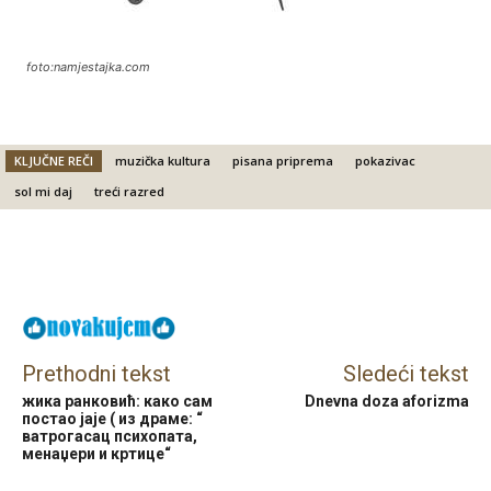
foto:namjestajka.com
KLJUČNE REČI
muzička kultura
pisana priprema
pokazivac
sol mi daj
treći razred
Facebook
X
Email
Prethodni tekst
Sledeći tekst
жика ранковић: како сам
Dnevna doza aforizma
постао јаје ( из драме: “
ватрогасац психопата,
менаџери и кртице“