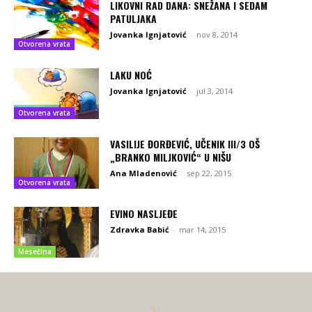
LIKOVNI RAD DANA: SNEŽANA I SEDAM
PATULJAKA
Jovanka Ignjatović
-
nov 8, 2014
Otvorena vrata
LAKU NOĆ
Jovanka Ignjatović
-
jul 3, 2014
Otvorena vrata
VASILIJE ĐORĐEVIĆ, UČENIK III/3 OŠ
„BRANKO MILJKOVIĆ“ U NIŠU
Ana Mladenović
-
sep 22, 2015
Otvorena vrata
EVINO NASLJEĐE
Zdravka Babić
-
mar 14, 2015
Mesečina