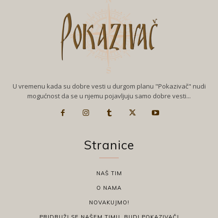
U vremenu kada su dobre vesti u durgom planu "Pokazivač" nudi
mogućnost da se u njemu pojavljuju samo dobre vesti...
Stranice
NAŠ TIM
O NAMA
NOVAKUJMO!
PRIDRUŽI SE NAŠEM TIMU, BUDI POKAZIVAČ!