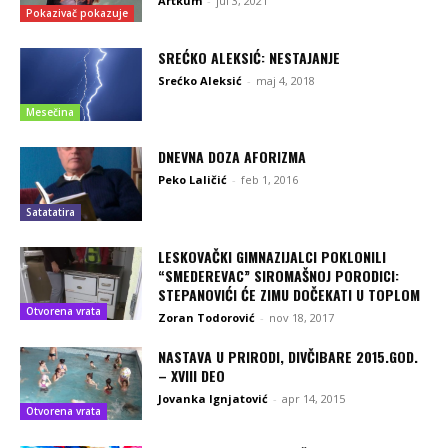
Artkum
-
jul 3, 2021
Pokazivač pokazuje
SREĆKO ALEKSIĆ: NESTAJANJE
Srećko Aleksić
-
maj 4, 2018
Mesečina
DNEVNA DOZA AFORIZMA
Peko Laličić
-
feb 1, 2016
Satatatira
LESKOVAČKI GIMNAZIJALCI POKLONILI
“SMEDEREVAC” SIROMAŠNOJ PORODICI:
STEPANOVIĆI ĆE ZIMU DOČEKATI U TOPLOM
Otvorena vrata
Zoran Todorović
-
nov 18, 2017
NASTAVA U PRIRODI, DIVČIBARE 2015.GOD.
– XVIII DEO
Jovanka Ignjatović
-
apr 14, 2015
Otvorena vrata