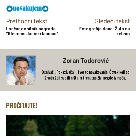
Prethodni tekst
Sledeći tekst
Lončar dobitnik nagrade
Fotografija dana: Žuto na
“Klemens Janicki Ianicus”
zeleno
Zoran Todorović
Osnivač „Pokazivača“. Tvorac novakovanja. Čovek koji od
života želi sve ili ništa, a trenutno živi negde između.
PROČITAJTE!