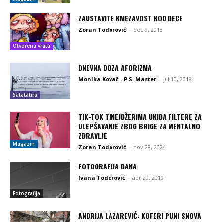
ZAUSTAVITE KMEZAVOST KOD DECE
Zoran Todorović
-
dec 9, 2018
Otvorena vrata
DNEVNA DOZA AFORIZMA
Monika Kovač - P.S. Master
-
jul 10, 2018
Satatatira
TIK-TOK TINEJDŽERIMA UKIDA FILTERE ZA
ULEPŠAVANJE ZBOG BRIGE ZA MENTALNO
ZDRAVLJE
Magazin
Zoran Todorović
-
nov 28, 2024
FOTOGRAFIJA DANA
Ivana Todorović
-
apr 20, 2019
Fotografija
ANDRIJA LAZAREVIĆ: KOFERI PUNI SNOVA