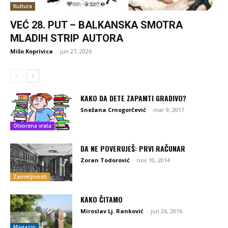
Kultura
VEĆ 28. PUT – BALKANSKA SMOTRA
MLADIH STRIP AUTORA
Mišo Koprivica
-
jun 27, 2026
KAKO DA DETE ZAPAMTI GRADIVO?
Snežana Crnogorčević
-
mar 9, 2017
Otvorena vrata
DA NE POVERUJEŠ: PRVI RAČUNAR
Zoran Todorović
-
nov 10, 2014
Zanimljivosti
KAKO ČITAMO
Miroslav Lj. Ranković
-
jun 26, 2016
Magazin