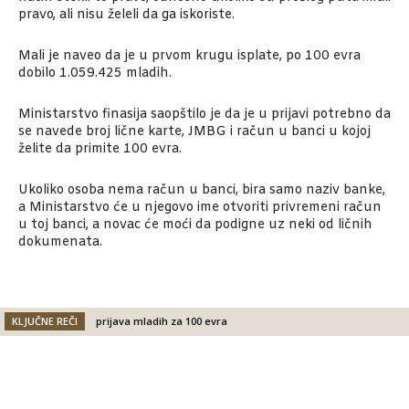
pravo, ali nisu želeli da ga iskoriste.
Mali je naveo da je u prvom krugu isplate, po 100 evra
dobilo 1.059.425 mladih.
Ministarstvo finasija saopštilo je da je u prijavi potrebno da
se navede broj lične karte, JMBG i račun u banci u kojoj
želite da primite 100 evra.
Ukoliko osoba nema račun u banci, bira samo naziv banke,
a Ministarstvo će u njegovo ime otvoriti privremeni račun
u toj banci, a novac će moći da podigne uz neki od ličnih
dokumenata.
KLJUČNE REČI
prijava mladih za 100 evra
Facebook
X
Email