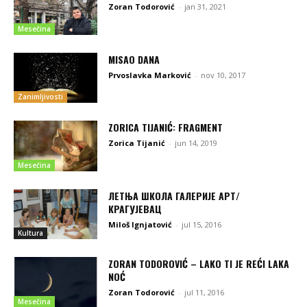
Zoran Todorović
-
jan 31, 2021
Mesečina
MISAO DANA
Prvoslavka Marković
-
nov 10, 2017
Zanimljivosti
ZORICA TIJANIĆ: FRAGMENT
Zorica Tijanić
-
jun 14, 2019
Mesečina
ЛЕТЊА ШКОЛА ГАЛЕРИЈЕ АРТ/
КРАГУЈЕВАЦ
Miloš Ignjatović
-
jul 15, 2016
Kultura
ZORAN TODOROVIĆ – LAKO TI JE REĆI LAKA
NOĆ
Zoran Todorović
-
jul 11, 2016
Mesečina