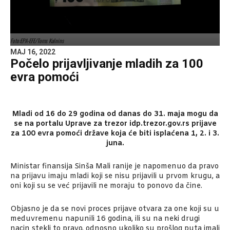
Foto:EPA-EFE/Toms Kalnins
MAJ 16, 2022
Počelo prijavljivanje mladih za 100
evra pomoći
Mladi od 16 do 29 godina od danas do 31. maja mogu da
se na portalu Uprave za trezor idp.trezor.gov.rs prijave
za 100 evra pomoći države koja će biti isplaćena 1, 2. i 3.
juna.
Ministar finansija Sinša Mali ranije je napomenuo da pravo
na prijavu imaju mladi koji se nisu prijavili u prvom krugu, a
oni koji su se već prijavili ne moraju to ponovo da čine.
Objasno je da se novi proces prijave otvara za one koji su u
meduvremenu napunili 16 godina, ili su na neki drugi
nacin stekli to pravo, odnosno ukoliko su prošlog puta imali