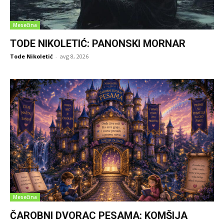
Mesečina
TODE NIKOLETIĆ: PANONSKI MORNAR
Tode Nikoletić
-
avg 8, 2026
Mesečina
ČAROBNI DVORAC PESAMA: KOMŠIJA