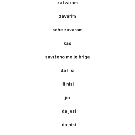
zatvaram
zavarim
sebe zavaram
kao
savršeno me je briga
da li si
ili nisi
jer
i da jesi
i da nisi