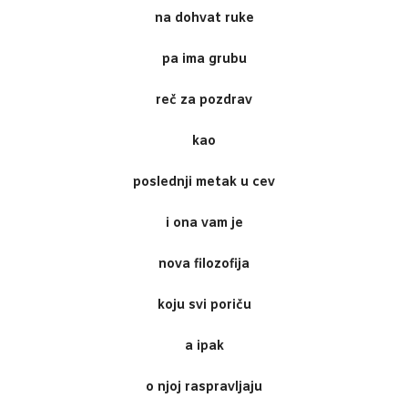
na dohvat ruke
pa ima grubu
reč za pozdrav
kao
poslednji metak u cev
i ona vam je
nova filozofija
koju svi poriču
a ipak
o njoj raspravljaju