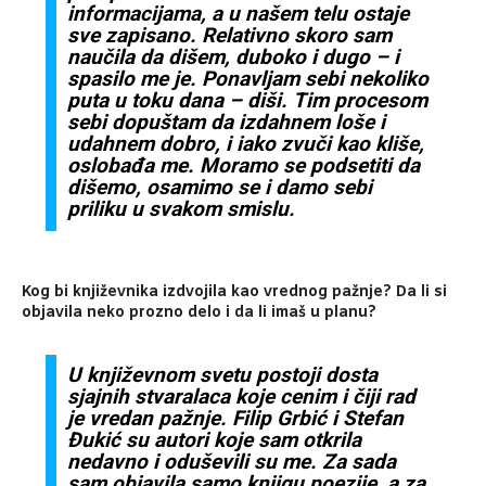
informacijama, a u našem telu ostaje
sve zapisano. Relativno skoro sam
naučila da dišem, duboko i dugo – i
spasilo me je. Ponavljam sebi nekoliko
puta u toku dana – diši. Tim procesom
sebi dopuštam da izdahnem loše i
udahnem dobro, i iako zvuči kao kliše,
oslobađa me. Moramo se podsetiti da
dišemo, osamimo se i damo sebi
priliku u svakom smislu.
Kog bi književnika izdvojila kao vrednog pažnje? Da li si
objavila neko prozno delo i da li imaš u planu?
U književnom svetu postoji dosta
sjajnih stvaralaca koje cenim i čiji rad
je vredan pažnje. Filip Grbić i Stefan
Đukić su autori koje sam otkrila
nedavno i oduševili su me. Za sada
sam objavila samo knjigu poezije, a za