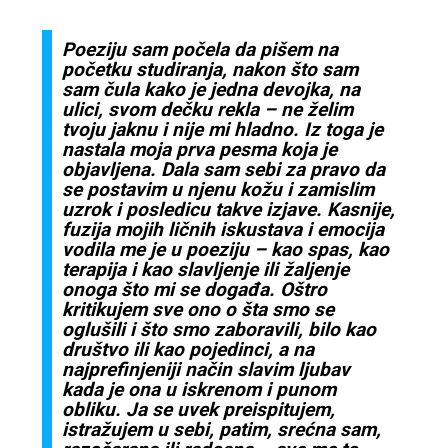
Poeziju sam počela da pišem na
početku studiranja, nakon što sam
sam čula kako je jedna devojka, na
ulici, svom dečku rekla – ne želim
tvoju jaknu i nije mi hladno. Iz toga je
nastala moja prva pesma koja je
objavljena. Dala sam sebi za pravo da
se postavim u njenu kožu i zamislim
uzrok i posledicu takve izjave. Kasnije,
fuzija mojih ličnih iskustava i emocija
vodila me je u poeziju – kao spas, kao
terapija i kao slavljenje ili žaljenje
onoga što mi se događa. Oštro
kritikujem sve ono o šta smo se
oglušili i što smo zaboravili, bilo kao
društvo ili kao pojedinci, a na
najprefinjeniji način slavim ljubav
kada je ona u iskrenom i punom
obliku. Ja se uvek preispitujem,
istražujem u sebi, patim, srećna sam,