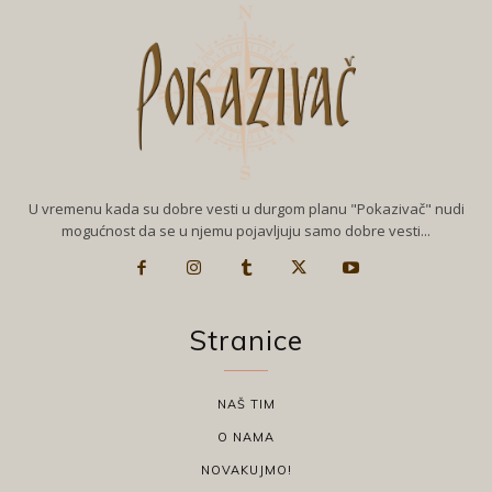
U vremenu kada su dobre vesti u durgom planu "Pokazivač" nudi
mogućnost da se u njemu pojavljuju samo dobre vesti...
Stranice
NAŠ TIM
O NAMA
NOVAKUJMO!