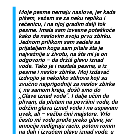
Moje pesme nemaju naslove, jer kada
pišem, vežem se za neku repliku i
rečenicu, i na njoj gradim dalji tok
pesme. Imala sam izvesne poteškoće
kako da naslovim svoju prvu zbirku.
Jednom prilikom sam sedela sa
prijateljem koga sam pitala šta je
najvažnije u životu, na šta mi je on
odgovorio – da držiš glavu iznad
vode. Tako je i nastala pesma, a iz
pesme i naslov zbirke. Moj izdavač
izdvojio je nekoliko stihova koji su
zvučno najprigodniji za naslov zbirke
i, na samom kraju, došli smo do
,,Glave iznad vode“. I dalje učim da
plivam, da plutam na površini vode, da
održim glavu iznad vode i ne uspevam
uvek, ali – vežba čini majstora. Vrlo
često mi voda pređe preko glave, jer
emocije nadigraju racio, potom ronim
na dah i izvučem glavu iznad vode, u