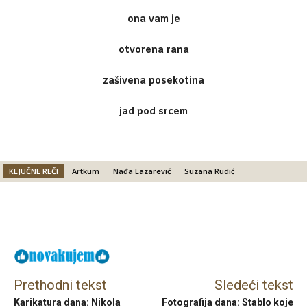
ona vam je
otvorena rana
zašivena posekotina
jad pod srcem
KLJUČNE REČI
Artkum
Nađa Lazarević
Suzana Rudić
Facebook
X
Email
Prethodni tekst
Sledeći tekst
Karikatura dana: Nikola
Fotografija dana: Stablo koje