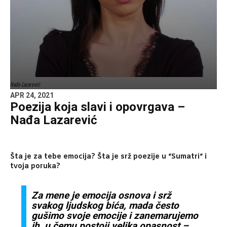
Nađa Lazarević
APR 24, 2021
Poezija koja slavi i opovrgava –
Nađa Lazarević
Šta je za tebe emocija? Šta je srž poezije u “Sumatri“ i
tvoja poruka?
Za mene je emocija osnova i srž
svakog ljudskog bića, mada često
gušimo svoje emocije i zanemarujemo
ih, u čemu postoji velika opasnost –