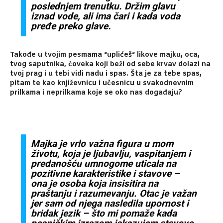
poslednjem trenutku. Držim glavu
iznad vode, ali ima čari i kada voda
pređe preko glave.
Takođe u tvojim pesmama “uplićeš“ likove majku, oca,
tvog saputnika, čoveka koji beži od sebe krvav dolazi na
tvoj prag i u tebi vidi nadu i spas. Šta je za tebe spas,
pitam te kao književnicu i učesnicu u svakodnevnim
prilkama i neprilkama koje se oko nas događaju?
Majka je vrlo važna figura u mom
životu, koja je ljubavlju, vaspitanjem i
predanošću umnogome uticala na
pozitivne karakteristike i stavove –
ona je osoba koja insisitira na
praštanju i razumevanju. Otac je važan
jer sam od njega nasledila upornost i
bridak jezik – što mi pomaže kada