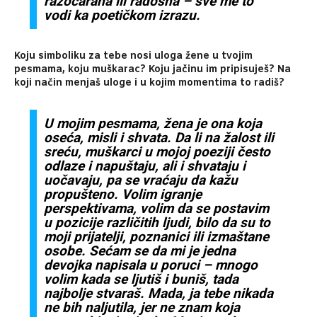
razočarana ili radosna – sve me to
vodi ka poetičkom izrazu.
Koju simboliku za tebe nosi uloga žene u tvojim
pesmama, koju muškarac? Koju jačinu im pripisuješ? Na
koji način menjaš uloge i u kojim momentima to radiš?
U mojim pesmama, žena je ona koja
oseća, misli i shvata. Da li na žalost ili
sreću, muškarci u mojoj poeziji često
odlaze i napuštaju, ali i shvataju i
uočavaju, pa se vraćaju da kažu
propušteno. Volim igranje
perspektivama, volim da se postavim
u pozicije različitih ljudi, bilo da su to
moji prijatelji, poznanici ili izmaštane
osobe. Sećam se da mi je jedna
devojka napisala u poruci – mnogo
volim kada se ljutiš i buniš, tada
najbolje stvaraš. Mada, ja tebe nikada
ne bih naljutila, jer ne znam koja