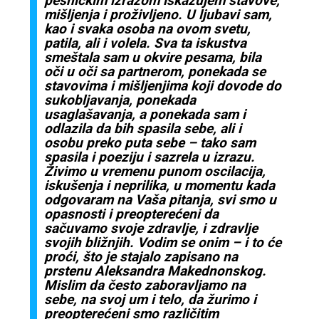
pesničkim izrazom iskazujem stavove,
mišljenja i proživljeno. U ljubavi sam,
kao i svaka osoba na ovom svetu,
patila, ali i volela. Sva ta iskustva
smeštala sam u okvire pesama, bila
oči u oči sa partnerom, ponekada se
stavovima i mišljenjima koji dovode do
sukobljavanja, ponekada
usaglašavanja, a ponekada sam i
odlazila da bih spasila sebe, ali i
osobu preko puta sebe – tako sam
spasila i poeziju i sazrela u izrazu.
Živimo u vremenu punom oscilacija,
iskušenja i neprilika, u momentu kada
odgovaram na Vaša pitanja, svi smo u
opasnosti i preopterećeni da
sačuvamo svoje zdravlje, i zdravlje
svojih bližnjih. Vodim se onim – i to će
proći, što je stajalo zapisano na
prstenu Aleksandra Makednonskog.
Mislim da često zaboravljamo na
sebe, na svoj um i telo, da žurimo i
preopterećeni smo različitim