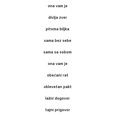
ona vam je
divlja zver
pitoma biljka
sama bez sebe
sama sa sobom
ona vam je
obećani rat
oklevetan pakt
lažni dogovor
tajni prigovor