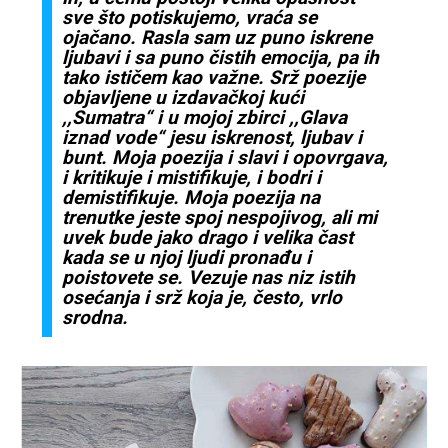
sve što potiskujemo, vraća se
ojačano. Rasla sam uz puno iskrene
ljubavi i sa puno čistih emocija, pa ih
tako ističem kao važne. Srž poezije
objavljene u izdavačkoj kući
,,Sumatra“ i u mojoj zbirci ,,Glava
iznad vode“ jesu iskrenost, ljubav i
bunt. Moja poezija i slavi i opovrgava,
i kritikuje i mistifikuje, i bodri i
demistifikuje. Moja poezija na
trenutke jeste spoj nespojivog, ali mi
uvek bude jako drago i velika čast
kada se u njoj ljudi pronađu i
poistovete se. Vezuje nas niz istih
osećanja i srž koja je, često, vrlo
srodna.