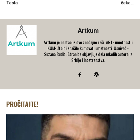
Tesla
čeka…
Artkum
Artkum je nastao iz dve značajne reči. ART- umetnost i
KUM- što bi značilo kumovati umetnosti. Osnivač -
Suzana Rudić. Stranica objavljuje dela mladih autora iz
Srbije i inostranstva.
PROČITAJTE!