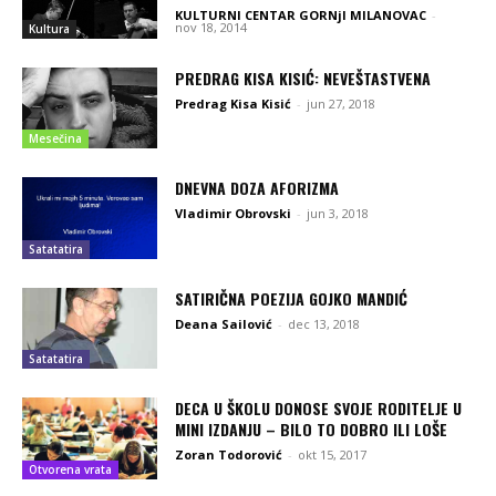
KULTURNI CENTAR GORNjI MILANOVAC
-
nov 18, 2014
Kultura
PREDRAG KISA KISIĆ: NEVEŠTASTVENA
Predrag Kisa Kisić
-
jun 27, 2018
Mesečina
DNEVNA DOZA AFORIZMA
Vladimir Obrovski
-
jun 3, 2018
Satatatira
SATIRIČNA POEZIJA GOJKO MANDIĆ
Deana Sailović
-
dec 13, 2018
Satatatira
DECA U ŠKOLU DONOSE SVOJE RODITELJE U
MINI IZDANJU – BILO TO DOBRO ILI LOŠE
Zoran Todorović
-
okt 15, 2017
Otvorena vrata