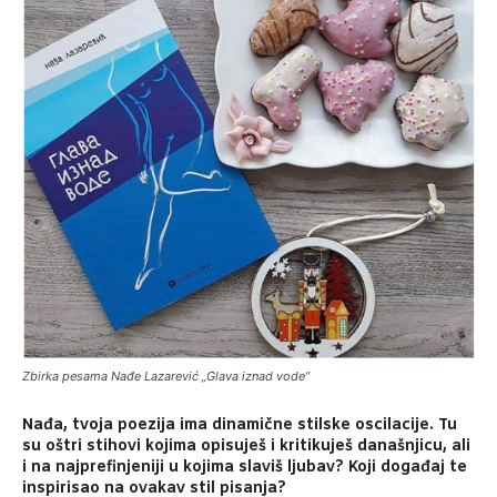
Zbirka pesama Nađe Lazarević „Glava iznad vode“
Nađa, tvoja poezija ima dinamične stilske oscilacije. Tu
su oštri stihovi kojima opisuješ i kritikuješ današnjicu, ali
i na najprefinjeniji u kojima slaviš ljubav? Koji događaj te
inspirisao na ovakav stil pisanja?