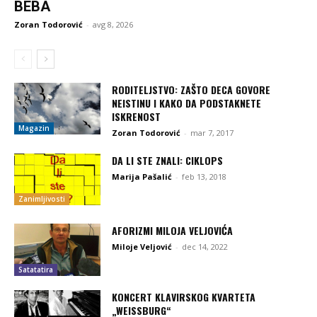
BEBA
Zoran Todorović
-
avg 8, 2026
RODITELJSTVO: ZAŠTO DECA GOVORE
NEISTINU I KAKO DA PODSTAKNETE
ISKRENOST
Magazin
Zoran Todorović
-
mar 7, 2017
DA LI STE ZNALI: CIKLOPS
Marija Pašalić
-
feb 13, 2018
Zanimljivosti
AFORIZMI MILOJA VELJOVIĆA
Miloje Veljović
-
dec 14, 2022
Satatatira
KONCERT KLAVIRSKOG KVARTETA
„WEISSBURG“