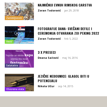
NAJMIĆNIJI EVNUH RIMSKOG CARSTVA
Zoran Todorović
-
jan 29, 2018
Zanimljivosti
FOTOGRAFIJE DANA: SVEČANI DEFILE I
CEREMONIJA OTVARANJA ZOI PEKING 2022
Zoran Todorović
-
feb 5, 2022
Vesti
3 X PRESECI
Deana Sailović
-
maj 14, 2016
Satatatira
JEZIČKE NEDOUMICE: GLAGOL BITI U
POTENCIJALU
Nikola Učur
-
sep 14, 2015
Otvorena vrata