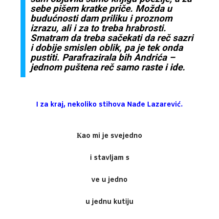
sebe pišem kratke priče. Možda u
budućnosti dam priliku i proznom
izrazu, ali i za to treba hrabrosti.
Smatram da treba sačekati da reč sazri
i dobije smislen oblik, pa je tek onda
pustiti. Parafrazirala bih Andrića –
jednom puštena reč samo raste i ide.
I za kraj, nekoliko stihova Nađe Lazarević.
Кao mi je svejedno
i stavljam s
ve u jedno
u jednu kutiju