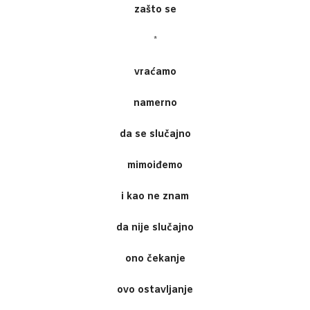
zašto se
*
vraćamo
namerno
da se slučajno
mimoiđemo
i kao ne znam
da nije slučajno
ono čekanje
ovo ostavljanje