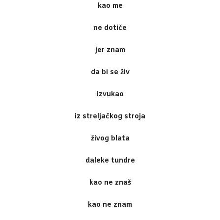
kao me
ne dotiče
jer znam
da bi se živ
izvukao
iz streljačkog stroja
živog blata
daleke tundre
kao ne znaš
kao ne znam