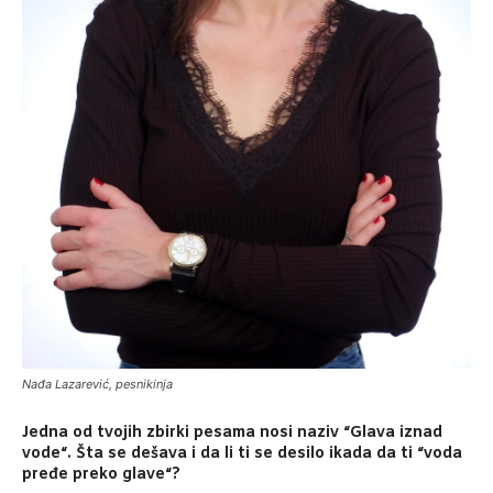
Nađa Lazarević, pesnikinja
Jedna od tvojih zbirki pesama nosi naziv “Glava iznad
vode“. Šta se dešava i da li ti se desilo ikada da ti “voda
pređe preko glave“?