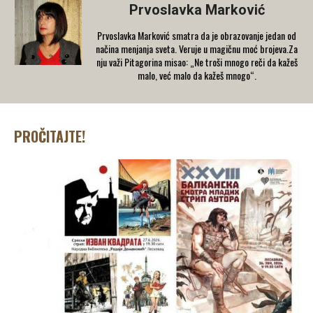
Prvoslavka Marković
Prvoslavka Marković smatra da je obrazovanje jedan od
načina menjanja sveta. Veruje u magičnu moć brojeva.Za
nju važi Pitagorina misao: „Ne troši mnogo reči da kažeš
malo, već malo da kažeš mnogo“.
PROČITAJTE!