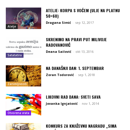
ATELJE: KORPA S VOĆEM (ULJE NA PLATNU
50×60)
Dragana Simić
-
sep 12, 2017
Atelje
SKRENIMO NA PRAVI PUT MILIVOJE
RADOVANOVIĆ
Deana Sailović
-
okt 13, 2016
Satatatira
NA DANAŠNJI DAN: 1. SEPTEMBAR
Zoran Todorović
-
sep 1, 2018
Zanimljivosti
LIKOVNI RAD DANA: SVETI SAVA
Jovanka Ignjatović
-
nov 1, 2014
Otvorena vrata
KONKURS ZA KNJIŽEVNU NAGRADU „SIMA