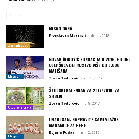
MISAO DANA
Prvoslavka Marković
-
dec 1, 2018
Zanimljivosti
NOVAK ĐOKOVIĆ FONDACIJA U 2016. GODINI
ULEPŠALA DETINJSTVO VIŠE OD 6.000
MALIŠANA
Magazin
Zoran Todorović
-
jan 21, 2017
ŠKOLSKI KALENDAR ZA 2017/2018. ZA
SRBIJU
Zoran Todorović
-
jul 8, 2017
Otvorena vrata
URADI SAM: NAPRAVITE SAMI VLAŽNE
MARAMICE ZA BEBE
Bojana Pudar
-
mar 12, 2015
Magazin