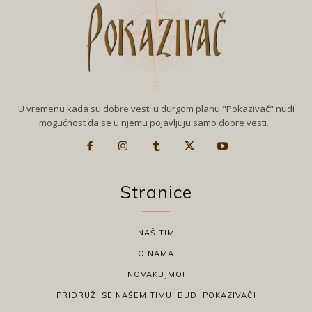
U vremenu kada su dobre vesti u durgom planu "Pokazivač" nudi
mogućnost da se u njemu pojavljuju samo dobre vesti...
Stranice
NAŠ TIM
O NAMA
NOVAKUJMO!
PRIDRUŽI SE NAŠEM TIMU, BUDI POKAZIVAČ!