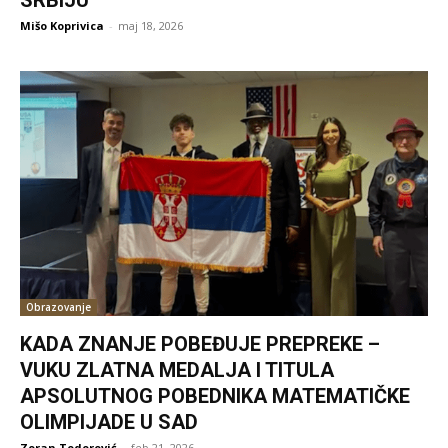
SRBIJU
Mišo Koprivica
-
maj 18, 2026
Obrazovanje
KADA ZNANJE POBEĐUJE PREPREKE –
VUKU ZLATNA MEDALJA I TITULA
APSOLUTNOG POBEDNIKA MATEMATIČKE
OLIMPIJADE U SAD
Zoran Todorović
-
feb 21, 2026