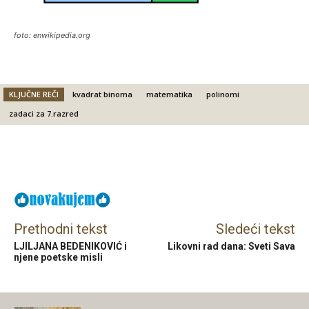
foto: enwikipedia.org
KLJUČNE REČI
kvadrat binoma
matematika
polinomi
zadaci za 7.razred
Facebook
X
Email
Prethodni tekst
Sledeći tekst
LJILJANA BEDENIKOVIĆ i
Likovni rad dana: Sveti Sava
njene poetske misli