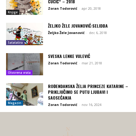
CUCIĆ“ – 2018
Zoran Todorović
-
apr 20, 2018
Knjige
ŽELJKO ŽELE JOVANOVIĆ:SELIDBA
Željko Žele Jovanović
-
dec 6, 2018
Satatatira
SVESKA LENKE VULEVIĆ
Zoran Todorović
-
mar 21, 2018
Otvorena vrata
ROĐENDANSKA ŽELJA PRINCEZE KATARINE –
PRIKLJUČIMO SE PUTU LJUBAVI I
SAOSEĆANJA
Magazin
Zoran Todorović
-
nov 16, 2024