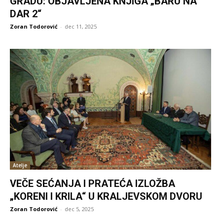
GRADU: OBJAVLJENA KNJIGA „BARU NA
DAR 2“
Zoran Todorović
-
dec 11, 2025
Atelje
VEČE SEĆANJA I PRATEĆA IZLOŽBA
„KORENI I KRILA“ U KRALJEVSKOM DVORU
Zoran Todorović
-
dec 5, 2025