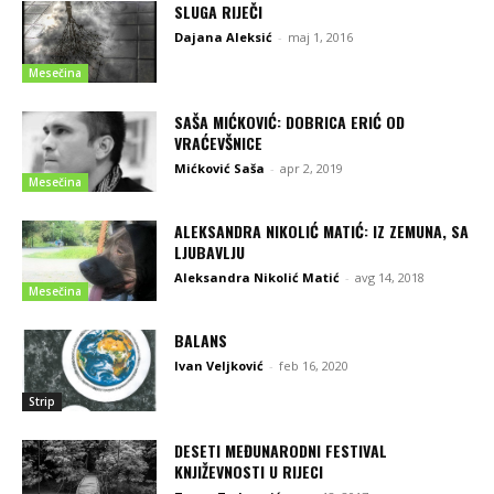
SLUGA RIJEČI
Dajana Aleksić
-
maj 1, 2016
Mesečina
SAŠA MIĆKOVIĆ: DOBRICA ERIĆ OD
VRAĆEVŠNICE
Mićković Saša
-
apr 2, 2019
Mesečina
ALEKSANDRA NIKOLIĆ MATIĆ: IZ ZEMUNA, SA
LJUBAVLJU
Aleksandra Nikolić Matić
-
avg 14, 2018
Mesečina
BALANS
Ivan Veljković
-
feb 16, 2020
Strip
DESETI MEĐUNARODNI FESTIVAL
KNJIŽEVNOSTI U RIJECI