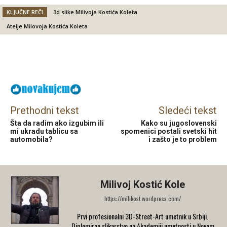
KLJUČNE REČI
3d slike Milivoja Kostića Koleta
Atelje Milovoja Kostića Koleta
Facebook
X
Email
Prethodni tekst
Sledeći tekst
Šta da radim ako izgubim ili
Kako su jugoslovenski
mi ukradu tablicu sa
spomenici postali svetski hit
automobila?
i zašto je to problem
Milivoj Kostić Kole
https://milikost.wordpress.com/
Prvi profesionalni 3D-Street-Art umetnik u Srbiji.
Diplomirao slikarstvo na Akademiji umetnosti u Novom