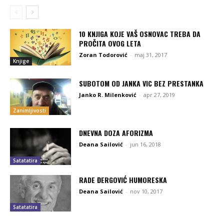
10 KNJIGA KOJE VAŠ OSNOVAC TREBA DA
PROČITA OVOG LETA
Zoran Todorović
-
maj 31, 2017
Knjige
SUBOTOM OD JANKA VIC BEZ PRESTANKA
Janko R. Milenković
-
apr 27, 2019
Zanimljivosti
DNEVNA DOZA AFORIZMA
Deana Sailović
-
jun 16, 2018
Satatatira
RADE ĐERGOVIĆ HUMORESKA
Deana Sailović
-
nov 10, 2017
Satatatira