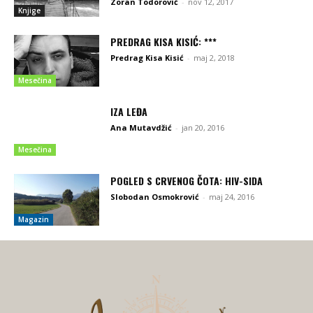
Zoran Todorović
-
nov 12, 2017
Knjige
PREDRAG KISA KISIĆ: ***
Predrag Kisa Kisić
-
maj 2, 2018
Mesečina
IZA LEĐA
Ana Mutavdžić
-
jan 20, 2016
Mesečina
POGLED S CRVENOG ČOTA: HIV-SIDA
Slobodan Osmokrović
-
maj 24, 2016
Magazin