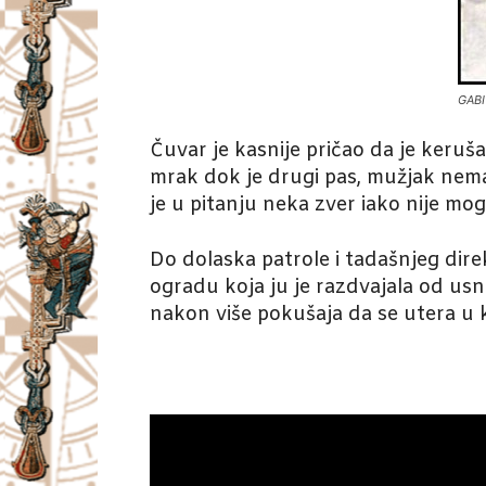
GABI
Čuvar je kasnije pričao da je keruš
mrak dok je drugi pas, mužjak nemač
je u pitanju neka zver iako nije mog
Do dolaska patrole i tadašnjeg dire
ogradu koja ju je razdvajala od usn
nakon više pokušaja da se utera u 