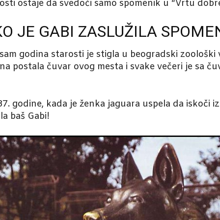
rosti ostaje da svedoči samo spomenik u “Vrtu dobr
O JE GABI ZASLUŽILA SPOME
osam godina starosti je stigla u beogradski zoološki 
ona postala čuvar ovog mesta i svake večeri je sa č
987. godine, kada je ženka jaguara uspela da iskoči 
la baš Gabi!