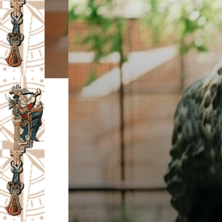
I
V
A
Č