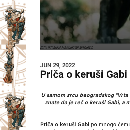
FOTO: ISTORIJSKI ZABAVNIK/JAN ARSENOVIC
JUN 29, 2022
Priča o keruši Gabi
U samom srcu beogradskog “Vrta d
znate da je reč o keruši Gabi, a m
Priča o keruši Gabi
po mnogo čemu p