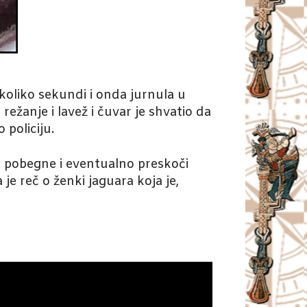
ekoliko sekundi i onda jurnula u
ežanje i lavež i čuvar je shvatio da
 policiju.
da pobegne i eventualno preskoči
e reč o ženki jaguara koja je,