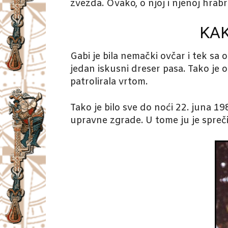
zvezda. Ovako, o njoj i njenoj hrab
KAK
Gabi je bila nemački ovčar i tek sa 
jedan iskusni dreser pasa. Tako je 
patrolirala vrtom.
Tako je bilo sve do noći 22. juna 1
upravne zgrade. U tome ju je spreči