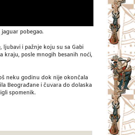
 jaguar pobegao.
 ljubavi i pažnje koju su sa Gabi
 Na kraju, posle mnogih besanih noći,
a još neku godinu dok nije okončala
ila Beograđane i čuvara do dolaska
igli spomenik.