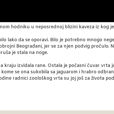
nom hodniku u neposrednoj blizini kaveza iz kog je
ilo lako da se oporavi. Bilo je potrebno mnogo nege,
nogobrojni Beograđani, jer se za njen podvig pročulo.
ruša je stala na noge.
 na kraju izvidala rane. Ostala je počasni čuvar vrt
a kome se ona sukobila sa jaguarom i hrabro odbran
dine radnici zoološkog vrta su joj još za života pod