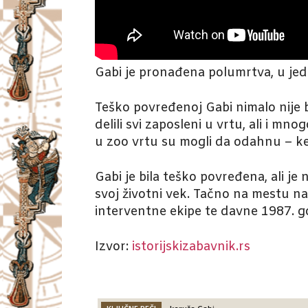
Gabi je pronađena polumrtva, u jed
Teško povređenoj Gabi nimalo nije b
delili svi zaposleni u vrtu, ali i m
u zoo vrtu su mogli da odahnu – ke
Gabi je bila teško povređena, ali je
svoj životni vek. Tačno na mestu n
interventne ekipe te davne 1987. go
Izvor:
istorijskizabavnik.rs