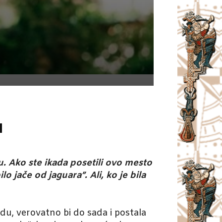
u
 Ako ste ikada posetili ovo mesto
o jače od jaguara”. Ali, ko je bila
u, verovatno bi do sada i postala