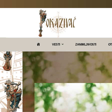
P
VESTI
ZANIMLJIVOSTI
OT
O
K
A
Z