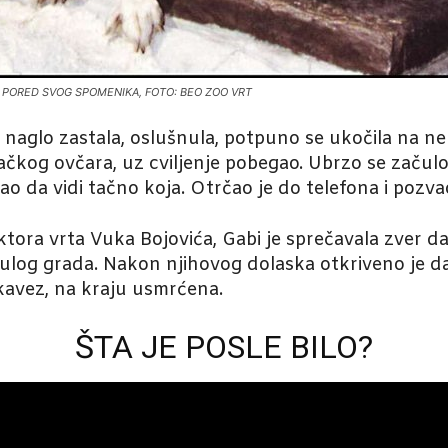
 PORED SVOG SPOMENIKA, FOTO: BEO ZOO VRT
a naglo zastala, oslušnula, potpuno se ukočila na n
kog ovčara, uz cviljenje pobegao. Ubrzo se začulo r
ao da vidi tačno koja. Otrčao je do telefona i pozvao
ktora vrta Vuka Bojovića, Gabi je sprečavala zver 
ulog grada. Nakon njihovog dolaska otkriveno je da j
kavez, na kraju usmrćena.
ŠTA JE POSLE BILO?