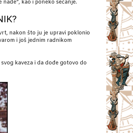
e nade”, kao i poneko sećanje.
NIK?
vrt, nakon što ju je upravi poklonio
uvarom i još jednim radnikom
iz svog kaveza i da dođe gotovo do