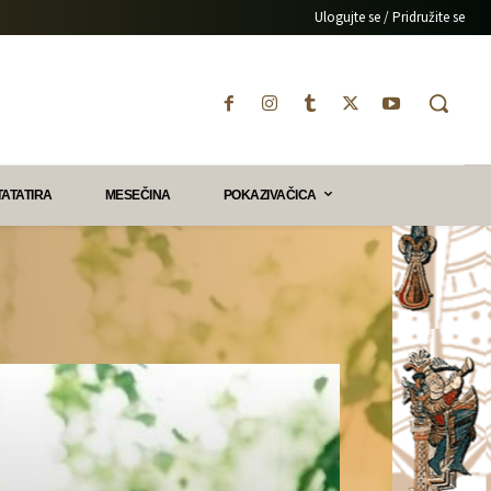
Ulogujte se / Pridružite se
TATATIRA
MESEČINA
POKAZIVAČICA