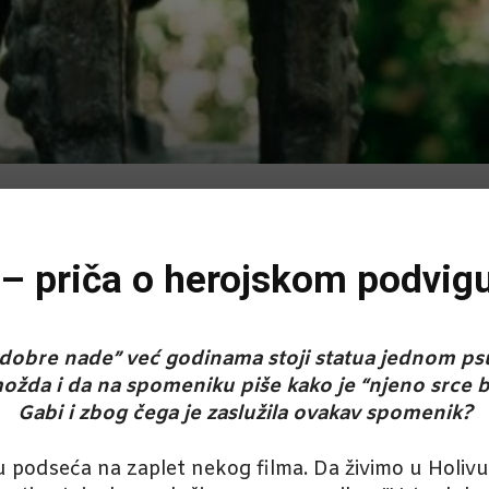
 – priča o herojskom podvig
obre nade” već godinama stoji statua jednom psu.
ožda i da na spomeniku piše kako je “njeno srce bil
Gabi i zbog čega je zaslužila ovakav spomenik?
odseća na zaplet nekog filma. Da živimo u Holivud