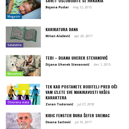
SAVET: OSLOBODITE SE HRKANJA
Bojana Pudar
-
maj 12, 2015
Magazin
KARIKATURA DANA
Milan Alašević
-
apr 20, 2017
Satatatira
TEBI – DIJANA UHEREK STEVANOVIĆ
Dijana Uherek Stevanović
-
dec 1, 2015
Mesečina
TEK KAD POSTANETE RODITELJ PRED OČI
VAM IZLETE SVE MANJKAVOSTI VAŠEG
KARAKTERA
Otvorena vrata
Zoran Todorović
-
jul 27, 2018
KIBIC FENSTER ĐURA ŠEFER SREMAC
Deana Sailović
-
jul 19, 2017