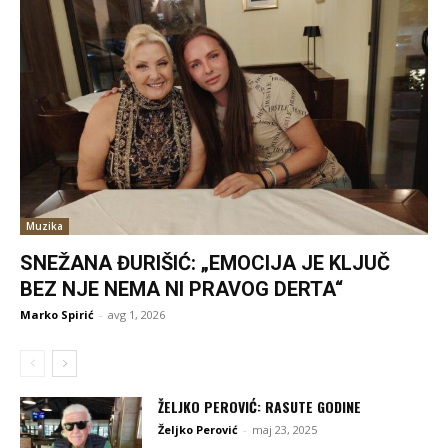
Muzika
SNEŽANA ĐURIŠIĆ: „EMOCIJA JE KLJUČ
BEZ NJE NEMA NI PRAVOG DERTA“
Marko Spirić
-
avg 1, 2026
ŽELJKO PEROVIĆ: RASUTE GODINE
Željko Perović
-
maj 23, 2025