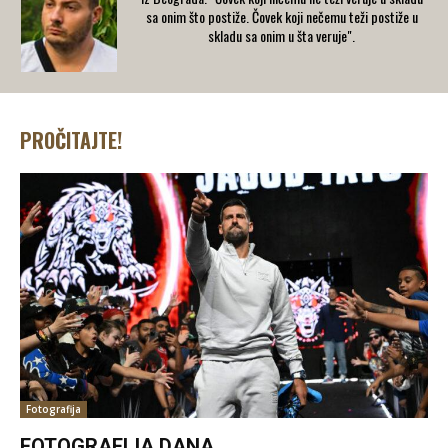
sa onim što postiže. Čovek koji nečemu teži postiže u
skladu sa onim u šta veruje".
PROČITAJTE!
Fotografija
FOTOGRAFIJA DANA