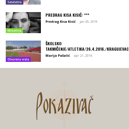
Satatatira
PREDRAG KISA KISIĆ: ***
Predrag Kisa Kisić
-
jan 30, 2019
Mesečina
ŠKOLSKO
TAKMIČENJE/ATLETIKA/26.4.2016./KRAGUJEVAC
Marija Pašalić
-
apr 21, 2016
Otvorena vrata