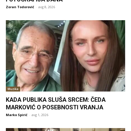
Zoran Todorović
-
avg 8, 2026
Muzika
KADA PUBLIKA SLUŠA SRCEM: ČEDA
MARKOVIĆ O POSEBNOSTI VRANJA
Marko Spirić
-
avg 1, 2026