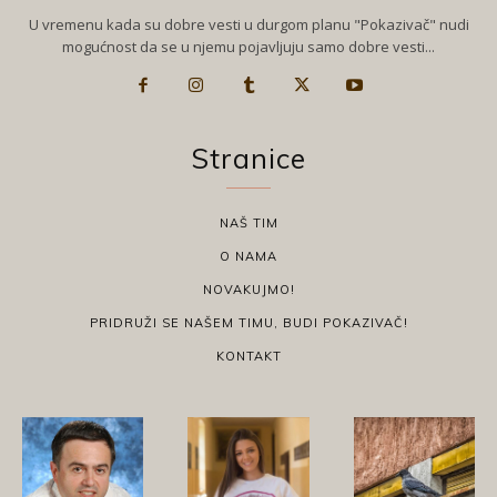
U vremenu kada su dobre vesti u durgom planu "Pokazivač" nudi
mogućnost da se u njemu pojavljuju samo dobre vesti...
Stranice
NAŠ TIM
O NAMA
NOVAKUJMO!
PRIDRUŽI SE NAŠEM TIMU, BUDI POKAZIVAČ!
KONTAKT