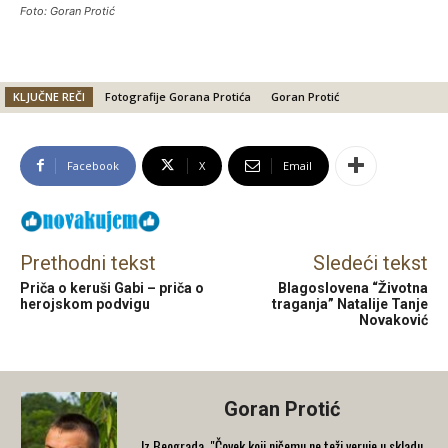
Foto: Goran Protić
KLJUČNE REČI
Fotografije Gorana Protića
Goran Protić
Facebook
X
Email
Prethodni tekst
Sledeći tekst
Priča o keruši Gabi – priča o
Blagoslovena “Životna
herojskom podvigu
traganja” Natalije Tanje
Novaković
Goran Protić
Iz Beograda. "Čovek koji ničemu ne teži veruje u skladu