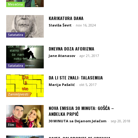
Mesečina
KARIKATURA DANA
Slaviša Ševrt
-
nov 16, 2024
Satatatira
DNEVNA DOZA AFORIZMA
Jane Atanasov
-
apr 21, 2017
Satatatira
DA LI STE ZNALI: TALASEMIJA
Marija Pašalić
-
okt 5, 2017
Zanimljivosti
NOVA EMISIJA 30 MINUTA: GOŠĆA –
ANĐELKA PRPIĆ
30 MINUTA sa Dejanom Jelačom
-
sep 20, 2018
Film