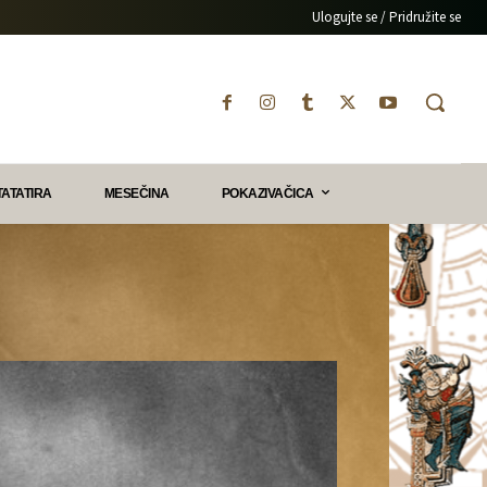
Ulogujte se / Pridružite se
TATATIRA
MESEČINA
POKAZIVAČICA