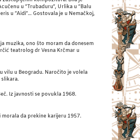
Acučenu u “Trubaduru”, Urlika u “Balu
ris u “Aidi”… Gostovala je u Nemačkoj,
a, moja muzika, ono što moram da donesem
garčić teatrolog dr Vesna Krčmar u
u vilu u Beogradu. Naročito je volela
 slikara.
eč. Iz javnosti se povukla 1968.
i morala da prekine karijeru 1957.