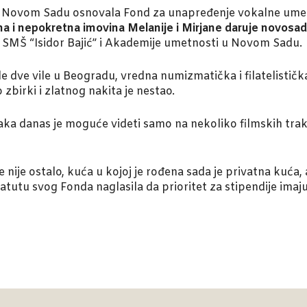
u Novom Sadu osnovala Fond za unapređenje vokalne umetn
a i nepokretna imovina Melanije i Mirjane daruje novosads
 SMŠ “Isidor Bajić” i Akademije umetnosti u Novom Sadu.
le dve vile u Beogradu, vredna numizmatička i filatelističk
birki i zlatnog nakita je nestao.
ka danas je moguće videti samo na nekoliko filmskih traka
e nije ostalo, kuća u kojoj je rođena sada je privatna kuća
tutu svog Fonda naglasila da prioritet za stipendije imaju