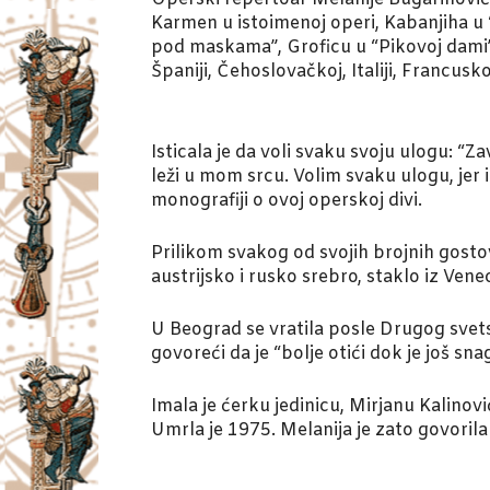
Karmen u istoimenoj operi, Kabanjiha u
pod maskama”, Groficu u “Pikovoj dami”
Španiji, Čehoslovačkoj, Italiji, Francusko
Isticala je da voli svaku svoju ulogu: “
leži u mom srcu. Volim svaku ulogu, jer 
monografiji o ovoj operskoj divi.
Prilikom svakog od svojih brojnih gostov
austrijsko i rusko srebro, staklo iz Vene
U Beograd se vratila posle Drugog svetsk
govoreći da je “bolje otići dok je još sna
Imala je ćerku jedinicu, Mirjanu Kalinov
Umrla je 1975. Melanija je zato govorila d