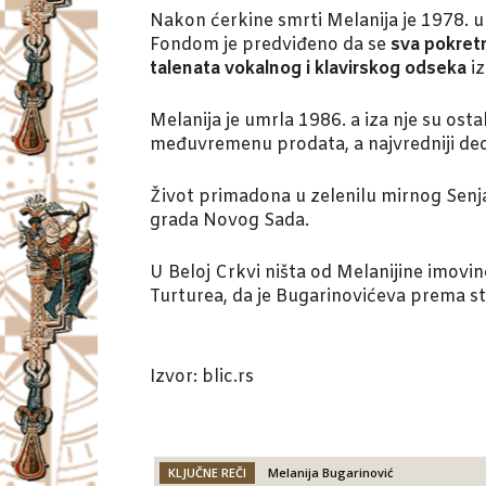
Nakon ćerkine smrti Melanija je 1978. 
Fondom je predviđeno da se
sva pokretn
talenata vokalnog i klavirskog odseka
iz
Melanija je umrla 1986. a iza nje su osta
međuvremenu prodata, a najvredniji deo z
Život primadona u zelenilu mirnog Senja
grada Novog Sada.
U Beloj Crkvi ništa od Melanijine imovin
Turturea, da je Bugarinovićeva prema sta
Izvor: blic.rs
KLJUČNE REČI
Melanija Bugarinović