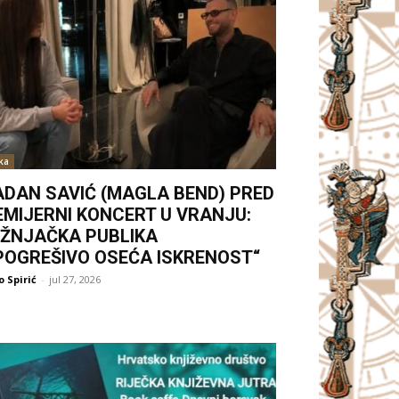
ka
ADAN SAVIĆ (MAGLA BEND) PRED
EMIJERNI KONCERT U VRANJU:
UŽNJAČKA PUBLIKA
POGREŠIVO OSEĆA ISKRENOST“
 Spirić
-
jul 27, 2026