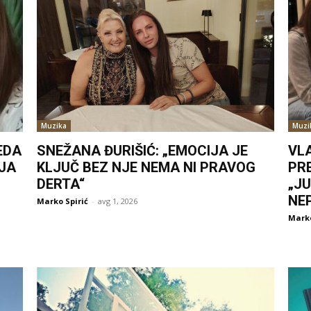
Muzika
Muzi
EDA
SNEŽANA ĐURIŠIĆ: „EMOCIJA JE
VL
JA
KLJUČ BEZ NJE NEMA NI PRAVOG
PR
DERTA“
„J
NE
Marko Spirić
-
avg 1, 2026
Marko