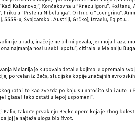
 “Kaći Kabanovoj”, Končakovna u “Knezu Igoru”, Koštanu, 
, Friku u “Prstenu Nibelunga”, Ortrud u “Loengrinu”, Amne
j, SSSR-u, Švajcarskoj, Austriji, Grčkoj, Izraelu, Egiptu…
Zavolim je u radu, inače je ne bih ni pevala, jer moja fraz
i ona najmanja nosi u sebi lepotu”, citirala je Melaniju Bu
anja Melanija je kupovala detalje kojima je opremala svoj
cije, porcelan iz Beča, studijske kopije značajnih evropskih
og rata i to kao zvezda po koju su naročito slali auto u B
ge i glasa i tako ostati u lepoj uspomeni”.
ić-Kalin, takođe prvakinju Bečke opere koja je zbog bolest
a joj je najteža uloga bio život.