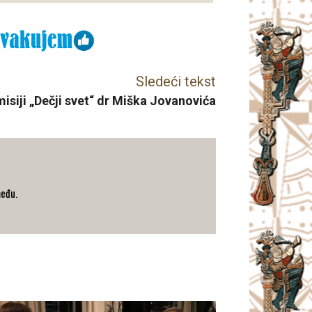
Sledeći tekst
misiji „Dečji svet“ dr Miška Jovanovića
među.