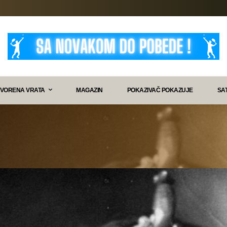
VORENA VRATA
MAGAZIN
POKAZIVAČ POKAZUJE
SA