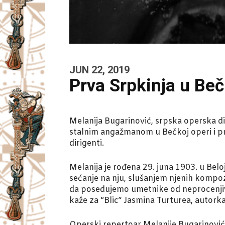
JUN 22, 2019
Prva Srpkinja u Beč
Melanija Bugarinović, srpska operska di
stalnim angažmanom u Bečkoj operi i prv
dirigenti.
Melanija je rođena 29. juna 1903. u Belo
sećanje na nju, slušanjem njenih kompoz
da posedujemo umetnike od neprocenjiv
kaže za “Blic” Jasmina Turturea, autork
Operski repertoar Melanije Bugarinović b