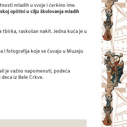
osti mladih u svoje i ćerkino ime.
koj opštini u cilju školovanja mladih
a tbirka, raskošan nakit. Jedna kuća je u
 i fotografija koje se čuvaju u Muzeju
, ali je važno napomenuti, podeća
 deca iz Bele Crkve.