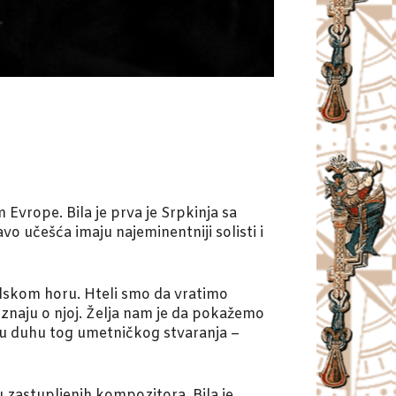
Evrope. Bila je prva je Srpkinja sa
o učešća imaju najeminentniji solisti i
školskom horu. Hteli smo da vratimo
znaju o njoj. Želja nam je da pokažemo
 u duhu tog umetničkog stvaranja –
u zastupljenih kompozitora. Bila je