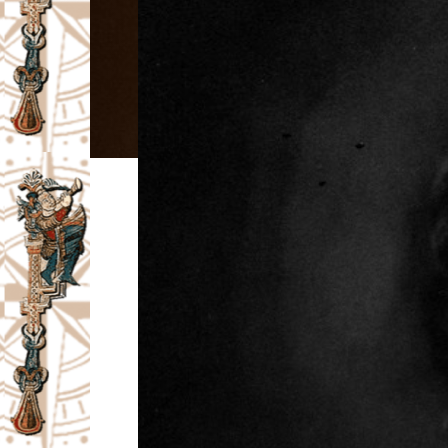
I
V
A
Č