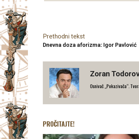
Facebook
X
Email
Prethodni tekst
Dnevna doza aforizma: Igor Pavlović
Zoran Todorov
Osnivač „Pokazivača“. Tvorac
PROČITAJTE!