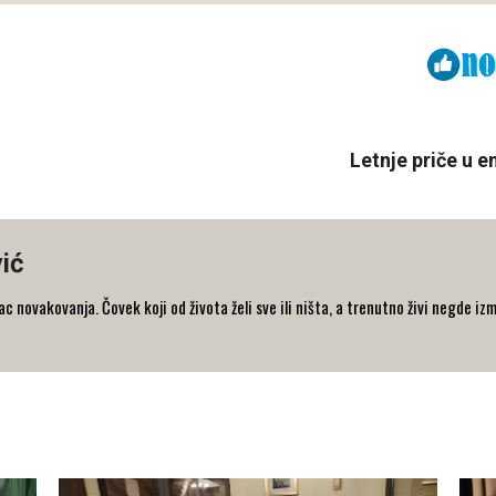
Viber
ReddIt
Letnje priče u e
ić
 novakovanja. Čovek koji od života želi sve ili ništa, a trenutno živi negde iz