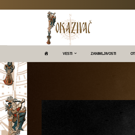
P
VESTI
ZANIMLJIVOSTI
OT
O
K
A
Z