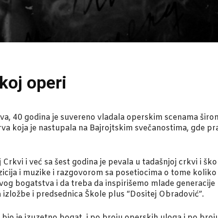
koj operi
va, 40 godina je suvereno vladala operskim scenama širom 
a koja je nastupala na Bajrojtskim svečanostima, gde prav
j Crkvi i već sa šest godina je pevala u tadašnjoj crkvi i 
icija i muzike i razgovorom sa posetiocima o tome koliko 
og bogatstva i da treba da inspirišemo mlade generacije
a izložbe i predsednica Škole plus “Dositej Obradović”.
io je izuzetno bogat, i po broju operskih uloga i po broj