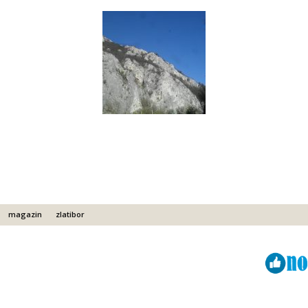
magazin
zlatibor
Viber
ReddIt