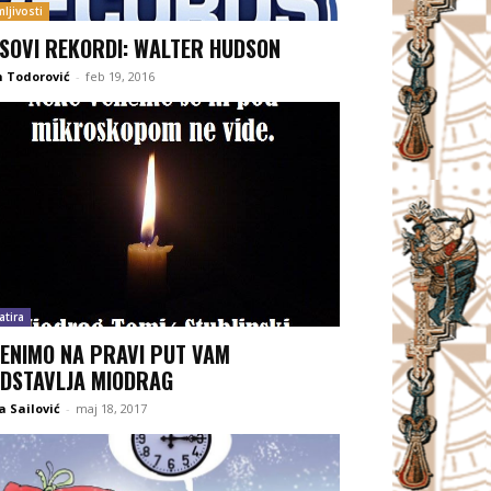
ljivosti
ISOVI REKORDI: WALTER HUDSON
 Todorović
-
feb 19, 2016
atira
ENIMO NA PRAVI PUT VAM
DSTAVLJA MIODRAG
 Sailović
-
maj 18, 2017