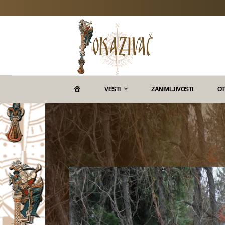
P
VESTI
ZANIMLJIVOSTI
OT
O
K
A
Z