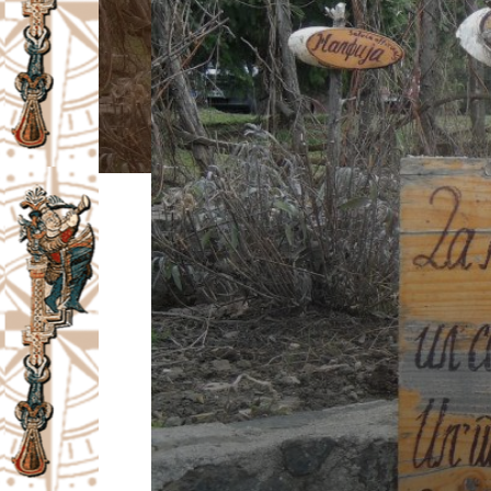
I
V
A
Č