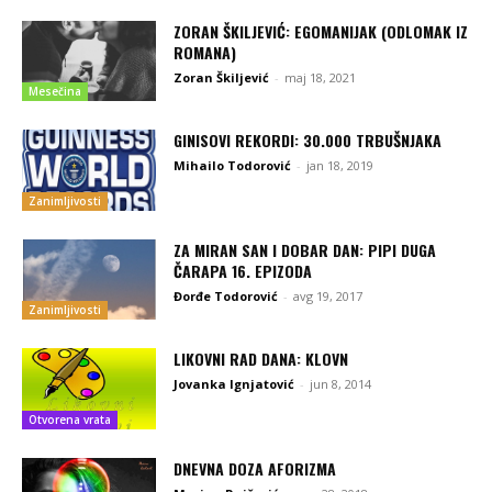
ZORAN ŠKILJEVIĆ: EGOMANIJAK (ODLOMAK IZ
ROMANA)
Zoran Škiljević
-
maj 18, 2021
Mesečina
GINISOVI REKORDI: 30.000 TRBUŠNJAKA
Mihailo Todorović
-
jan 18, 2019
Zanimljivosti
ZA MIRAN SAN I DOBAR DAN: PIPI DUGA
ČARAPA 16. EPIZODA
Đorđe Todorović
-
avg 19, 2017
Zanimljivosti
LIKOVNI RAD DANA: KLOVN
Jovanka Ignjatović
-
jun 8, 2014
Otvorena vrata
DNEVNA DOZA AFORIZMA