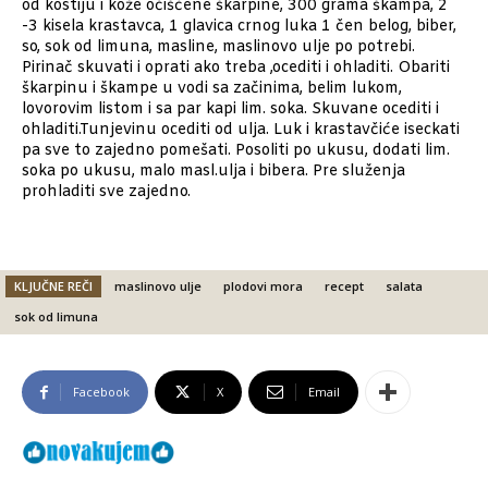
od kostiju i kože očišćene škarpine, 300 grama škampa, 2
-3 kisela krastavca, 1 glavica crnog luka 1 čen belog, biber,
so, sok od limuna, masline, maslinovo ulje po potrebi.
Pirinač skuvati i oprati ako treba ,ocediti i ohladiti. Obariti
škarpinu i škampe u vodi sa začinima, belim lukom,
lovorovim listom i sa par kapi lim. soka. Skuvane ocediti i
ohladiti.Tunjevinu ocediti od ulja. Luk i krastavčiće iseckati
pa sve to zajedno pomešati. Posoliti po ukusu, dodati lim.
soka po ukusu, malo masl.ulja i bibera. Pre služenja
prohladiti sve zajedno.
KLJUČNE REČI
maslinovo ulje
plodovi mora
recept
salata
sok od limuna
Facebook
X
Email