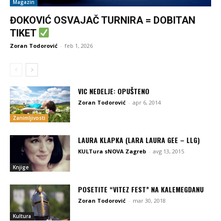
Magazin
ĐOKOVIĆ OSVAJAČ TURNIRA = DOBITAN
TIKET
Zoran Todorović
-
feb 1, 2026
VIC NEDELJE: OPUŠTENO
Zoran Todorović
-
apr 6, 2014
Zanimljivosti
LAURA KLAPKA (LARA LAURA GEE – LLG)
KULTura sNOVA Zagreb
-
avg 13, 2015
Knjige
POSETITE “VITEZ FEST” NA KALEMEGDANU
Zoran Todorović
-
mar 30, 2018
Kultura