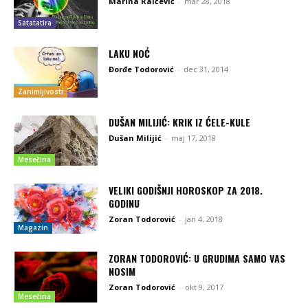
Marina Raičević
-
mar 28, 2018
Satatatira
LAKU NOĆ
Đorđe Todorović
-
dec 31, 2014
Zanimljivosti
DUŠAN MILIJIĆ: KRIK IZ ĆELE-KULE
Dušan Milijić
-
maj 17, 2018
Mesečina
VELIKI GODIŠNJI HOROSKOP ZA 2018.
GODINU
Zoran Todorović
-
jan 4, 2018
Magazin
ZORAN TODOROVIĆ: U GRUDIMA SAMO VAS
NOSIM
Zoran Todorović
-
okt 9, 2017
Mesečina