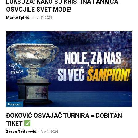
LUKSUZA: KAKO SU KRISTINA I ANKICA
OSVOJILE SVET MODE!
Marko Spirić
-
mar 3, 2026
Magazin
ĐOKOVIĆ OSVAJAČ TURNIRA = DOBITAN
TIKET
Zoran Todorović
-
feb 1, 2026