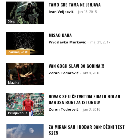
TAMO GDE TAMA NE JENJAVA
Ivan Veljković
-
jan 18, 2015
Strip
MISAO DANA
Prvoslavka Marković
-
maj 31, 2017
Zanimljivosti
VAN GOGH SLAVI 30 GODINA!!!
Zoran Todorović
-
okt 8, 2016
Muzika
NOVAK SE U ČETVRTOM FINALU ROLAN
GAROSA BORI ZA ISTORIJU!
Zoran Todorović
-
jun 3, 2016
Priključenija
ZA MIRAN SAN I DOBAR DAN: DŽONI TEST
S2E5