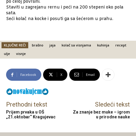
po celoj površini.
Staviti u zagrejanu rernu i peći na 200 stepeni oko pola
sata.
Seći kolač na kocke i posuti ga sa šećerom u prahu.
KLJUČNE REČI
brašno
jaja
kolač sa visnjama
kuhinja
recept
ulje
visnje
Facebook
X
Email
Prethodni tekst
Sledeći tekst
Prijem prvaka u OŠ
Za znanje bez muke – igrom
„21.oktobar“ Kragujevac
u prirodne nauke