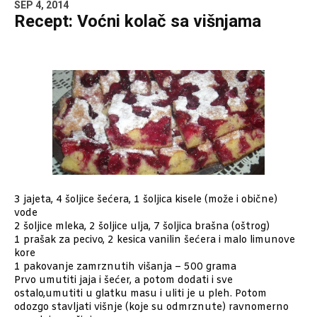
SEP 4, 2014
Recept: Voćni kolač sa višnjama
3 jajeta, 4 šoljice šećera, 1 šoljica kisele (može i obične)
vode
2 šoljice mleka, 2 šoljice ulja, 7 šoljica brašna (oštrog)
1 prašak za pecivo, 2 kesica vanilin šećera i malo limunove
kore
1 pakovanje zamrznutih višanja – 500 grama
Prvo umutiti jaja i šećer, a potom dodati i sve
ostalo,umutiti u glatku masu i uliti je u pleh. Potom
odozgo stavljati višnje (koje su odmrznute) ravnomerno