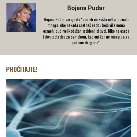
Bojana Pudar
Bojana Pudar veruje da "osmeh ne košta ništa, a znači
mnogo. Ako nekada sretneš osobu koja više nema
osmeh, budi velikodušan, pokloni joj svoj. Niko ne oseća
takvu potrebu za osmehom, kao oni koji ne mogu da ga
poklone drugima".
PROČITAJTE!