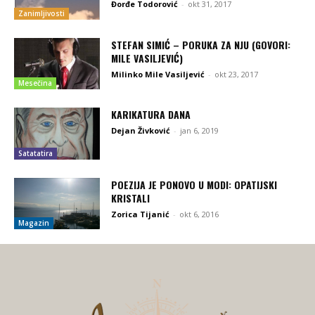
Đorđe Todorović
-
okt 31, 2017
Zanimljivosti
STEFAN SIMIĆ – PORUKA ZA NJU (GOVORI:
MILE VASILJEVIĆ)
Milinko Mile Vasiljević
-
okt 23, 2017
Mesečina
KARIKATURA DANA
Dejan Živković
-
jan 6, 2019
Satatatira
POEZIJA JE PONOVO U MODI: OPATIJSKI
KRISTALI
Zorica Tijanić
-
okt 6, 2016
Magazin