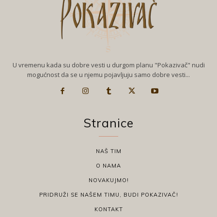
U vremenu kada su dobre vesti u durgom planu "Pokazivač" nudi
mogućnost da se u njemu pojavljuju samo dobre vesti...
Stranice
NAŠ TIM
O NAMA
NOVAKUJMO!
PRIDRUŽI SE NAŠEM TIMU, BUDI POKAZIVAČ!
KONTAKT