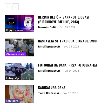
NERMIN DELIĆ – BANKROT LJUBAVI
(PJESNIKOVE BJELINE, 2013)
Nermin Delić
-
feb 15, 2018
Knjige
NASTAVLJA SE TRADICIJA U KRAGUJEVCU
Miloš Ignjatović
-
avg 25, 2023
Otvorena vrata
FOTOGRAFIJA DANA: PRVA FOTOGRAFIJA
Miloš Ignjatović
-
jun 24, 2024
Fotografija
KARIKATURA DANA
Tode Blaževski
-
nov 17, 2018
Satatatira