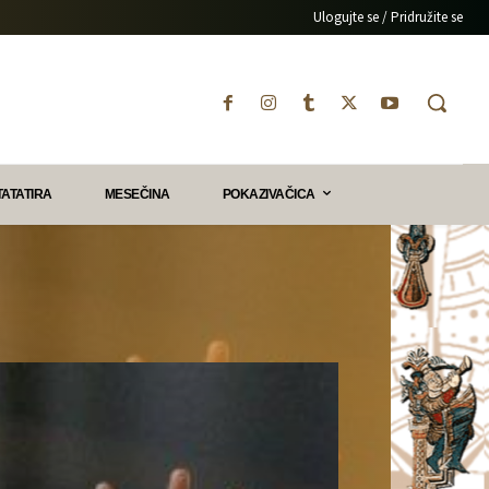
Ulogujte se / Pridružite se
TATATIRA
MESEČINA
POKAZIVAČICA