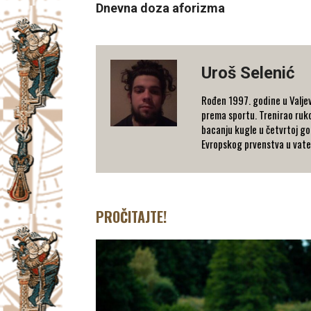
Dnevna doza aforizma
Uroš Selenić
Rođen 1997. godine u Valjev
prema sportu. Trenirao rukom
bacanju kugle u četvrtoj go
Evropskog prvenstva u vaterp
PROČITAJTE!