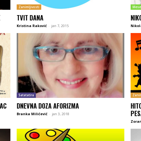
Zanimljivosti
Mese
E
TVIT DANA
NIK
Kristina Raković
-
jan 7, 2015
Nikol
Satatatira
Zanim
VAC
DNEVNA DOZA AFORIZMA
HIT
PES
Branka Milićević
-
jan 3, 2018
Zoran