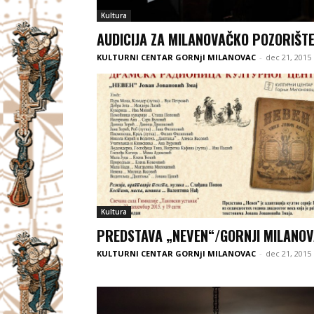
Kultura
AUDICIJA ZA MILANOVAČKO POZORIŠT
KULTURNI CENTAR GORNjI MILANOVAC
-
dec 21, 2015
Kultura
PREDSTAVA „NEVEN“/GORNJI MILANO
KULTURNI CENTAR GORNjI MILANOVAC
-
dec 21, 2015