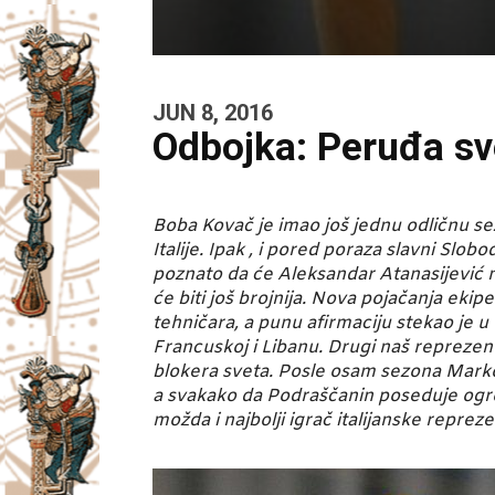
JUN 8, 2016
Odbojka: Peruđa sv
Boba Kovač je imao još jednu odličnu se
Italije. Ipak , i pored poraza slavni S
poznato da će Aleksandar Atanasijević n
će biti još brojnija. Nova pojačanja ekip
tehničara, a punu afirmaciju stekao je 
Francuskoj i Libanu. Drugi naš reprezent
blokera sveta. Posle osam sezona Marko 
a svakako da Podraščanin poseduje ogroma
možda i najbolji igrač italijanske repre