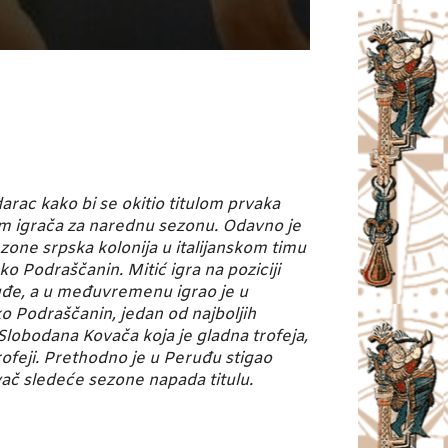
rac kako bi se okitio titulom prvaka
jom igrača za narednu sezonu. Odavno je
one srpska kolonija u italijanskom timu
ko Podraščanin. Mitić igra na poziciji
ruđe, a u međuvremenu igrao je u
ko Podraščanin, jedan od najboljih
Slobodana Kovača koja je gladna trofeja,
rofeji. Prethodno je u Peruđu stigao
vač sledeće sezone napada titulu.