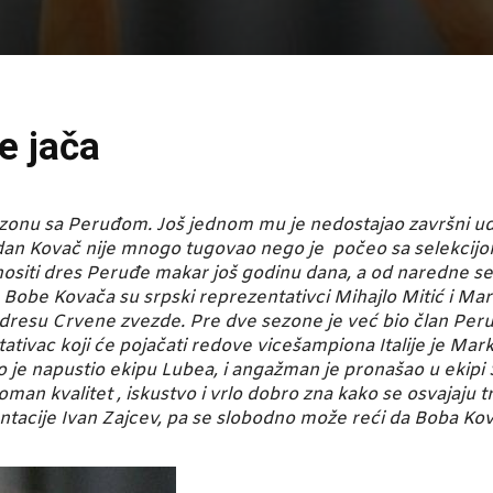
e jača
zonu sa Peruđom. Još jednom mu je nedostajao završni uda
lobodan Kovač nije mnogo tugovao nego je počeo sa selekci
ositi dres Peruđe makar još godinu dana, a od naredne sez
e Bobe Kovača su srpski reprezentativci Mihajlo Mitić i Mar
u dresu Crvene zvezde. Pre dve sezone je već bio član Pe
ativac koji će pojačati redove vicešampiona Italije je Mar
je napustio ekipu Lubea, i angažman je pronašao u ekipi 
n kvalitet , iskustvo i vrlo dobro zna kako se osvajaju t
zentacije Ivan Zajcev, pa se slobodno može reći da Boba Ko