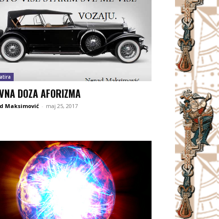
atira
VNA DOZA AFORIZMA
d Maksimović
-
maj 25, 2017