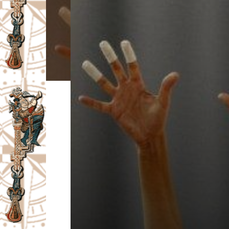
I
V
A
Č