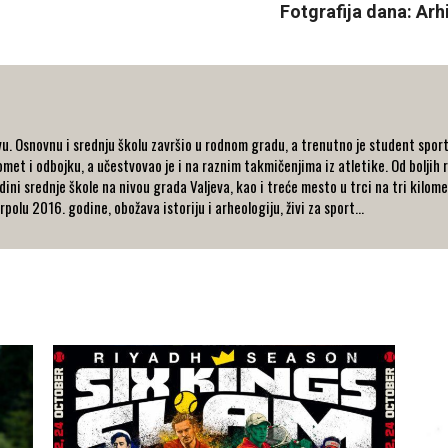
Fotgrafija dana: Arhi
u. Osnovnu i srednju školu završio u rodnom gradu, a trenutno je student spor
et i odbojku, a učestvovao je i na raznim takmičenjima iz atletike. Od boljih r
dini srednje škole na nivou grada Valjeva, kao i treće mesto u trci na tri kilo
olu 2016. godine, obožava istoriju i arheologiju, živi za sport...