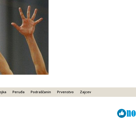
ojka
Peruđa
Podraščanin
Prvenstvo
Zajcev
Viber
ReddIt