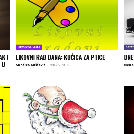
Otvorena vrata
Satat
AK I
LIKOVNI RAD DANA: KUĆICA ZA PTICE
DNE
 U
Sunčica Miščević
-
feb 25, 2015
Nena