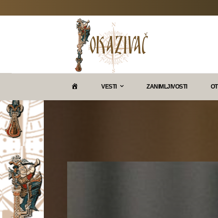
P
VESTI
ZANIMLJIVOSTI
OT
O
K
A
Z