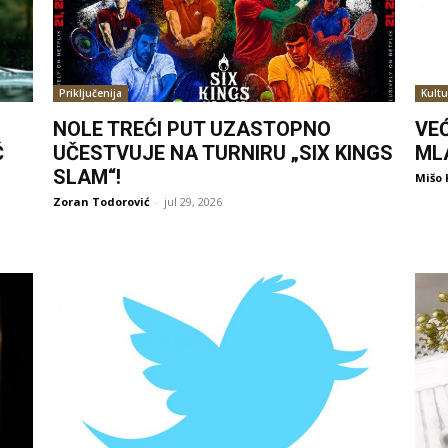
Priključenija
Kultu
NOLE TREĆI PUT UZASTOPNO
VE
Ć
UČESTVUJE NA TURNIRU „SIX KINGS
ML
SLAM“!
Mišo 
Zoran Todorović
-
jul 29, 2026