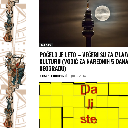
Kultura
POČELO JE LETO – VEČERI SU ZA IZLAZ
KULTURU (VODIČ ZA NAREDNIH 5 DANA
BEOGRADU)
Zoran Todorović
-
jul 9, 2018