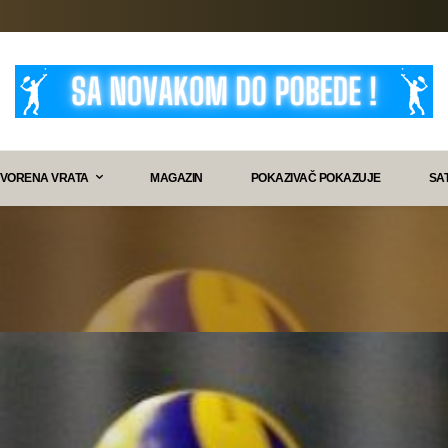
VORENA VRATA
MAGAZIN
POKAZIVAČ POKAZUJE
SA