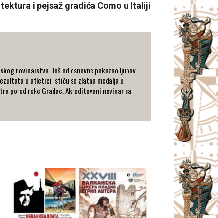
tektura i pejsaž gradića Como u Italiji
tskog novinarstva. Još od osnovne pokazao ljubav
ezultata u atletici ističu se zlatna medalja u
metra pored reke Gradac. Akreditovani novinar sa