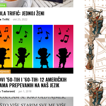
čina
OLA TRIFIĆ: JEDNOJ ŽENI
a Trifić
-
okt 25, 2022
ljivosti
OVI ’50-TIH I ’60-TIH: 12 AMERIČKIH
AMA PREPEVANIH NA NAŠ JEZIK
 Todorović
-
jan 1, 2018