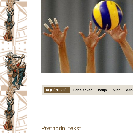
KLJUČNE REČI
Boba Kovač
Italija
Mitić
odb
Facebook
X
Email
Prethodni tekst